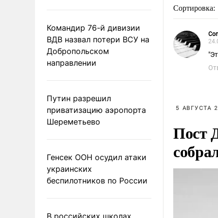
Сортировка:
Командир 76-й дивизии
Сo
ВДВ назвал потери ВСУ на
24.
Добропольском
"Э
направлении
От
Путин разрешил
5 АВГУСТА 2
приватизацию аэропорта
Шереметьево
Пост 
собра
Генсек ООН осудил атаки
украинских
беспилотников по России
В российских школах