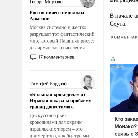
Геворг Мирзаян
означает многолетний период
Россия ничего не должна
уязвимости США, например,
В начале 
Армении
перед Китаем.
Сеута.
Москва системно и жестко
разрушает тот фантастический
КОММЕНТАРИ
мир, который Пашинян рисует
для армянского населения.
Мир, где политические
17 комментариев
прожекты будут безусловно
оплачиваться за счет
российских
налогоплательщиков и где
Тимофей Бордачёв
Еревану за свои поступки не
«Большая крокодила» из
нужно отвечать.
Израиля показала проблему
границ допустимого
Дискуссия о рве с
Кто зака
крокодилами для охраны
Монако?
израильских тюрем – это
связь с 
пример того, как быстро мы