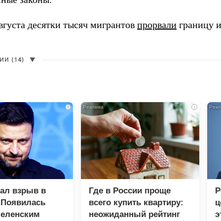
августа десятки тысяч мигрантов
прорвали
границу и
И (14)
▼
i
i
зал взрыв в
Где в России проще
Р
 Появилась
всего купить квартиру:
ц
Зеленским
неожиданный рейтинг
э