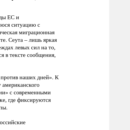
ды ЕС и
уюся ситуацию с
ическая миграционная
те. Сеута – лишь яркая
ждах левых сил на то,
я в тексте сообщения,
. против наших дней». К
у американского
рии» с современными
ке, где фиксируются
пы.
российские