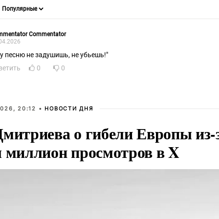
mmentator Commentator
04.2026
ту песню не задушишь, не убьешь!"
ветить
0
0
026, 20:12 •
НОВОСТИ ДНЯ
Дмитриева о гибели Европы из-
л миллион просмотров в X