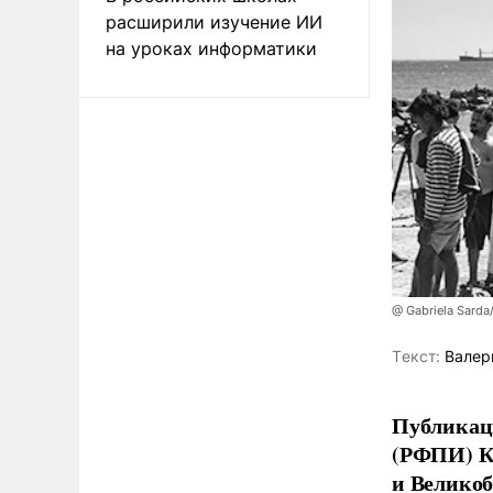
расширили изучение ИИ
на уроках информатики
@ Gabriela Sarda
Tекст:
Валер
Публикаци
(РФПИ) К
и Великоб