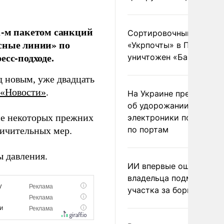
1-м пакетом санкций
Сортировочный пункт
сные линии» по
«Укрпочты» в Павлогра
есс-подходе.
уничтожен «Бандероль
д новым, уже двадцать
«Новости»
.
На Украине предупреди
об удорожании китайс
тие некоторых прежних
электроники после уда
по портам
ичительных мер.
ы давления.
ИИ впервые оштрафова
владельца подмосковн
участка за борщевик