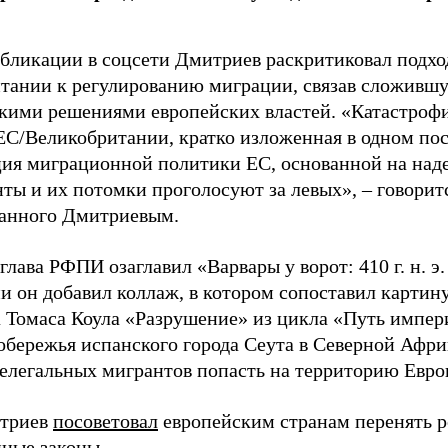
убликации в соцсети Дмитриев раскритиковал подхо
тании к регулированию миграции, связав сложивш
кими решениями европейских властей. «Катастроф
ЕС/Великобритании, кратко изложенная в одном пос
ия миграционной политики ЕС, основанной на наде
ты и их потомки проголосуют за левых», – говоритс
анного Дмитриевым.
глава РФПИ озаглавил «Варвары у ворот: 410 г. н. э
и он добавил коллаж, в котором сопоставил картин
 Томаса Коула «Разрушение» из цикла «Путь импе
обережья испанского города Сеута в Северной Афри
елегальных мигрантов попасть на территорию Евро
итриев
посоветовал
европейским странам перенять 
ные законы.