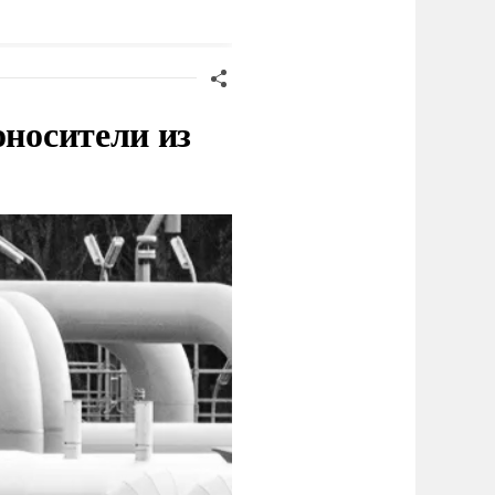
ермании
оносители из