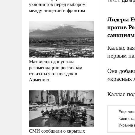
Tекст:
Дмитр
уклонистов перед выбором
между нищетой и фронтом
Лидеры ЕС
против Ро
санкциям,
Каллас за
первым па
Матвиенко допустила
рекомендацию россиянам
Она добав
отказаться от поездок в
«красных 
Армению
Каллас по
СМИ сообщили о скрытых