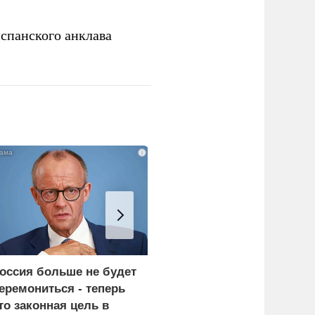
спанского анклава
i
оссия больше не будет
«Генерал-провал»: кака
еремониться - теперь
правда выяснилась про
то законная цель в
Драпатого