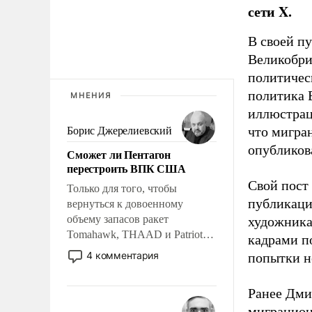
сети X.
В своей п
Великобри
политичес
политика 
МНЕНИЯ
иллюстрац
что мигран
Борис Джерелиевский
опубликов
Сможет ли Пентагон
перестроить ВПК США
Свой пост 
Только для того, чтобы
публикаци
вернуться к довоенному
объему запасов ракет
художника
Tomahawk, THAAD и Patriot
кадрами п
США потребуется более трех
4 комментария
попытки н
лет. Даже небольшая война с
Ираном опустошила
Ранее Дм
американские арсеналы.
миграцион
Сложившаяся ситуация