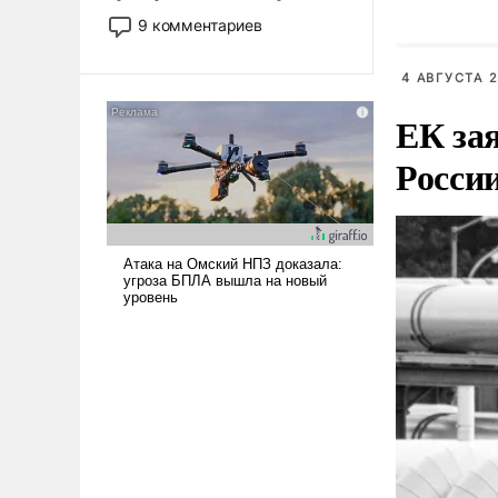
двигаемся по пути
9 комментариев
революционных изменений.
То, что несколько лет назад
4 АВГУСТА 2
было образом для
псевдонаучной фантастики,
ЕК зая
стало всерьез обсуждаемой
Росси
идеей.