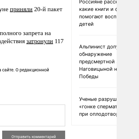
Россияне рассказали,
нуне
приняли
20-й пакет
какие книги и фильмы
помогают воспитывать
детей
полного запрета на
здействия
затронули
117
Альпинист допустил
обнаружение
предсмертной записки
Наговицыной на пике
 сайте. О редакционной
Победы
Ученые разрушили миф
«гонке сперматозоидов
при оплодотворении