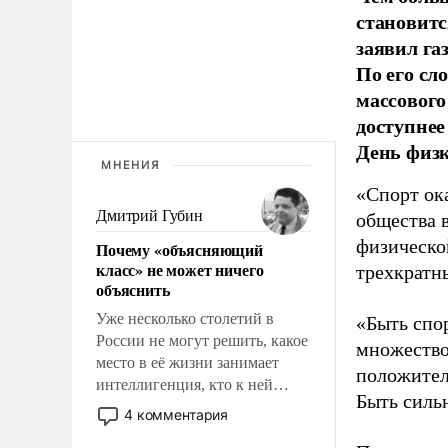
становитс
заявил г
По его сл
массового
доступнее
День физ
МНЕНИЯ
«Спорт ока
Дмитрий Губин
общества 
физическо
Почему «объясняющий
класс» не может ничего
трехкратн
объяснить
Уже несколько столетий в
«Быть спо
России не могут решить, какое
множество
место в её жизни занимает
положител
интеллигенция, кто к ней
Быть силь
принадлежит, а кого из неё
4 комментария
исключили с правом