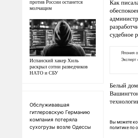
против России останется
Как писал
молчащим
обеспокое
админист
разработч
судебное 
Испанский хакер Хиль
раскрыл сотни разведчиков
НАТО и СБУ
Белый до
Вашингто
технологи
Обслуживавшая
гитлеровскую Германию
компания потеряла
Вы можете к
сухогрузы возле Одессы
политике по 