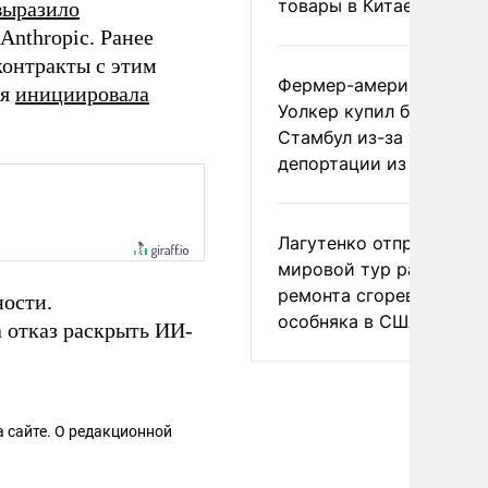
товары в Китае
выразило
nthropic. Ранее
контракты с этим
Фермер-американец
ия
инициировала
Уолкер купил билет в
Стамбул из-за угрозы
депортации из России
Лагутенко отправился в
мировой тур ради
ремонта сгоревшего
ости.
особняка в США
а отказ раскрыть ИИ-
 сайте. О редакционной