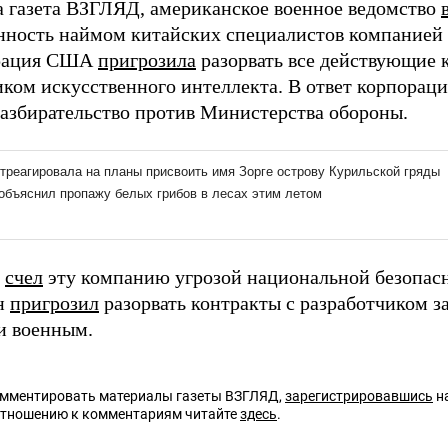
а газета ВЗГЛЯД, американское военное ведомство
нность наймом китайских специалистов компанией A
рация США
пригрозила
разорвать все действующие 
иком искусственного интеллекта. В ответ корпорац
разбирательство против Министерства обороны.
м
счел
эту компанию угрозой национальной безопасн
н
пригрозил
разорвать контракты с разработчиком з
и военным.
омментировать материалы газеты ВЗГЛЯД,
зарегистрировавшись
на
отношению к комментариям читайте
здесь
.