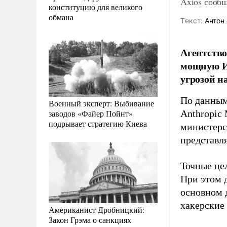
Axios сооб
конституцию для великого
обмана
Tекст:
Антон 
Агентство
мощную ИИ
угрозой н
По данны
Военный эксперт: Выбивание
заводов «Файер Пойнт»
Anthropic
подрывает стратегию Киева
министерс
представл
Точные це
При этом 
основном 
хакерские
Американист Дробницкий:
Закон Грэма о санкциях