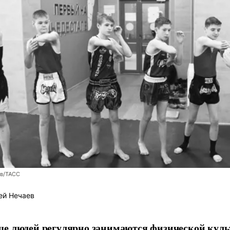
ев/ТАСС
ей Нечаев
е людей регулярно занимаются физической культ