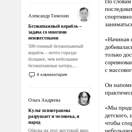
По словам
восстановления и без оного. И
чем она отличается от просто
последоват
образованных людей. Иногда
Александр Тимохин
спортивно
казалось, что эти вопросы
заниматьс
Безэкипажный корабль –
решены раз и навсегда, но –
задача со многими
нет, не решены.
неизвестными
«Начиная 
500-тонный безэкипажный
добивалас
корабль – нечто гораздо
только до
большее, чем небольшие
соревнова
безэкипажные катера,
с массовог
применение которых уже
4 комментария
стало обыденностью. Задача по
Он напомн
созданию такого корабля очень
сложна и амбициозна. Однако
практическ
и ее реализация радикально
Ольга Андреева
поднимет наши боевые
«Мы продо
Культ психотравмы
возможности.
детского, 
разрушает и человека, и
народ
чтобы спо
небольших
Обиды на этот жестокий мир,