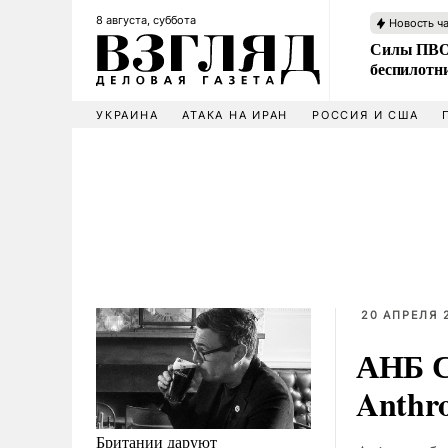
8 августа, суббота
Новость ч
Силы ПВО 
беспилотн
УКРАИНА
АТАКА НА ИРАН
РОССИЯ И США
20 АПРЕЛЯ 2
АНБ С
Anthr
Британии даруют