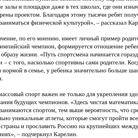
е залы и площадки даже в тех школах, где они изна
рены проектом. Благодаря этому тысячи ребят пол
заниматься физической культурой», – рассказал Ка
ачение, по его мнению, имеет личный пример родит
лимпийский чемпион, формируется отношение ребен
 образу жизни. «Путь спортсмена начинается гораз
 – с того, насколько спортивны сами родители. Ког
я нормой в семье, у ребенка значительно больше ша
н.
ассовый спорт важен не только для укрепления здо
тания будущих чемпионов. «Здесь чистая математик
 занимаются спортом, тем выше вероятность, что ср
льно уникальные атлеты, которые смогут пройти все
 страны и прославить Россию на крупнейших межд
ниях», – подчеркнул Карелин.