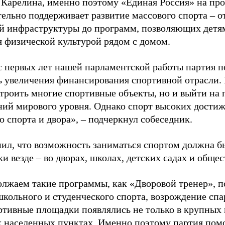
 Карелина, именно поэтому «Единая Россия» на пр
ельно поддерживает развитие массового спорта – о
й инфраструктуры до программ, позволяющих детя
я физической культурой рядом с домом.
с первых лет нашей парламентской работы партия п
ь увеличения финансирования спортивной отрасли. 
строить многие спортивные объекты, но и выйти на 
ний мирового уровня. Однако спорт высоких достиж
о спорта и двора», – подчеркнул собеседник.
ил, что возможность заниматься спортом должна б
и везде – во дворах, школах, детских садах и обще
лжаем такие программы, как «Дворовой тренер», п
школьного и студенческого спорта, возрождение спа
ртивные площадки появлялись не только в крупных г
 населенных пунктах. Именно поэтому партия помо