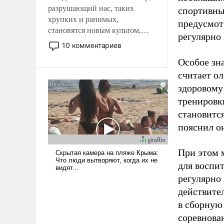
разрушающий нас, таких
спортивны
хрупких и ранимых,
предусмот
становятся новым культом,
регулярно 
постепенно вытесняя и
10 комментариев
отменяя традиционное
Особое зн
требование к человеку – быть
считает о
мужественным и твердым под
ударами судьбы, брать на себя
здоровому
ответственность, помогать
тренировки
слабым, идти вперед и
становитс
адаптироваться.
пояснил о
При этом м
для воспи
регулярно
действите
в сборную
соревнова