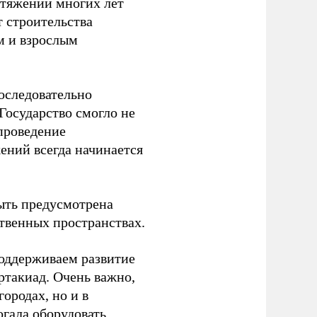
отяжении многих лет
т строительства
м и взрослым
оследовательно
Государство смогло не
проведение
ений всегда начинается
ыть предусмотрена
ственных пространствах.
оддерживаем развитие
ртакиад. Очень важно,
ородах, но и в
гала оборудовать