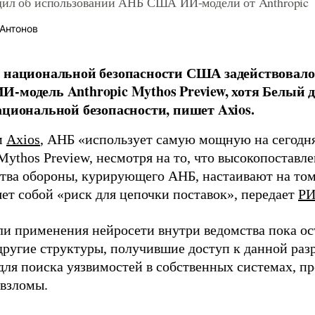
щил об использовании АНБ США ИИ-модели от Anthropic
Антонов
 национальной безопасности США задействовало
-модель Anthropic Mythos Preview, хотя Белый 
ациональной безопасности, пишет Axios.
м
Axios
, АНБ «использует самую мощную на сегодн
 Mythos Preview, несмотря на то, что высокопостав
тва обороны, курирующего АНБ, настаивают на том
яет собой «риск для цепочки поставок», передает
РИ
ли применения нейросети внутри ведомства пока о
другие структуры, получившие доступ к данной раз
для поиска уязвимостей в собственных системах, 
 взломы.