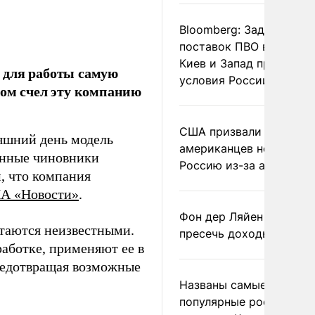
Bloomberg: Задержка
поставок ПВО вынудит
Киев и Запад принять
 для работы самую
условия России
дом счел эту компанию
США призвали
яшний день модель
американцев не посеща
ленные чиновники
Россию из-за атак ВСУ
, что компания
А «Новости»
.
Фон дер Ляйен призвал
стаются неизвестными.
пресечь доходы России
работке, применяют ее в
предотвращая возможные
Названы самые
популярные российски