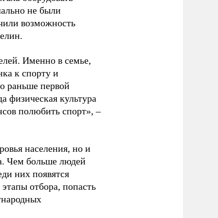
чально не были
учили возможность
релин.
елей. Именно в семье,
ка к спорту и
до раньше первой
да физическая культура
нсов полюбить спорт», –
ровья населения, но и
а. Чем больше людей
еди них появятся
 этапы отбора, попасть
ународных