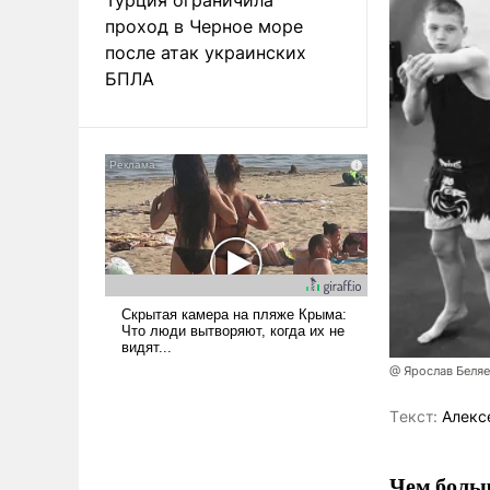
проход в Черное море
после атак украинских
БПЛА
@ Ярослав Беля
Tекст:
Алекс
Чем больш