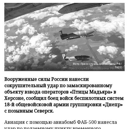
Фото: Пресс-служба Минобороны РФ/
ТАСС
Вооруженные силы России нанесли
сокрушительный удар по замаскированному
объекту взвода операторов «Птицы Мадьяра» в
Херсоне, сообщил боец войск беспилотных систем
18-й общевойсковой армии группировки «Днепр»
с позывным Северск.
Авиация с помощью авиабомб ФАБ-500 нанесла
удар по подземному пункту временного