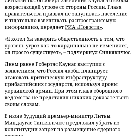
Синкявичюс опроверг заявления Каунаса о якобы
возрастающей угрозе со стороны России. Глава
правительства призвал не запугивать население
и тщательно взвешивать распространяемую
информацию, передает
РИА «Новости»
.
«Я хотел бы заверить общественность в том, что
уровень угроз как-то кардинально не изменился,
он просто существует», – подчеркнул Синкявичюс.
Днем ранее Робертас Каунас выступил с
заявлением, что Россия якобы планирует
атаковать критическую инфраструктуру
прибалтийских государств, используя дроны
украинской армии. При этом глава оборонного
ведомства не представил никаких доказательств
своим словам.
В июне будущий премьер-министр Литвы
Миндаугас Синкявичюс
предложил
убрать из
конституции запрет на размещение ядерного
оружия.