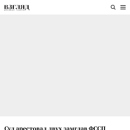
Суд арестовал двух замглав ФССП