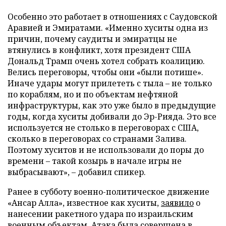
Особенно это работает в отношениях с Саудовской
Аравией и Эмиратами. «Именно хуситы одна из
причин, почему саудиты и эмиратцы не
втянулись в конфликт, хотя президент США
Дональд Трамп очень хотел собрать коалицию.
Велись переговоры, чтобы они «были потише».
Иначе удары могут прилететь с тыла – не только
по кораблям, но и по объектам нефтяной
инфраструктуры, как это уже было в предыдущие
годы, когда хуситы добивали до Эр-Рияда. Это все
используется не столько в переговорах с США,
сколько в переговорах со странами Залива.
Поэтому хуситов и не использовали до поры до
времени – такой козырь в начале игры не
выбрасывают», – добавил спикер.
Ранее в субботу военно-политическое движение
«Ансар Алла», известное как хуситы,
заявило
о
нанесении ракетного удара по израильским
военным объектам. Атака была совершена в