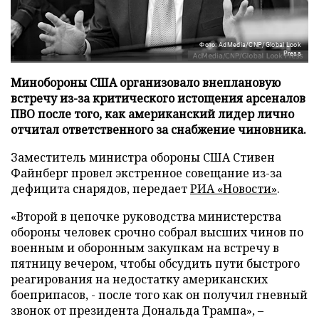
Фото: AdMedia/CNP/Global Look
Press
Минобороны США организовало внеплановую
встречу из-за критического истощения арсеналов
ПВО после того, как американский лидер лично
отчитал ответственного за снабжение чиновника.
Заместитель министра обороны США Стивен
Файнберг провел экстренное совещание из-за
дефицита снарядов, передает
РИА «Новости»
.
«Второй в цепочке руководства министерства
обороны человек срочно собрал высших чинов по
военным и оборонным закупкам на встречу в
пятницу вечером, чтобы обсудить пути быстрого
реагирования на недостатку американских
боеприпасов, - после того как он получил гневный
звонок от президента Дональда Трампа», –