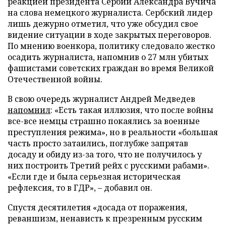
реакцией президента Сербии Александра Вучича
на слова немецкого журналиста. Сербский лидер
лишь дежурно отметил, что уже обсудил свое
видение ситуации в ходе закрытых переговоров.
По мнению военкора, политику следовало жестко
осадить журналиста, напомнив о 27 млн убитых
фашистами советских граждан во время Великой
Отечественной войны.
В свою очередь журналист Андрей Медведев
напомнил
: «Есть такая иллюзия, что после войны
все-все немцы страшно покаялись за военные
преступления режима», но в реальности «большая
часть просто затаились, поглубже запрятав
досаду и обиду из-за того, что не получилось у
них построить Третий рейх с русскими рабами».
«Если где и была серьезная историческая
рефлексия, то в ГДР», – добавил он.
Спустя десятилетия «досада от поражения,
реваншизм, ненависть к презренным русским