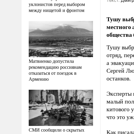
Tекст:
Дмитр
уклонистов перед выбором
между нищетой и фронтом
Тушу выбр
местного 
общества
Тушу выбр
отряд, пе
Матвиенко допустила
а эвакуаци
рекомендацию россиянам
Сергей Лю
отказаться от поездок в
останков.
Армению
Эксперты 
малый пол
китового у
что это уж
СМИ сообщили о скрытых
Как писал