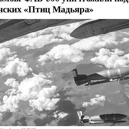
нских «Птиц Мадьяра»