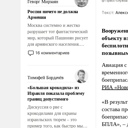
@ Пресс-служба
Геворг Мирзаян
означает многолетний период
Россия ничего не должна
уязвимости США, например,
Tекст:
Алекс
Армении
перед Китаем.
Москва системно и жестко
Вооружен
разрушает тот фантастический
объекту в
мир, который Пашинян рисует
беспилотн
для армянского населения.
Мир, где политические
позывным
16 комментариев
прожекты будут безусловно
оплачиваться за счет
Авиация с
российских
временног
налогоплательщиков и где
Тимофей Бордачёв
боеприпас
Еревану за свои поступки не
«Большая крокодила» из
РИА «Нов
нужно отвечать.
Израиля показала проблему
границ допустимого
«В резуль
Дискуссия о рве с
состава п
крокодилами для охраны
боеприпасо
израильских тюрем – это
БПЛА», – 
пример того, как быстро мы