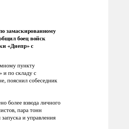
по замаскированному
ообщил боец войск
ки «Днепр» с
емному пункту
 и по складу с
не, пояснил собеседник
но более взвода личного
истов, пара тонн
я запуска и управления