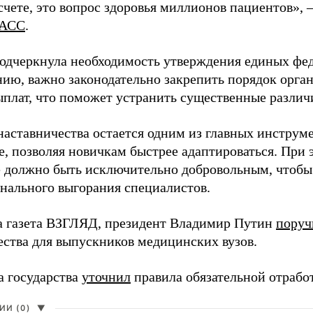
чете, это вопрос здоровья миллионов пациентов», 
АСС
.
одчеркнула необходимость утверждения единых фед
нию, важно законодательно закрепить порядок орга
ыплат, что поможет устранить существенные различ
наставничества остается одним из главных инструм
, позволяя новичкам быстрее адаптироваться. При 
 должно быть исключительно добровольным, чтобы 
нального выгорания специалистов.
а газета ВЗГЛЯД, президент Владимир Путин
поруч
ества для выпускников медицинских вузов.
а государства
уточнил
правила обязательной отрабо
И (0)
▼