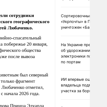
зли сотрудники
Сортировочный пункт
сского географического
«Укрпочты» в Павлогра
гей Любаченко.
уничтожен «Бандероль
арийно-спасательный
а побережье 20 января,
На Украине предупреди
афического общества
об удорожании китайс
уже после вывоза
электроники после уда
по портам
животным был северный
ИИ впервые оштрафова
 только фрагмент
владельца подмосковн
. Любаченко отметил,
участка за борщевик
с начала 2026 года.
трова Принца Эдуарда