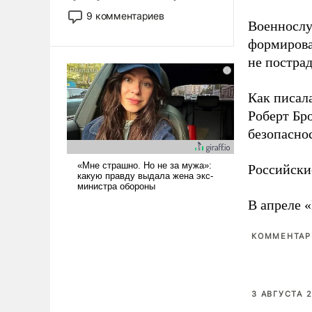
двигаемся по пути
9 комментариев
Военнослу
революционных изменений.
То, что несколько лет назад
формирова
было образом для
не пострад
псевдонаучной фантастики,
стало всерьез обсуждаемой
Как писал
идеей.
Роберт Бро
безопасно
Российски
В апреле 
КОММЕНТАРИ
3 АВГУСТА 2