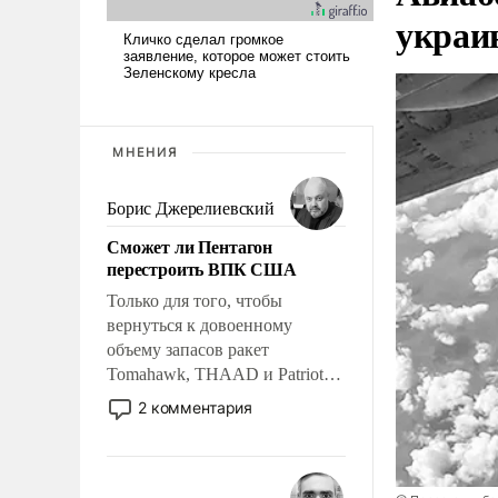
украи
МНЕНИЯ
Борис Джерелиевский
Сможет ли Пентагон
перестроить ВПК США
Только для того, чтобы
вернуться к довоенному
объему запасов ракет
Tomahawk, THAAD и Patriot
США потребуется более трех
2 комментария
лет. Даже небольшая война с
Ираном опустошила
американские арсеналы.
Сложившаяся ситуация