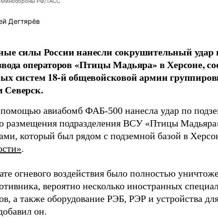
 Минобороны РФ/ТАСС
ей Дегтярёв
ные силы России нанесли сокрушительный удар 
звода операторов «Птицы Мадьяра» в Херсоне, с
ых систем 18-й общевойсковой армии группиров
 Северск.
 помощью авиабомб ФАБ-500 нанесла удар по подз
о размещения подразделения ВСУ «Птицы Мадьяра»
ами, который был рядом с подземной базой в Херсо
ости»
.
тате огневого воздействия было полностью уничтоже
ротивника, вероятно несколько иностранных специал
в, а также оборудование РЭБ, РЭР и устройства дл
добавил он.