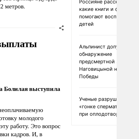
Россияне рассказали,
2 метров.
какие книги и фильмы
помогают воспитывать
детей
 выплаты
Альпинист допустил
обнаружение
предсмертной записки
Наговицыной на пике
Победы
ла Болилая выступила
Ученые разрушили миф
«гонке сперматозоидов
 неоплачиваемую
при оплодотворении
готовку молодого
ту работу. Это вопрос
ки кадров. И, в