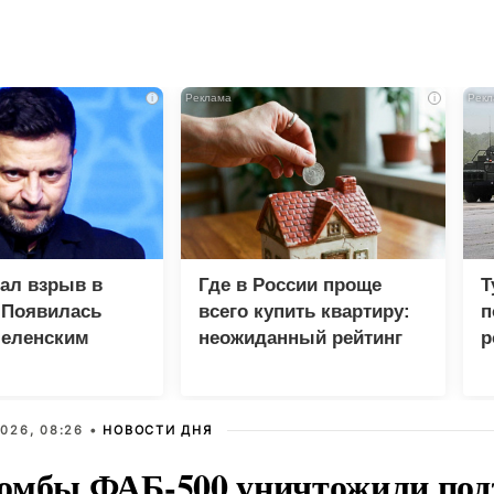
i
i
зал взрыв в
Где в России проще
Т
 Появилась
всего купить квартиру:
п
Зеленским
неожиданный рейтинг
р
026, 08:26 •
НОВОСТИ ДНЯ
омбы ФАБ-500 уничтожили под