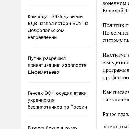
конечном с
Болилой
Т
Командир 76-й дивизии
ВДВ назвал потери ВСУ на
Политик п
Добропольском
По ее мне
направлении
систему в
Институт 
Путин разрешил
в медицине
приватизацию аэропорта
программе
Шереметьево
профессио
Как писал
Генсек ООН осудил атаки
наставнич
украинских
беспилотников по России
Ранее глав
В российских школах
КОММЕНТАРИ