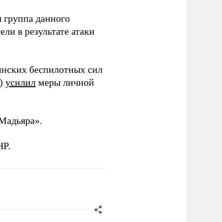
 группа данного
ли в результате атаки
инских беспилотных сил
и)
усилил
меры личной
Мадьяра».
НР.