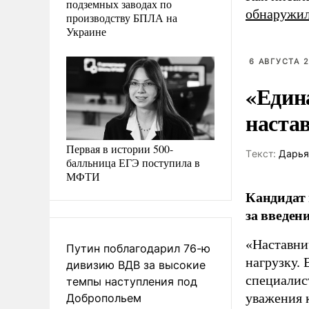
подземных заводах по
обнаружи
производству БПЛА на
Украине
6 АВГУСТА 2
«Един
наста
Первая в истории 500-
Tекст:
Дарья
балльница ЕГЭ поступила в
МФТИ
Кандидат 
за введен
«Наставни
Путин поблагодарил 76-ю
нагрузку. 
дивизию ВДВ за высокие
специалис
темпы наступления под
уважения к
Добропольем