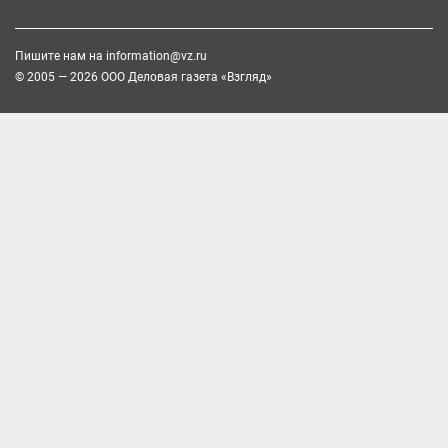
Пишите нам на
information@vz.ru
© 2005 — 2026 ООО Деловая газета «Взгляд»