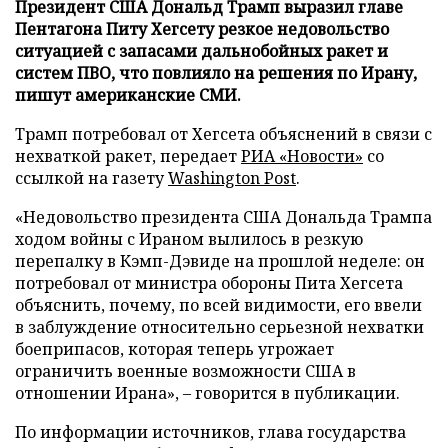
Президент США Дональд Трамп выразил главе
Пентагона Питу Хегсету резкое недовольство
ситуацией с запасами дальнобойных ракет и
систем ПВО, что повлияло на решения по Ирану,
пишут американские СМИ.
Трамп потребовал от Хегсета объяснений в связи с
нехваткой ракет, передает
РИА «Новости»
со
ссылкой на газету
Washington Post
.
«Недовольство президента США Дональда Трампа
ходом войны с Ираном вылилось в резкую
перепалку в Кэмп-Дэвиде на прошлой неделе: он
потребовал от министра обороны Пита Хегсета
объяснить, почему, по всей видимости, его ввели
в заблуждение относительно серьезной нехватки
боеприпасов, которая теперь угрожает
ограничить военные возможности США в
отношении Ирана», – говорится в публикации.
По информации источников, глава государства