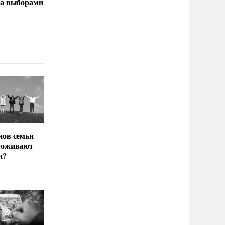
за выборами
нов семьи
роживают
и?