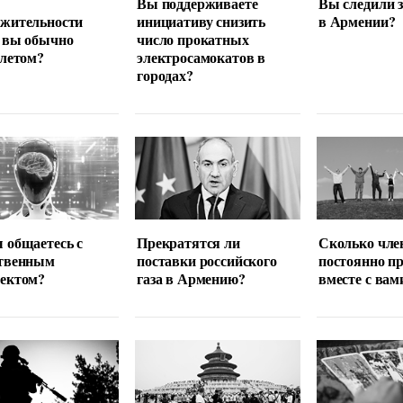
Вы поддерживаете
Вы следили 
лжительности
инициативу снизить
в Армении?
 вы обычно
число прокатных
 летом?
электросамокатов в
городах?
 общаетесь с
Прекратятся ли
Сколько чле
ственным
поставки российского
постоянно п
лектом?
газа в Армению?
вместе с вам