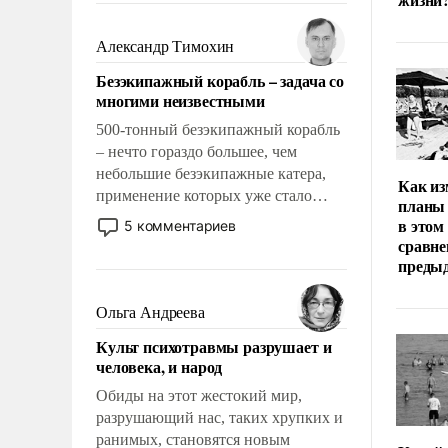
образованных людей. Иногда
казалось, что эти вопросы решены
Александр Тимохин
раз и навсегда, но – нет, не решены.
Безэкипажный корабль – задача со
многими неизвестными
500-тонный безэкипажный корабль
– нечто гораздо большее, чем
небольшие безэкипажные катера,
Как из
применение которых уже стало
планы 
обыденностью. Задача по созданию
в этом
5 комментариев
такого корабля очень сложна и
сравне
амбициозна. Однако и ее
преды
реализация радикально поднимет
наши боевые возможности.
Ольга Андреева
Культ психотравмы разрушает и
человека, и народ
Обиды на этот жестокий мир,
разрушающий нас, таких хрупких и
ранимых, становятся новым