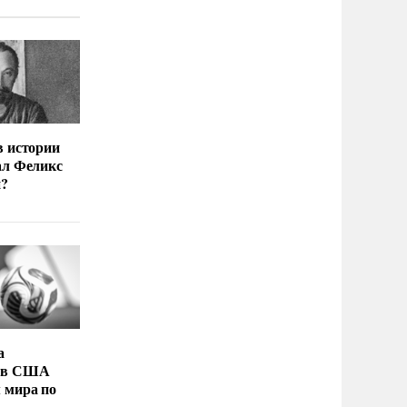
в истории
ал Феликс
й?
а
 в США
 мира по