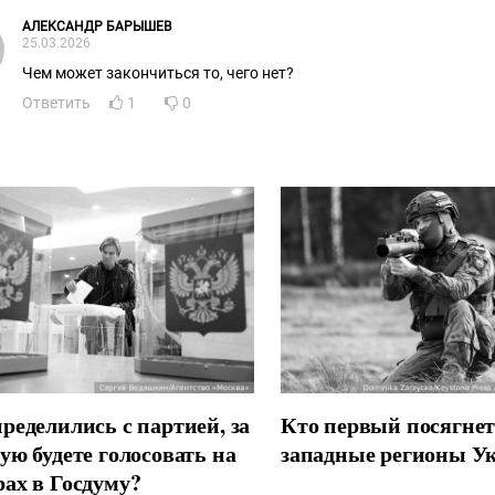
ПОБЕДЫ над этими "пришлыми" на земли ДРЕВНЕЙШЕЙ Персии
АЛЕКСАНДР БАРЫШЕВ
Главное Иран должен в этом противостоянии ОБЪЕДИНИТСЯ с 
25.03.2026
и БИТЬ-БИТЬ-БИТЬ-БИТЬ этих ВЫРОДКОВ до уничтожения.
Чем может закончиться то, чего нет?
Ответить
1
0
ределились с партией, за
Кто первый посягнет
ую будете голосовать на
западные регионы У
ах в Госдуму?