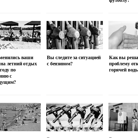
менились ваши
Вы следите за ситуацией
Как вы реша
на летний отдых
с бензином?
проблему от
 году по
горячей вод
нию с
дущим?