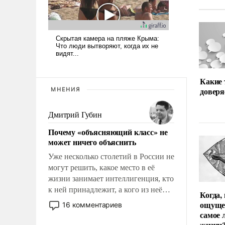
Какие
доверя
МНЕНИЯ
Дмитрий Губин
Почему «объясняющий класс» не
может ничего объяснить
Уже несколько столетий в России не
могут решить, какое место в её
жизни занимает интеллигенция, кто
к ней принадлежит, а кого из неё
Когда,
исключили с правом
ощуще
16 комментариев
восстановления и без оного. И чем
самое 
она отличается от просто
жизни