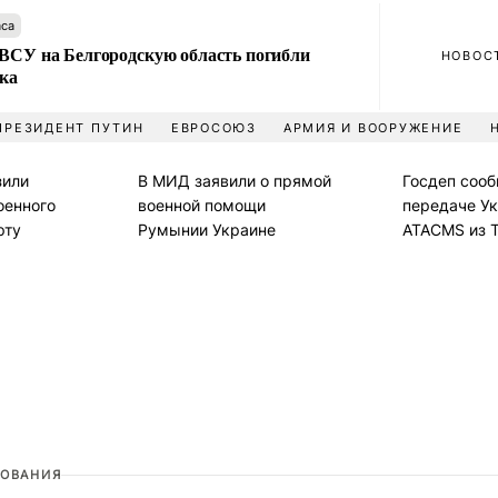
аса
 ВСУ на Белгородскую область погибли
НОВОС
ека
ПРЕЗИДЕНТ ПУТИН
ЕВРОСОЮЗ
АРМИЯ И ВООРУЖЕНИЕ
зили
В МИД заявили о прямой
Госдеп сооб
оенного
военной помощи
передаче Ук
рту
Румынии Украине
ATACMS из 
ОВАНИЯ