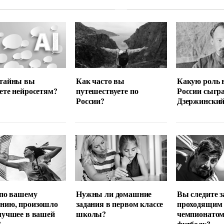
 тайны вы
Как часто вы
Какую роль 
ете нейросетям?
путешествуете по
России сыгр
России?
Дзержински
 по вашему
Нужны ли домашние
Вы следите з
нию, произошло
задания в первом классе
проходящим
лучшее в вашей
школы?
чемпионатом
?
футболу?