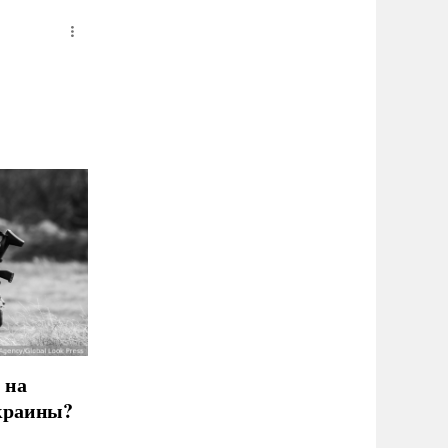
.
Россией
 на
краины?