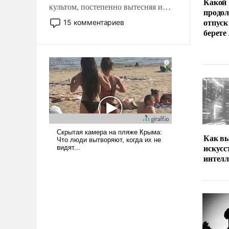
Какой
культом, постепенно вытесняя и
продо
отменяя традиционное требование к
отпуск
15 комментариев
человеку – быть мужественным и
берете
твердым под ударами судьбы, брать
на себя ответственность, помогать
слабым, идти вперед и
адаптироваться.
Как вы
искус
интел