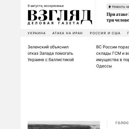
9 августа, воскресенье
Новость ч
При атаке
три челов
УКРАИНА
АТАКА НА ИРАН
РОССИЯ И США
Зеленский объяснил
ВС России пора
отказ Запада помогать
склады ГСМ и в
Украине с баллистикой
имущества в по
Одессы
ГОЛОС