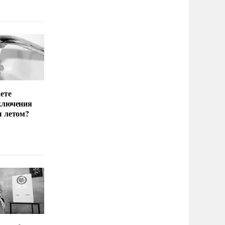
ете
ключения
ы летом?