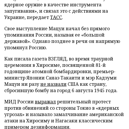
ядерное оружие в качестве инструмента
запугивания», и связал это с действиями на
Украине, передает
ТАСС
.
Свое выступление Мацуи начал без прямого
упоминания России, называя ее «большой
державой». Однако позднее в речи он напрямую
упомянул Россию.
Как писала газета ВЗГЛЯД, во время траурной
церемонии в Хиросиме, посвященной 81-й
годовщине атомной бомбардировки, премьер-
министр Японии Санаэ Такаити и мэр Кадзуми
Мацуи ни разу
не назвали
США как страну,
сбросившую бомбу на город 6 августа 1945 года.
МИД России
выражал
решительный протест
против обвинений со стороны Токио в «ядерных
угрозах» и называло замалчивание американской
атаки на Хиросиму и Нагасаки классическим
примером дезинформации.