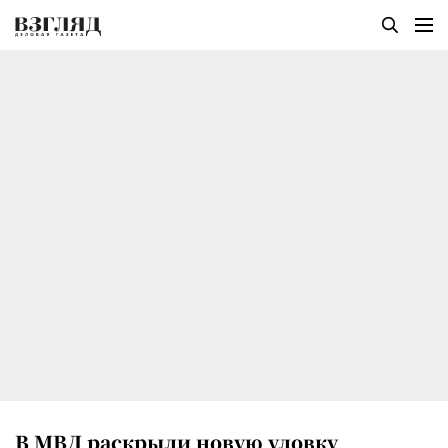
В МВД раскрыли новую уловку