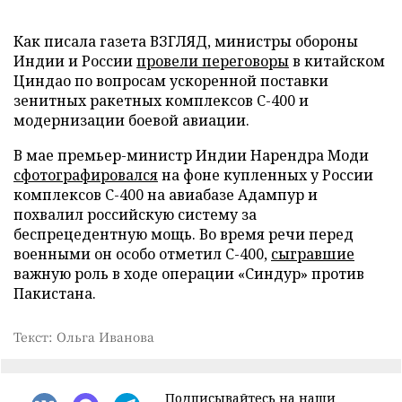
Как писала газета ВЗГЛЯД, министры обороны
Индии и России
провели переговоры
в китайском
Циндао по вопросам ускоренной поставки
зенитных ракетных комплексов С-400 и
модернизации боевой авиации.
В мае премьер-министр Индии Нарендра Моди
сфотографировался
на фоне купленных у России
комплексов С-400 на авиабазе Адампур и
похвалил российскую систему за
беспрецедентную мощь. Во время речи перед
военными он особо отметил С-400,
сыгравшие
важную роль в ходе операции «Синдур» против
Пакистана.
Текст: Ольга Иванова
Подписывайтесь на наши