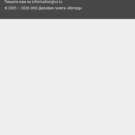
Пишите нам на
information@vz.ru
© 2005 — 2026 ООО Деловая газета «Взгляд»