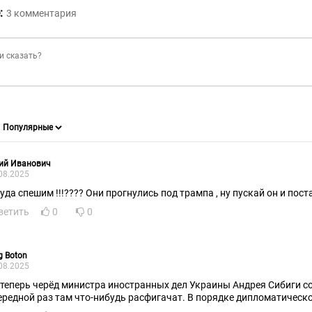
:
3
комментария
ий Иванович
08.2025
уда спешим !!!???? Они прогнулись под трампа , ну пускай он и поста
ветить
0
0
g Boton
08.2025
 министра иностранных дел Украины Андрея Сибиги сообщить когда они в
ередной раз там что-нибудь расфигачат. В порядке дипломатическо