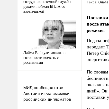
сотрудник наземной службы
Tекст:
Ольга
руками поймал БПЛА со
взрывчаткой
Поставки 
после ата
режиме.
Подача не
передает
Лайма Вайкуле заявила о
Петер Сий
готовности воевать с
энергетик
россиянами
По словам
беспилотн
оказался 
МИД пообещал ответ
дней». Он
Австрии из-за высылки
поставки 
российских дипломатов