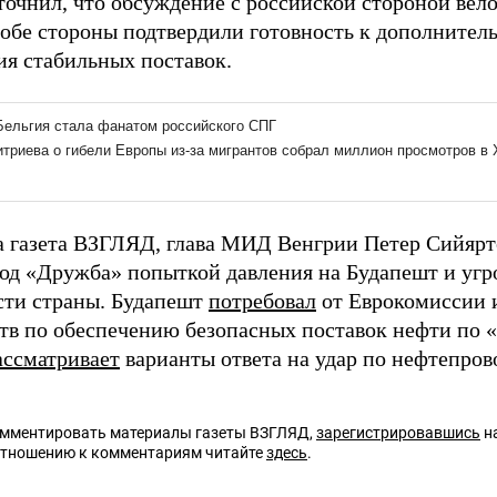
точнил, что обсуждение с российской стороной вел
 обе стороны подтвердили готовность к дополнител
ия стабильных поставок.
а газета ВЗГЛЯД, глава МИД Венгрии Петер Сийяр
од «Дружба» попыткой давления на Будапешт и угр
сти страны. Будапешт
потребовал
от Еврокомиссии 
ств по обеспечению безопасных поставок нефти по 
ассматривает
варианты ответа на удар по нефтепров
омментировать материалы газеты ВЗГЛЯД,
зарегистрировавшись
на
отношению к комментариям читайте
здесь
.