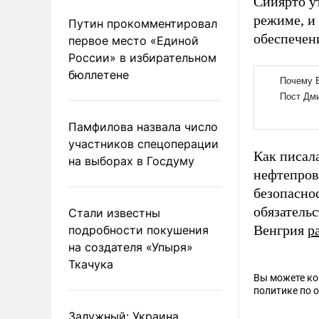
Сийярто у
режиме, и
Путин прокомментировал
обеспечен
первое место «Единой
России» в избирательном
бюллетене
Памфилова назвала число
участников спецоперации
Как писал
на выборах в Госдуму
нефтепров
безопасно
обязатель
Стали известны
Венгрия
р
подробности покушения
на создателя «Упыря»
Ткачука
Вы можете к
политике по 
Залужный: Украина