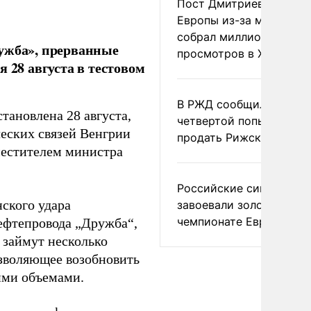
Пост Дмитриева о гибе
Европы из-за мигранто
собрал миллион
ружба», прерванные
просмотров в X
 28 августа в тестовом
В РЖД сообщили о
тановлена 28 августа,
четвертой попытке
еских связей Венгрии
продать Рижский вокза
местителем министра
Российские синхронис
ского удара
завоевали золото на
чемпионате Европы
ефтепровода „Дружба“,
 займут несколько
озволяющее возобновить
ими объемами.