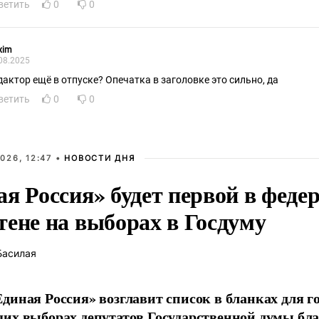
ветить
0
0
xim
08.2025
дактор ещё в отпуске? Опечатка в заголовке это сильно, да
ветить
0
0
026, 12:47 •
НОВОСТИ ДНЯ
ая Россия» будет первой в феде
тене на выборах в Госдуму
Басилая
диная Россия» возглавит список в бланках для г
их выборах депутатов Государственной думы бла