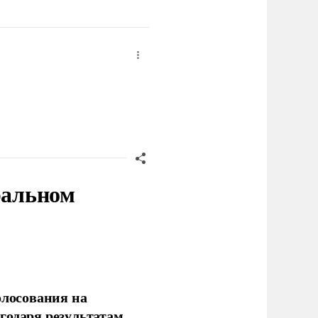
ральном
олосования на
годаря результатам