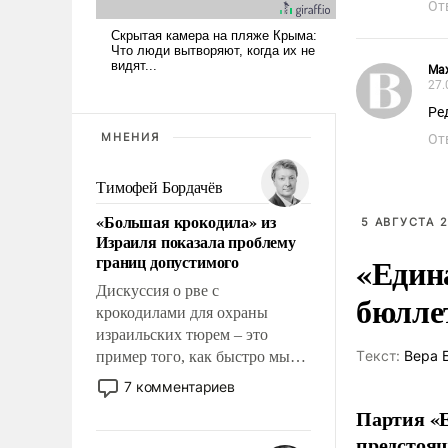
От
Ma
27.
Ре
МНЕНИЯ
От
Тимофей Бордачёв
«Большая крокодила» из
5 АВГУСТА 2
Израиля показала проблему
«Един
границ допустимого
Дискуссия о рве с
бюлле
крокодилами для охраны
израильских тюрем – это
Tекст:
Вера 
пример того, как быстро мы
двигаемся по пути
7 комментариев
революционных изменений.
Партия «Е
То, что несколько лет назад
предстоящ
было образом для