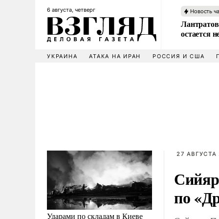
6 августа, четверг
Новость ч
Лантратов
остается н
УКРАИНА
АТАКА НА ИРАН
РОССИЯ И США
27 АВГУСТА 
Сийяр
по «Д
Ударами по складам в Киеве