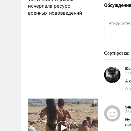
Обсуждение
исчерпала ресурс
военных нововведений
Сортировка:
Юр
27.
А к
От
Ser
27.
Ну теперь черёд
оч