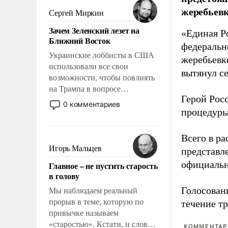
жеребьевк
псевдонаучной фантастики,
Сергей Миркин
стало всерьез обсуждаемой
Зачем Зеленский лезет на
идеей.
«Единая Р
Ближний Восток
федеральн
Украинские лоббисты в США
жеребьевк
использовали все свои
вытянул с
возможности, чтобы повлиять
на Трампа в вопросе
Герой Рос
предоставления вооружений
0 комментариев
процедуры
своим нанимателям. Вероятно,
кому-то из тех, кто
консультирует Киев, пришла в
Всего в р
голову мысль: хорошо бы
Игорь Мальцев
представл
продемонстрировать, что
официальн
Главное – не пустить старость
Украина вступила в
в голову
вооруженное противостояние
Голосовани
с Ираном.
Мы наблюдаем реальный
прорыв в теме, которую по
течение тр
привычке называем
«старостью». Кстати, и слово-
КОММЕНТАРИ