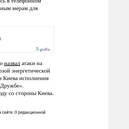
ось в телефонном
ьным мерам для
то
назвал
атаки на
озой энергетической
и Киева исполнения
«Дружбе».
оду со стороны Киева.
 сайте. О редакционной