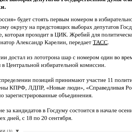
и.
оссия» будет стоять первым номером в избирательн
ому округу на предстоящих выборах депутатов Гос
е, которая проходит в ЦИК. Жребий для политическ
енатор Александр Карелин, передает
ТАСС
.
сии достал из лототрона шар с номером один во вр
 в Центральной избирательной комиссии.
аспределении позиций принимают участие 11 полити
ены КПРФ, ЛДПР, «Новые люди», «Справедливая Ро
о зарегистрированные объединения.
е за кандидатов в Госдуму состоится в начале осен
ех дней, с 18 по 20 сентября.
И (3)
▼