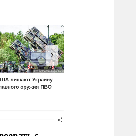
ША лишают Украину
В Москве под суд
лавного оружия ПВО
отдали девушек,
заставлявших
выплачивать большие
чеки ресторана
воевать с