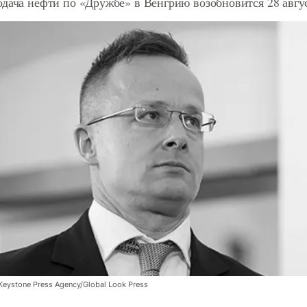
дача нефти по «Дружбе» в Венгрию возобновится 28 авгу
eystone Press Agency/Global Look Press