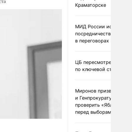
ста
Краматорске
МИД России исключил
посредничество Герма
в переговорах по Украи
ЦБ пересмотрел прогно
по ключевой ставке
Миронов призвал Миню
и Генпрокуратуру
проверить «Яблоко»
перед выборами