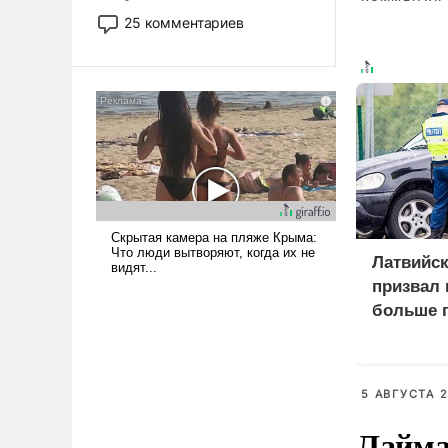
то это уже стараются не
25 комментариев
использовать – так же, как
«бабка», «дед», – хотя бы в
образованной среде, потому
что оно уже несет негативные
коннотации.
Латвийск
призвал 
больше 
помощи 
5 АВГУСТА 2
Лайма 