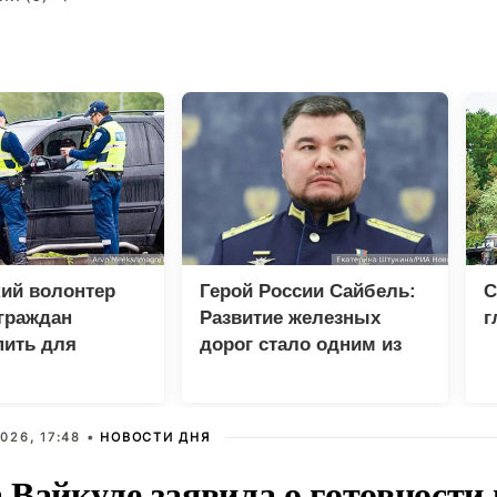
ий волонтер
Герой России Сайбель:
С
граждан
Развитие железных
г
пить для
дорог стало одним из
ВСУ
приоритетов Народной
программы ЕР
026, 17:48 •
НОВОСТИ ДНЯ
Вайкуле заявила о готовности 