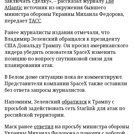
заключать сделку», – рассказал журналу
The
Atlantic
источник из окружения бывшего
министра обороны Украины Михаила Федорова,
передает
ТАСС
.
Ранее журналисты издания отмечали, что
Владимир Зеленский обращался к президенту
США Дональду Трампу. Он просил американского
лидера убедить основателя SpaceX изменить
позицию по вопросу спутниковой связи для
планирования атак.
В Белом доме ситуацию пока не комментируют.
Представители компании SpaceX также оставили
без ответа запросы журналистов.
Напомним, Зеленский
обратился
к Трампу с
просьбой задействовать сеть Starlink для атак по
российской территории.
Маск ранее
ответил
на просьбу министра обороны
Украины Михаила Федорова о помощи с работой