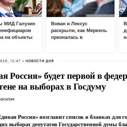
ы МИД Галузин
Вован и Лексус
В
бенефициаров
раскрыли, как Меркель
д
ва на объекты
призналась в
н
фиктивности Минских
соглашений
026, 12:47 •
НОВОСТИ ДНЯ
ая Россия» будет первой в феде
тене на выборах в Госдуму
Басилая
диная Россия» возглавит список в бланках для г
их выборах депутатов Государственной думы бла