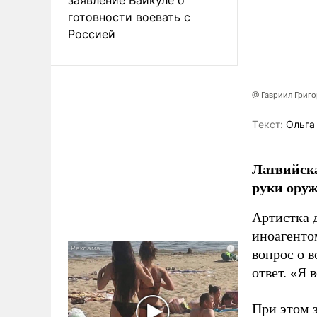
готовности воевать с
Россией
@ Гавриил Григ
Tекст:
Ольга
Латвийска
руки оруж
Артистка 
иноагентом
вопрос о 
ответ. «Я 
При этом з