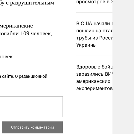
просмотров в X
бу с разрушительным
В США начали пересмо
американские
пошлин на стальные
погибли 109 человек,
трубы из России и с
Украины
овек.
Здоровые бойцы ВСУ
заразились ВИЧ после
 сайте. О редакционной
американских
экспериментов