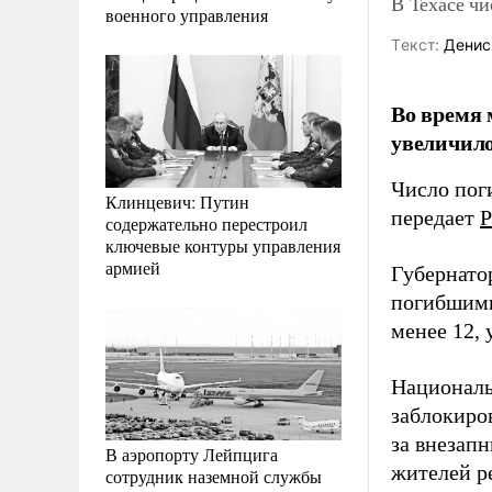
В Техасе чи
военного управления
Tекст:
Денис
Во время 
увеличило
Число поги
Клинцевич: Путин
передает
Р
содержательно перестроил
ключевые контуры управления
армией
Губернато
погибшими»
менее 12, 
Националь
заблокиро
за внезап
В аэропорту Лейпцига
жителей р
сотрудник наземной службы