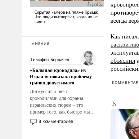
кровопрол
противоре
всегда вер
Как писал
раскритик
МНЕНИЯ
эксплуата
Тимофей Бордачёв
объяснил
а
российски
«Большая крокодила» из
Израиля показала проблему
границ допустимого
КОММЕНТАРИ
Дискуссия о рве с
крокодилами для охраны
израильских тюрем – это
пример того, как быстро мы
двигаемся по пути
8 комментариев
революционных изменений.
То, что несколько лет назад