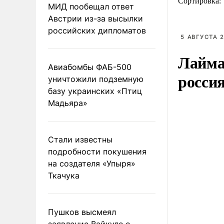
Сортировка:
МИД пообещал ответ
Австрии из-за высылки
российских дипломатов
5 АВГУСТА 2
Лайма 
Авиабомбы ФАБ-500
росси
уничтожили подземную
базу украинских «Птиц
Мадьяра»
Стали известны
подробности покушения
на создателя «Упыря»
Ткачука
Пушков высмеял
заявление Вайкуле о