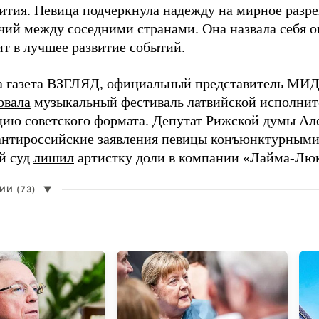
ития. Певица подчеркнула надежду на мирное раз
чий между соседними странами. Она назвала себя 
ит в лучшее развитие событий.
а газета ВЗГЛЯД, официальный представитель МИД
овала
музыкальный фестиваль латвийской исполнит
цию советского формата. Депутат Рижской думы Ал
нтироссийские заявления певицы конъюнктурными
й суд
лишил
артистку доли в компании «Лайма-Люк
И (73)
▼