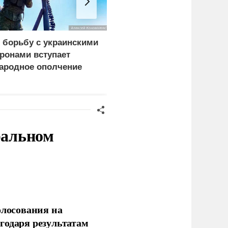
 борьбу с украинскими
В Башкирии отразили
ронами вступает
массированную атаку
ародное ополчение
беспилотников на
предприятия
ральном
олосования на
годаря результатам