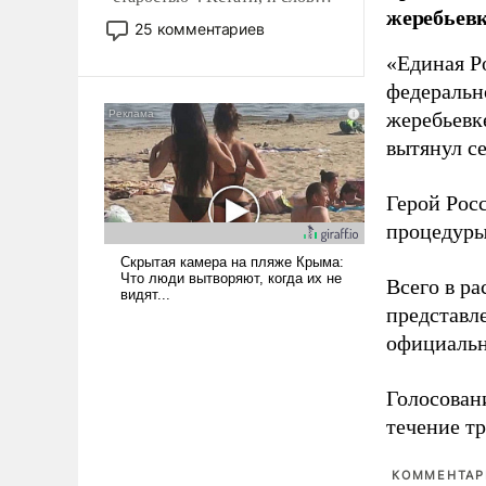
жеребьевк
то это уже стараются не
25 комментариев
использовать – так же, как
«Единая Р
«бабка», «дед», – хотя бы в
федеральн
образованной среде, потому
что оно уже несет негативные
жеребьевк
коннотации.
вытянул с
Герой Рос
процедуры
Всего в р
представл
официальн
Голосовани
течение тр
КОММЕНТАРИ