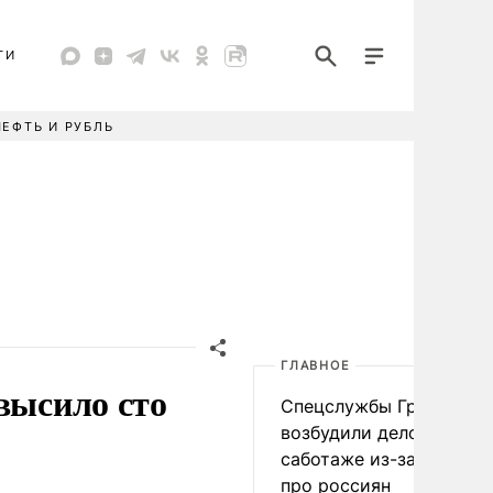
ТИ
НЕФТЬ И РУБЛЬ
ГЛАВНОЕ
высило сто
Спецслужбы Грузии
возбудили дело о
саботаже из-за фейков
про россиян