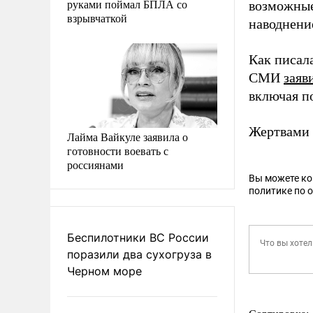
руками поймал БПЛА со
возможные
взрывчаткой
наводнени
Как писал
СМИ
заяв
включая по
Жертвами
Лайма Вайкуле заявила о
готовности воевать с
россиянами
Вы можете к
политике по 
Беспилотники ВС России
поразили два сухогруза в
Черном море