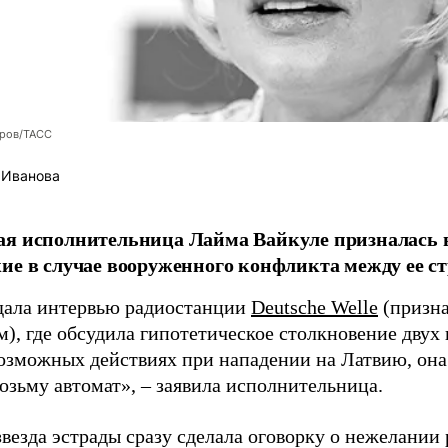
оров/ТАСС
 Иванова
я исполнительница Лайма Вайкуле призналась в
ие в случае вооруженного конфликта между ее ст
дала интервью радиостанции
Deutsche Welle
(призна
), где обсудила гипотетическое столкновение двух 
возможных действиях при нападении на Латвию, она
возьму автомат», – заявила исполнительница.
везда эстрады сразу сделала оговорку о нежелании