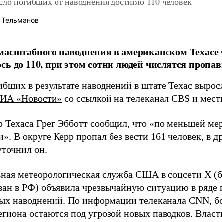
сло погибших от наводнения достигло 110 человек
 Тельманов
масштабного наводнения в американском Техасе
сь до 110, при этом сотни людей числятся пропав
бших в результате наводнений в штате Техас выросл
ИА «Новости»
со ссылкой на телеканал CBS и мест
р Техаса Грег Эбботт сообщил, что «по меньшей ме
. В округе Керр пропал без вести 161 человек, в д
уточнил он.
ная метеорологическая служба США в соцсети X (б
ван в РФ) объявила чрезвычайную ситуацию в ряде г
ных наводнений. По информации телеканала CNN, б
егиона остаются под угрозой новых паводков. Власт