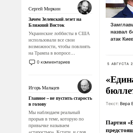
было образом для
псевдонаучной фантастики,
Сергей Миркин
стало всерьез обсуждаемой
Зачем Зеленский лезет на
идеей.
Ближний Восток
Замглав
назвал 
Украинские лоббисты в США
атак Кие
использовали все свои
КТК
возможности, чтобы повлиять
на Трампа в вопросе
предоставления вооружений
0 комментариев
5 АВГУСТА 2
своим нанимателям. Вероятно,
кому-то из тех, кто
«Един
консультирует Киев, пришла в
голову мысль: хорошо бы
бюлле
Игорь Мальцев
продемонстрировать, что
Главное – не пустить старость
Украина вступила в
в голову
Tекст:
Вера 
вооруженное противостояние
с Ираном.
Мы наблюдаем реальный
прорыв в теме, которую по
Партия «Е
привычке называем
предстоящ
«старостью». Кстати, и слово-