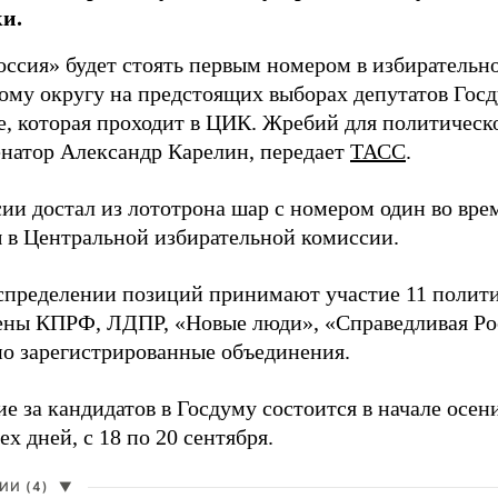
и.
оссия» будет стоять первым номером в избирательн
ому округу на предстоящих выборах депутатов Гос
е, которая проходит в ЦИК. Жребий для политическ
енатор Александр Карелин, передает
ТАСС
.
сии достал из лототрона шар с номером один во вр
 в Центральной избирательной комиссии.
аспределении позиций принимают участие 11 полити
ены КПРФ, ЛДПР, «Новые люди», «Справедливая Ро
о зарегистрированные объединения.
е за кандидатов в Госдуму состоится в начале осен
ех дней, с 18 по 20 сентября.
И (4)
▼