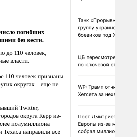
Танк «Прорыв» уничто
группу украинских
 число погибших
боевиков под Харьково
шими без вести.
о до 110 человек,
ЦБ пересмотрел прогно
ные власти.
по ключевой ставке
ре 110 человек признаны
ругих округах – еще не
WP: Трамп отчитал
Хегсета за нехватку ра
ывший Twitter,
ородов округа Керр из-
Пост Дмитриева о гибе
олее полумиллиона
Европы из-за мигранто
и Техаса направили все
собрал миллион