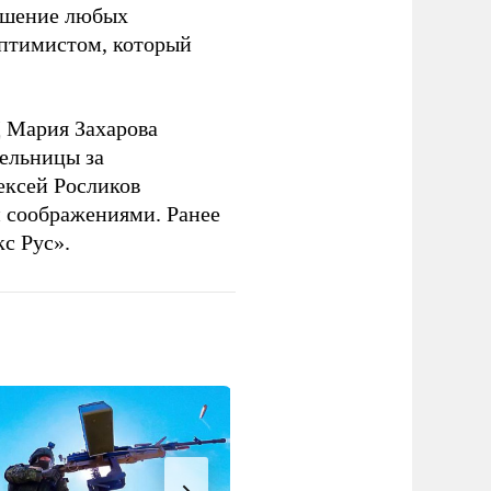
решение любых
оптимистом, который
 Мария Захарова
ельницы за
ексей Росликов
 соображениями. Ранее
с Рус».