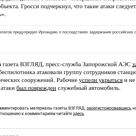
бъекта. Гросси подчеркнул, что такие атаки следуе
ь».
а газета ВЗГЛЯД, пресс-служба Запорожской АЭС
з
еспилотника атаковали группу сотрудников станци
ических сооружений. Рабочие
успели укрыться
и не
 атаки
был поврежден
служебный автомобиль.
омментировать материалы газеты ВЗГЛЯД,
зарегистрировавшись
на
отношению к комментариям читайте
здесь
.