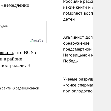
Россияне рассказали,
т «немедленно
какие книги и фильмы
помогают воспитывать
детей
Альпинист допустил
обнаружение
предсмертной записки
аявила
, что ВСУ с
Наговицыной на пике
и в районе
Победы
 пострадали. В
Ученые разрушили миф
«гонке сперматозоидов
 сайте. О редакционной
при оплодотворении