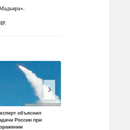
Мадьяра».
НР.
ксперт объяснил
WP: Трамп отчитал
адачи России при
Хегсета за нехватку
оражении
ракет