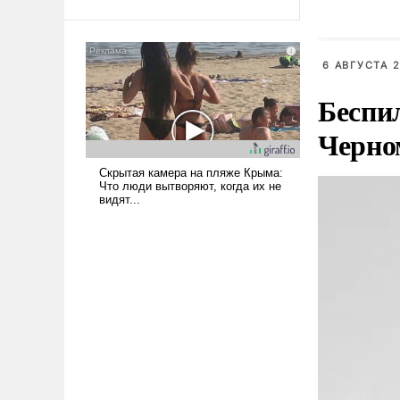
грозит 
То, что несколько лет назад
было образом для
дипотно
псевдонаучной фантастики,
6 АВГУСТА 2
стало всерьез обсуждаемой
идеей.
Беспи
Черно