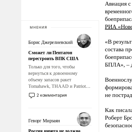
Авиация с
временног
боеприпас
РИА «Нов
МНЕНИЯ
«В резуль
Борис Джерелиевский
состава п
Сможет ли Пентагон
боеприпасо
перестроить ВПК США
БПЛА», – 
Только для того, чтобы
вернуться к довоенному
Военнослу
объему запасов ракет
Tomahawk, THAAD и Patriot
формирова
США потребуется более трех
не пострад
2 комментария
лет. Даже небольшая война с
Ираном опустошила
Как писал
американские арсеналы.
Роберт Бро
Сложившаяся ситуация
Геворг Мирзаян
безопасно
означает многолетний период
Россия ничего не должна
уязвимости США, например,