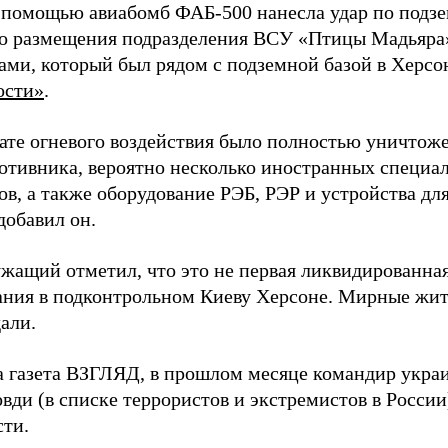
 помощью авиабомб ФАБ-500 нанесла удар по подз
о размещения подразделения ВСУ «Птицы Мадьяра»
ами, который был рядом с подземной базой в Херсо
ости»
.
тате огневого воздействия было полностью уничтоже
ротивника, вероятно несколько иностранных специал
в, а также оборудование РЭБ, РЭР и устройства дл
добавил он.
жащий отметил, что это не первая ликвидированная
ния в подконтрольном Киеву Херсоне. Мирные жите
али.
а газета ВЗГЛЯД, в прошлом месяце командир укра
вди (в списке террористов и экстремистов в Росси
сти.