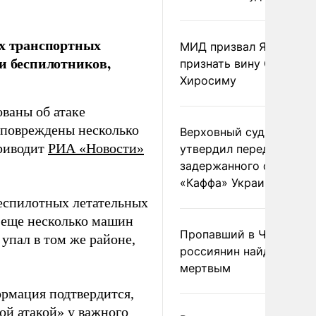
х транспортных
МИД призвал Японию
и беспилотников,
признать вину США за
Хиросиму
аны об атаке
и повреждены несколько
Верховный суд Швеции
приводит
РИА «Новости»
утвердил передачу
задержанного сухогруз
«Каффа» Украине
беспилотных летательных
, еще несколько машин
Пропавший в Черногор
упал в том же районе,
россиянин найден
мертвым
рмация подтвердится,
й атакой» у важного