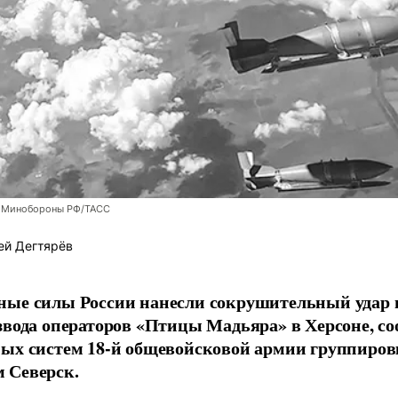
 Минобороны РФ/ТАСС
ей Дегтярёв
ные силы России нанесли сокрушительный удар 
звода операторов «Птицы Мадьяра» в Херсоне, с
ых систем 18-й общевойсковой армии группиров
 Северск.