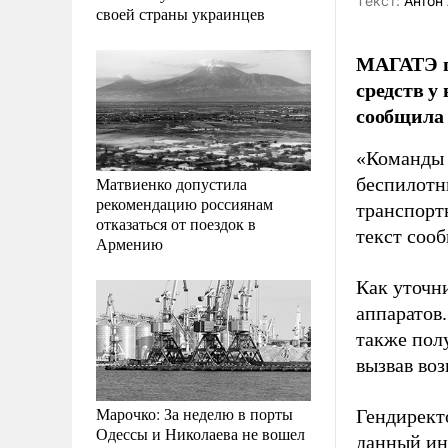
Tекст:
Антон 
своей страны украинцев
МАГАТЭ п
средств у
сообщила 
«Команды 
Матвиенко допустила
беспилотн
рекомендацию россиянам
транспорт
отказаться от поездок в
текст соо
Армению
Как уточн
аппаратов
также пол
вызвав воз
Марочко: За неделю в порты
Гендирект
Одессы и Николаева не вошел
данный ин