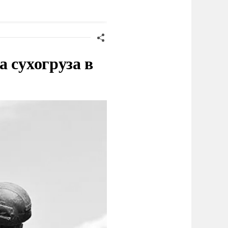
огистических центров в
иеве
 сухогруза в