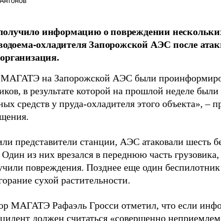
Антонов
олучило информацию о повреждении нескольки
 водоема-охладителя Запорожской АЭС после атак
организация.
МАГАТЭ на Запорожской АЭС были проинформиров
иков, в результате которой на прошлой неделе был
ных средств у пруда-охладителя этого объекта», – 
бщения.
или представители станции, АЭС атаковали шесть 
. Один из них врезался в переднюю часть грузовика
учили повреждения. Позднее еще один беспилотник 
горание сухой растительности.
ор МАГАТЭ Рафаэль Гросси отметил, что если инфо
цидент должен считаться «совершенно неприемлемо