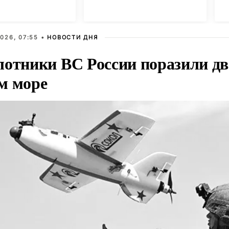
разрывом
л
шений
К
026, 07:55 •
НОВОСТИ ДНЯ
лотники ВС России поразили два
м море