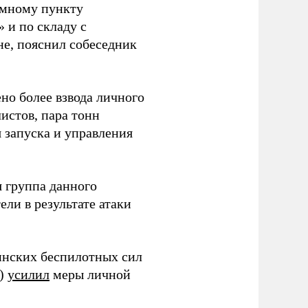
емному пункту
 и по складу с
не, пояснил собеседник
но более взвода личного
истов, пара тонн
я запуска и управления
 группа данного
ли в результате атаки
инских беспилотных сил
и)
усилил
меры личной