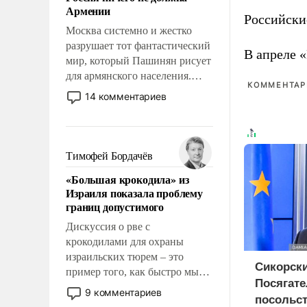
Армении
перед Китаем.
Российски
Москва системно и жестко
разрушает тот фантастический
В апреле 
мир, который Пашинян рисует
для армянского населения.
КОММЕНТАРИ
Мир, где политические
14 комментариев
прожекты будут безусловно
оплачиваться за счет
российских
налогоплательщиков и где
Тимофей Бордачёв
Еревану за свои поступки не
«Большая крокодила» из
нужно отвечать.
Израиля показала проблему
границ допустимого
Дискуссия о рве с
крокодилами для охраны
израильских тюрем – это
Сикорски
пример того, как быстро мы
Посягате
двигаемся по пути
9 комментариев
посольст
революционных изменений.