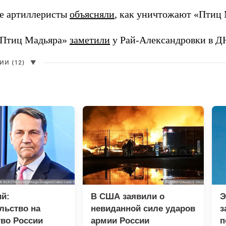
е артиллеристы
объясняли
, как уничтожают «Птиц 
«Птиц Мадьяра»
заметили
у Рай-Александровки в Д
И (12)
▼
й:
В США заявили о
Э
льство на
невиданной силе ударов
з
во России
армии России
п