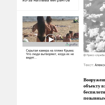
@ Пресс-служба
Tекст:
Алекс
Вооружен
объекту в
беспилотн
позывным