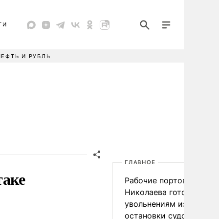
ТИ
НЕФТЬ И РУБЛЬ
ГЛАВНОЕ
таке
Рабочие портов Одессы
Николаева готовятся к
увольнениям из-за
остановки судоходства