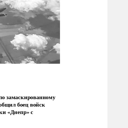
по замаскированному
ообщил боец войск
ки «Днепр» с