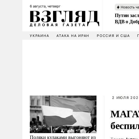
6 августа, четверг
Новость ч
Путин зас
ВДВ о Доб
УКРАИНА
АТАКА НА ИРАН
РОССИЯ И США
2 ИЮЛЯ 202
МАГАТ
беспи
Поляки кулаками выгоняют из