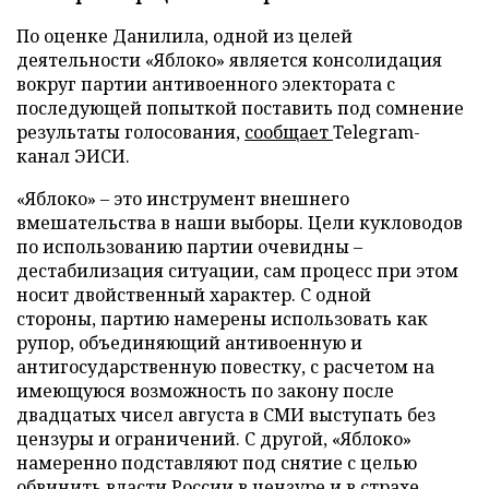
По оценке Данилила, одной из целей
деятельности «Яблоко» является консолидация
вокруг партии антивоенного электората с
последующей попыткой поставить под сомнение
результаты голосования,
сообщает
Telegram-
канал ЭИСИ.
«Яблоко» – это инструмент внешнего
вмешательства в наши выборы. Цели кукловодов
по использованию партии очевидны –
дестабилизация ситуации, сам процесс при этом
носит двойственный характер. С одной
стороны, партию намерены использовать как
рупор, объединяющий антивоенную и
антигосударственную повестку, с расчетом на
имеющуюся возможность по закону после
двадцатых чисел августа в СМИ выступать без
цензуры и ограничений. С другой, «Яблоко»
намеренно подставляют под снятие с целью
обвинить власти России в цензуре и в страхе