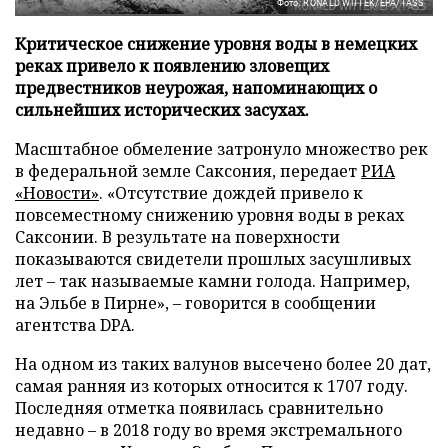
Фото: RONALD WITTEK/EPA/TASS
Критическое снижение уровня воды в немецких
реках привело к появлению зловещих
предвестников неурожая, напоминающих о
сильнейших исторических засухах.
Масштабное обмеление затронуло множество рек
в федеральной земле Саксония, передает
РИА
«Новости»
. «Отсутствие дождей привело к
повсеместному снижению уровня воды в реках
Саксонии. В результате на поверхности
показываются свидетели прошлых засушливых
лет – так называемые камни голода. Например,
на Эльбе в Пирне», – говорится в сообщении
агентства DPA.
На одном из таких валунов высечено более 20 дат,
самая ранняя из которых относится к 1707 году.
Последняя отметка появилась сравнительно
недавно – в 2018 году во время экстремального