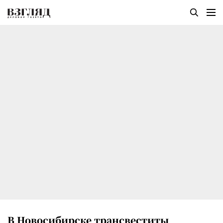
В Новосибирске трансвеститы