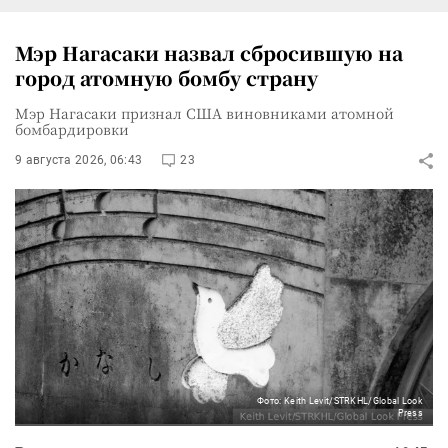
Мэр Нагасаки назвал сбросившую на
город атомную бомбу страну
Мэр Нагасаки признал США виновниками атомной
бомбардировки
9 августа 2026, 06:43
23
Фото: Keith Levit/STRKHL/Global Look
Press