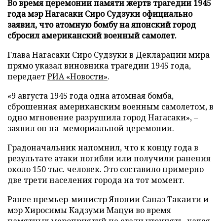
Во время церемонии памяти жертв трагедии 1945
года мэр Нагасаки Сиро Судзуки официально
заявил, что атомную бомбу на японский город
сбросил американский военный самолет.
Глава Нагасаки Сиро Судзуки в Декларации мира
прямо указал виновника трагедии 1945 года,
передает
РИА «Новости»
.
«9 августа 1945 года одна атомная бомба,
сброшенная американским военным самолетом, в
одно мгновение разрушила город Нагасаки», –
заявил он на мемориальной церемонии.
Градоначальник напомнил, что к концу года в
результате атаки погибли или получили ранения
около 150 тыс. человек. Это составило примерно
две трети населения города на тот момент.
Ранее премьер-министр Японии Санаэ Такаити и
мэр Хиросимы Кадзуми Мацуи во время
памятных мероприятий
не стали уточнять
, какая