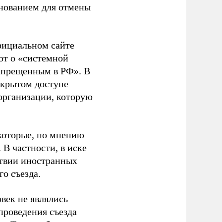
основанием для отмены
фициальном сайте
ют о «системной
апрещенным в РФ». В
ткрытом доступе
организации, которую
которые, по мнению
В частности, в иске
тствии иностранных
о съезда.
век не являлись
проведения съезда