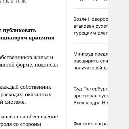
ля УК и ТСЖ
Возле Новороссийска
атакован сухогруз под
т публиковать
турецким флагом
инициатором принятия
Минтруд предложил
обственников жилья и
расширить список
диной форме, подписал
получателей двух пенс
ь каждый собственник
Суд Петербурга заочно
расходах, оказанных
арестовал супругу
й системе.
Александра Невзорова
равлена на обеспечение
роля со стороны
Финские пограничники