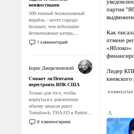
адаптироваться.
уведомлени
неизвестными
партия "Я
500-тонный безэкипажный
выдвижения
корабль – нечто гораздо
большее, чем небольшие
Как писал
безэкипажные катера,
отмене ре
применение которых уже
1 комментарий
стало обыденностью. Задача по
«Яблоко».
созданию такого корабля очень
финансиро
сложна и амбициозна. Однако
и ее реализация радикально
Борис Джерелиевский
Лидер КП
поднимет наши боевые
Сможет ли Пентагон
киевского
возможности.
перестроить ВПК США
КОММЕНТАРИ
Только для того, чтобы
вернуться к довоенному
объему запасов ракет
Tomahawk, THAAD и Patriot
США потребуется более трех
6 комментариев
лет. Даже небольшая война с
Ираном опустошила