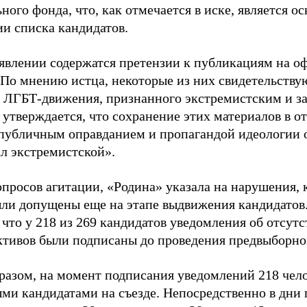
ного фонда, что, как отмечается в иске, является 
ии списка кандидатов.
аявлении содержатся претензии к публикациям на о
 По мнению истца, некоторые из них свидетельству
 ЛГБТ-движения, признанного экстремистским и з
 утверждается, что сохранение этих материалов в о
«публичным оправданием и пропагандой идеологии 
ал экстремистской».
просов агитации, «Родина» указала на нарушения, 
ыли допущены еще на этапе выдвижения кандидатов. 
 что у 218 из 269 кандидатов уведомления об отсу
активов были подписаны до проведения предвыборног
разом, на момент подписания уведомлений 218 чело
ми кандидатами на съезде. Непосредственно в дни 