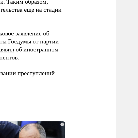
ек. Таким образом,
тельства еще на стадии
.
ковое заявление об
аты Госдумы от партии
аявил
об иностранном
нентов.
овании преступлений
i