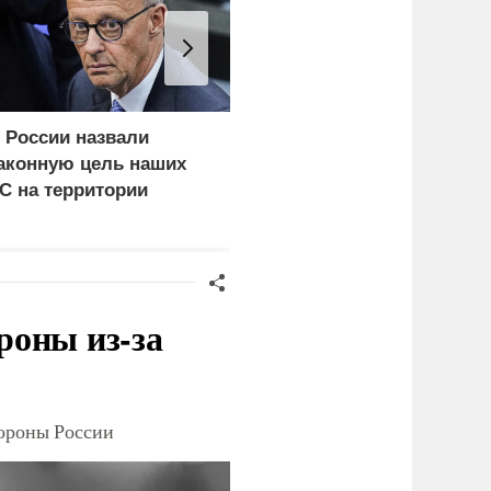
 России назвали
Ядовитое облако урана
аконную цель наших
уже поднялось над
С на территории
Киевом: что скрывают
ермании
власти
роны из-за
тороны России