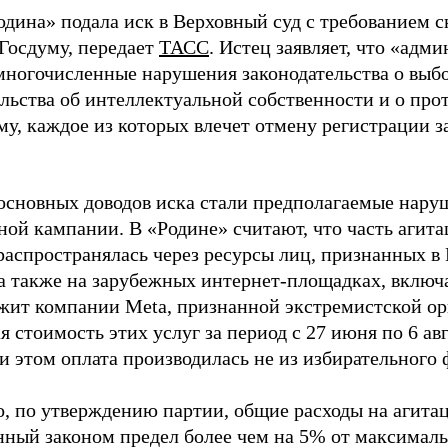
одина» подала иск в Верховный суд с требованием с
 Госдуму, передает
ТАСС
. Истец заявляет, что «адм
многочисленные нарушения законодательства о выбор
ельства об интеллектуальной собственности и о про
му, каждое из которых влечет отмену регистрации 
основных доводов иска стали предполагаемые нару
ной кампании. В «Родине» считают, что часть агит
распространялась через ресурсы лиц, признанных 
 а также на зарубежных интернет-площадках, включа
жит компании Meta, признанной экстремистской ор
 стоимость этих услуг за период с 27 июня по 6 ав
и этом оплата производилась не из избирательного 
о, по утверждению партии, общие расходы на агит
нный законом предел более чем на 5% от максималь