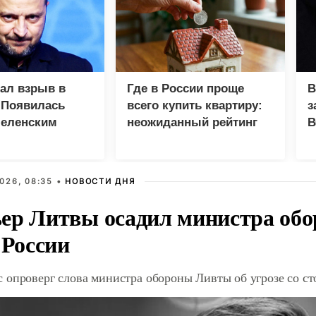
зал взрыв в
Где в России проще
В
 Появилась
всего купить квартиру:
з
Зеленским
неожиданный рейтинг
В
Г
026, 08:35 •
НОВОСТИ ДНЯ
ер Литвы осадил министра обо
 России
 опроверг слова министра обороны Ливты об угрозе со с