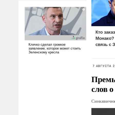
американские арсеналы.
Сложившаяся ситуация
означает многолетний период
уязвимости США, например,
перед Китаем.
Кто зака
Монако?
связь с 
7 АВГУСТА 2
Премь
слов о
Синкявичюс