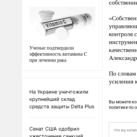
собственн
«Собствен
управляющ
контроля 
инструмент
Ученые подтвердили
качествен
эффективность витамина C
Александр
при лечении рака
По словам
усиления 
На Украине уничтожили
крупнейший склад
Вы можете к
средств защиты Delta Plus
политике по 
Сенат США одобрил
ужесточение санкций