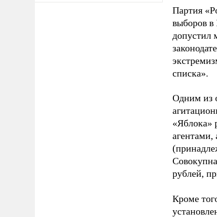
Партия «Р
выборов в
допустил 
законодат
экстремиз
списка».
Одним из 
агитацион
«Яблока» 
агентами,
(принадле
Совокупная
рублей, пр
Кроме тог
установле