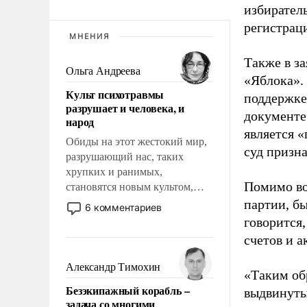
избиратель
регистрац
МНЕНИЯ
Также в з
Ольга Андреева
«Яблока».
Культ психотравмы
поддержке
разрушает и человека, и
документе
народ
является 
Обиды на этот жестокий мир,
суд призн
разрушающий нас, таких
хрупких и ранимых,
Помимо во
становятся новым культом,
постепенно вытесняя и
партии, б
6 комментариев
отменяя традиционное
говорится,
требование к человеку – быть
счетов и 
мужественным и твердым под
ударами судьбы, брать на себя
Александр Тимохин
«Таким об
ответственность, помогать
Безэкипажный корабль –
выдвинуты
слабым, идти вперед и
задача со многими