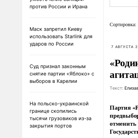
против России и Ирана
Сортировка:
Маск запретил Киеву
использовать Starlink для
ударов по России
7 АВГУСТА 2
«Роди
Суд признал законным
агита
снятие партии «Яблоко» с
выборов в Карелии
Tекст:
Елиза
На польско-украинской
Партия «Р
границе скопились
предвыбор
тысячи грузовиков из-за
отменить 
закрытия портов
Государст