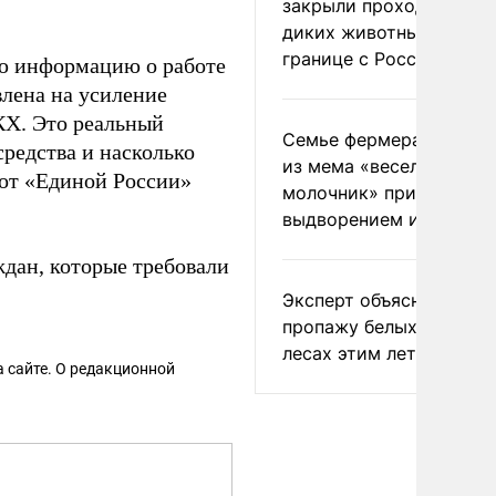
закрыли проходы для
диких животных на
границе с Россией
ую информацию о работе
лена на усиление
КХ. Это реальный
Семье фермера Уолкер
средства и насколько
из мема «веселый
 от «Единой России»
молочник» пригрозили
выдворением из Росси
ждан, которые требовали
Эксперт объяснил
пропажу белых грибов 
лесах этим летом
 сайте. О редакционной