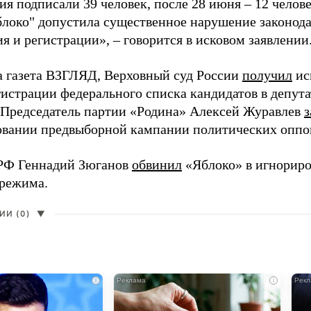
я подписали 39 человек, после 28 июня – 12 челов
блоко" допустила существенное нарушение законода
 и регистрации», – говорится в исковом заявлении
а газета ВЗГЛЯД, Верховный суд России
получил
ис
гистрации федерального списка кандидатов в депут
 Председатель партии «Родина» Алексей Журавлев
з
вании предвыборной кампании политических оппо
РФ Геннадий Зюганов
обвинил
«Яблоко» в игнорир
 режима.
И (0)
▼
i
i