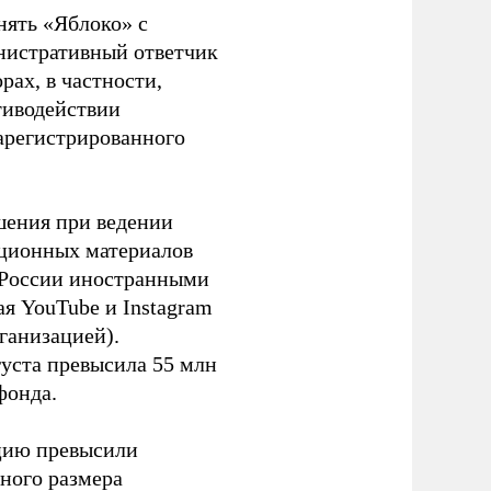
нять «Яблоко» с
инистративный ответчик
ах, в частности,
тиводействии
зарегистрированного
шения при ведении
ационных материалов
в России иностранными
я YouTube и Instagram
ганизацией).
густа превысила 55 млн
фонда.
ацию превысили
ного размера