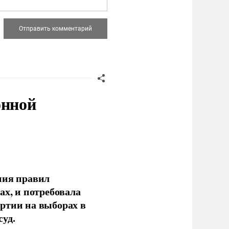
онной
ния правил
ах, и потребовала
ртии на выборах в
уд.