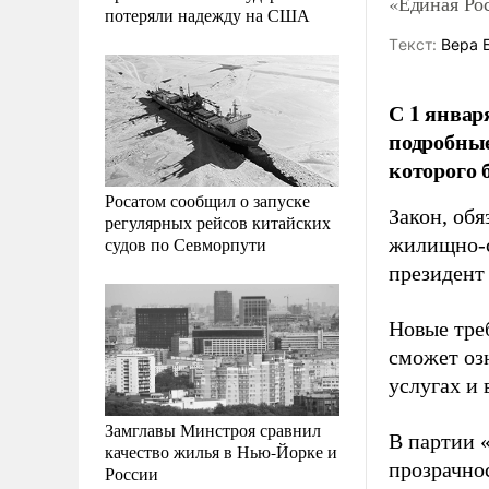
«Единая Ро
потеряли надежду на США
Tекст:
Вера 
С 1 январ
подробные
которого 
Росатом сообщил о запуске
Закон, об
регулярных рейсов китайских
судов по Севморпути
жилищно-с
президент
Новые треб
сможет оз
услугах и
Замглавы Минстроя сравнил
В партии 
качество жилья в Нью-Йорке и
прозрачно
России