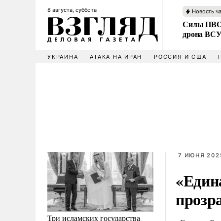
8 августа, суббота
Новость ч
Силы ПВО 
дрона ВС
УКРАИНА
АТАКА НА ИРАН
РОССИЯ И США
7 ИЮНЯ 2025
«Един
прозр
Три исламских государства