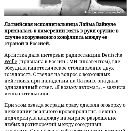
Фото: Гавриил Григоров/ТАСС
Латвийская исполнительница Лайма Вайкуле
призналась в намерении взять в руки оружие в
случае вооруженного конфликта между ее
страной и Россией.
Артистка дала интервью радиостанции
Deutsche
Welle
(признана в России СМИ-иноагентом), где
обсудила гипотетическое столкновение двух
государств. Отвечая на вопрос о возможных
действиях при нападении на Латвию, она дала
однозначный ответ. «Я возьму автомат», – заявила
исполнительница.
При этом звезда эстрады сразу сделала оговорку о
нежелании реального кровопролития. Певица
подчеркнула надежду на мирное разрешение
любых противоречий между соседними
странами. Она назвала себя оптимистом, который