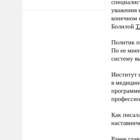
специалис
уважения к
конечном с
Болилой
Т
Политик п
По ее мне
систему в
Институт 
в медицине
программе
профессио
Как писал
наставнич
Ранее глав