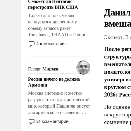
Сможет ли Пентагон
слабым, идти вперед и
перестроить ВПК США
Данил
адаптироваться.
Только для того, чтобы
вмеша
вернуться к довоенному
объему запасов ракет
Tomahawk, THAAD и Patriot
Эксперт: В
США потребуется более трех
4 комментария
После рег
лет. Даже небольшая война с
Ираном опустошила
структуры
американские арсеналы.
вмешатель
Сложившаяся ситуация
Геворг Мирзаян
политолог
означает многолетний период
универси
Россия ничего не должна
уязвимости США, например,
Армении
круглом с
перед Китаем.
2026: Рас
Москва системно и жестко
разрушает тот фантастический
мир, который Пашинян рисует
По оценке
для армянского населения.
вокруг па
Мир, где политические
21 комментарий
сомнение 
прожекты будут безусловно