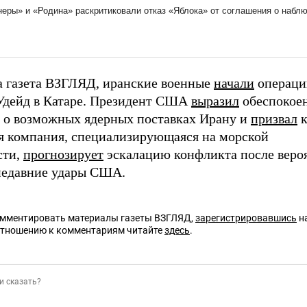
а газета ВЗГЛЯД, иранские военные
начали
операци
Удейд в Катаре. Президент США
выразил
обеспокое
 о возможных ядерных поставках Ирану и
призвал
к
я компания, специализирующаяся на морской
сти,
прогнозирует
эскалацию конфликта после вероя
недавние удары США.
омментировать материалы газеты ВЗГЛЯД,
зарегистрировавшись
на
отношению к комментариям читайте
здесь
.