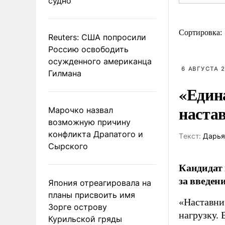
судно
Сортировка:
Reuters: США попросили
Россию освободить
осужденного американца
6 АВГУСТА 2
Гилмана
«Един
наста
Марочко назвал
возможную причину
конфликта Драпатого и
Tекст:
Дарья
Сырского
Кандидат 
за введен
Япония отреагировала на
планы присвоить имя
«Наставни
Зорге острову
нагрузку. 
Курильской гряды