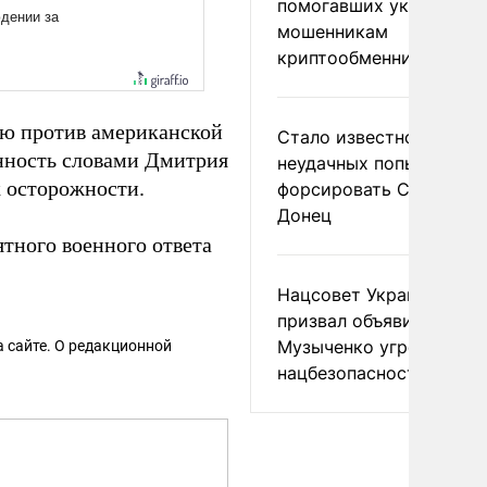
помогавших украински
мошенникам
криптообменников
ю против американской
Стало известно о
нность словами Дмитрия
неудачных попытках ВС
 осторожности.
форсировать Северски
Донец
тного военного ответа
Нацсовет Украины по Т
призвал объявить
Музыченко угрозой
 сайте. О редакционной
нацбезопасности