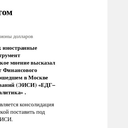
том
лионы долларов
х иностранные
струмент
кое мнение высказал
нт Финансового
рошедшем в Москве
ований (ЭИСИ) «ЕДГ–
алитика» .
является консолидация
кой поставить под
ЭИСИ.