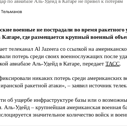
ар по авиабазе Аль-Удейд в Катаре не привел к потерям
 Тельманов
кие военные не пострадали во время ракетного 
в Катаре, где размещается крупный военный объ
ает телеканал Al Jazeera со ссылкой на американс
вали потерь среди своих военнослужащих после уда
кой авиабазе Аль-Удейд в Катаре, передает
ТАСС
.
фиксировали никаких потерь среди американских во
 иранской ракетной атаки», – заявил источник телек
ти об ущербе инфраструктуре базы или о возможны
. Аль-Удейд – крупнейшая американская военная баз
ислоцируется значительное количество войск и воен