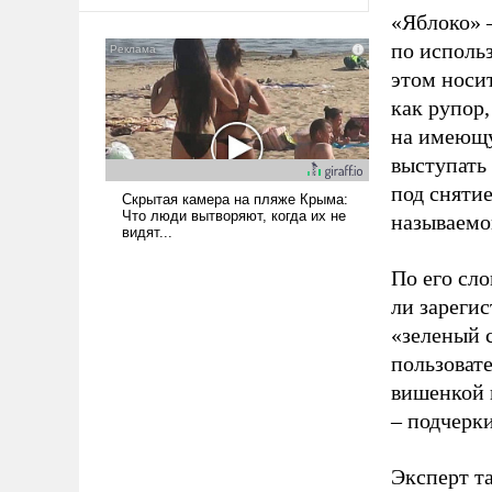
оплачиваться за счет
«Яблоко» 
российских
по исполь
налогоплательщиков и где
Еревану за свои поступки не
этом носи
нужно отвечать.
как рупор
на имеющу
выступать
под снятие
называемо
По его сло
ли зареги
«зеленый 
пользовате
вишенкой 
– подчерк
Эксперт т