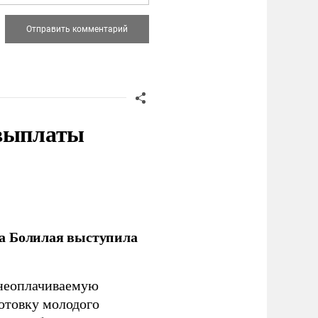
 выплаты
ла Болилая выступила
 неоплачиваемую
готовку молодого