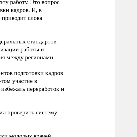
ту работу. Это вопрос
ки кадров. И, в
– приводит слова
еральных стандартов.
низации работы и
ия между регионами.
ентов подготовки кадров
этом участие в
избежать переработок и
ил
проверить систему
тки молодых врачей.