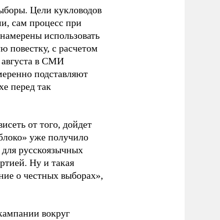
ыборы. Цели кукловодов
и, сам процесс при
 намерены использовать
ю повестку, с расчетом
 августа в СМИ
амеренно подставляют
хе перед так
висеть от того, дойдет
блоко» уже получило
а для русскоязычных
ртией. Ну и такая
ние о честных выборах»,
кампании вокруг