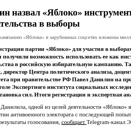
ин назвал «Яблоко» инструмен
тельства в выборы
 кампанию «Яблока» в зарубежных соцсетях вложены мил
истрации партии «Яблоко» для участия в выбора
 получили возможность использовать ее как ин
ства в российскую избирательную кампанию. Та
, директор Центра политического анализа, доце
тета при правительстве РФ Павел Данилин на п
толе Экспертного института социальных исслед
становка сил. Итоги регистрации и экспертная ан
 Данилила, одной из целей деятельности «Яблоко» 
ртии антивоенного электората с последующей попыт
результаты голосования,
сообщает
Telegram-канал 