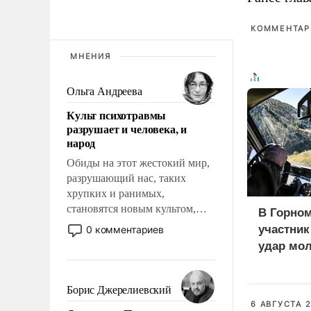
КОММЕНТАРИ
МНЕНИЯ
Ольга Андреева
Культ психотравмы
разрушает и человека, и
народ
Обиды на этот жестокий мир,
разрушающий нас, таких
хрупких и ранимых,
становятся новым культом,
В Горном
постепенно вытесняя и
участни
0 комментариев
отменяя традиционное
удар мол
требование к человеку – быть
медведе
мужественным и твердым под
ударами судьбы, брать на себя
Борис Джерелиевский
ответственность, помогать
6 АВГУСТА 2