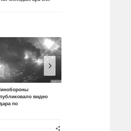
инобороны
Замминистра обороны
публиковало видео
Санчик получил звание
дара по
генерала армии
огистическому центру
СУ под Киевом