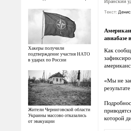
Иранский уд
Tекст:
Денис
Американс
авиабазе 
Хакеры получили
Как сообщ
подтверждение участия НАТО
зафиксиро
в ударах по России
американс
«Мы не за
результате
Подробнос
Жители Черниговской области
приводятся
Украины массово отказались
которой д
от эвакуации