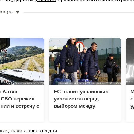
И (0)
▼
 Алтае
ЕС ставит украинских
М
к СВО пережил
уклонистов перед
о
нии и встречу с
выбором между
у
м
нищетой и фронтом
л
В
026, 16:49 •
НОВОСТИ ДНЯ