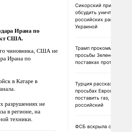
Сикорский призвал
обсудить уничтожение
российских ракет над
Украиной
удара Ирана по
ект США.
Трамп прокомментиров
кого чиновника, США не
просьбы Зеленского о
ра Ирана по
поставках противораке
йск в Катаре в
Турция рассказала о
анала.
просьбах Европы
поставить газ, но не
х разрушениях не
российский
а в регионе, на
ной техники.
ФСБ вскрыла сеть