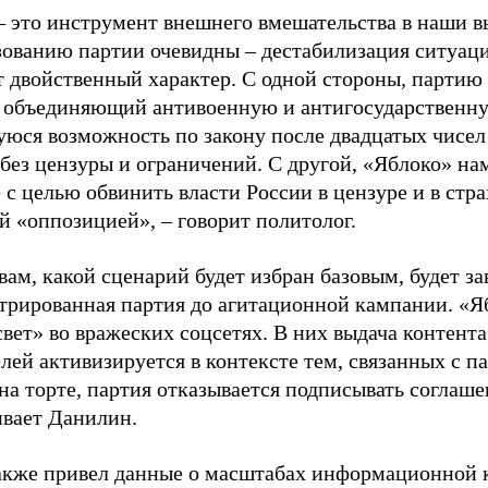
– это инструмент внешнего вмешательства в наши в
зованию партии очевидны – дестабилизация ситуаци
т двойственный характер. С одной стороны, партию
, объединяющий антивоенную и антигосударственну
юся возможность по закону после двадцатых чисел
 без цензуры и ограничений. С другой, «Яблоко» н
 с целью обвинить власти России в цензуре и в стра
й «оппозицией», – говорит политолог.
вам, какой сценарий будет избран базовым, будет за
стрированная партия до агитационной кампании. «Я
свет» во вражеских соцсетях. В них выдача контент
лей активизируется в контексте тем, связанных с па
на торте, партия отказывается подписывать соглаше
ивает Данилин.
акже привел данные о масштабах информационной 