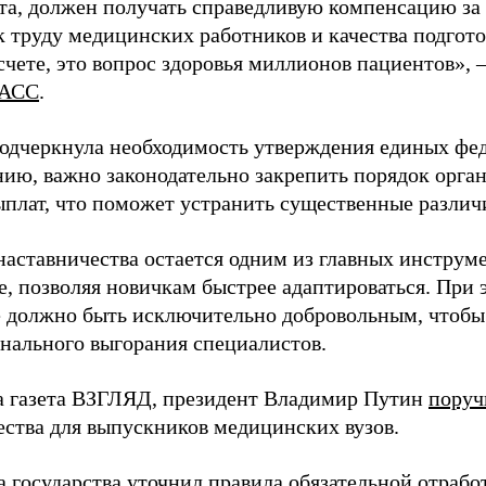
та, должен получать справедливую компенсацию за э
 труду медицинских работников и качества подготов
чете, это вопрос здоровья миллионов пациентов», 
АСС
.
одчеркнула необходимость утверждения единых фед
нию, важно законодательно закрепить порядок орга
ыплат, что поможет устранить существенные различ
наставничества остается одним из главных инструм
, позволяя новичкам быстрее адаптироваться. При 
 должно быть исключительно добровольным, чтобы 
нального выгорания специалистов.
а газета ВЗГЛЯД, президент Владимир Путин
поруч
ества для выпускников медицинских вузов.
а государства
уточнил
правила обязательной отрабо