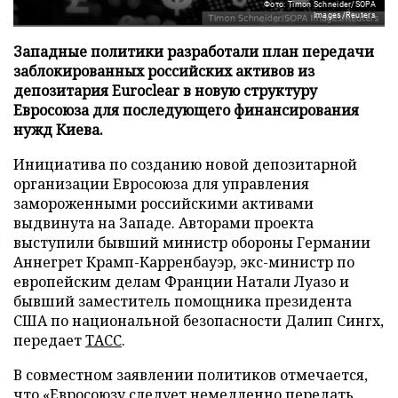
Фото: Timon Schneider/SOPA
Images/Reuters
Западные политики разработали план передачи
заблокированных российских активов из
депозитария Euroclear в новую структуру
Евросоюза для последующего финансирования
нужд Киева.
Инициатива по созданию новой депозитарной
организации Евросоюза для управления
замороженными российскими активами
выдвинута на Западе. Авторами проекта
выступили бывший министр обороны Германии
Аннегрет Крамп-Карренбауэр, экс-министр по
европейским делам Франции Натали Луазо и
бывший заместитель помощника президента
США по национальной безопасности Далип Сингх,
передает
ТАСС
.
В совместном заявлении политиков отмечается,
что «Евросоюзу следует немедленно передать