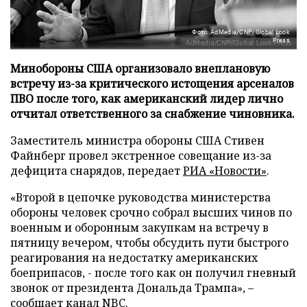
Фото: AdMedia/CNP/Global Look
Press
Минобороны США организовало внеплановую
встречу из-за критического истощения арсеналов
ПВО после того, как американский лидер лично
отчитал ответственного за снабжение чиновника.
Заместитель министра обороны США Стивен
Файнберг провел экстренное совещание из-за
дефицита снарядов, передает
РИА «Новости»
.
«Второй в цепочке руководства министерства
обороны человек срочно собрал высших чинов по
военным и оборонным закупкам на встречу в
пятницу вечером, чтобы обсудить пути быстрого
реагирования на недостатку американских
боеприпасов, - после того как он получил гневный
звонок от президента Дональда Трампа», –
сообщает канал NBC.