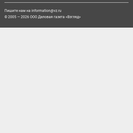
Пишите нам на
information@vz.ru
© 2005 — 2026 ООО Деловая газета «Взгляд»