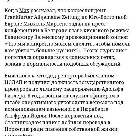
Коц в
Мах
рассказал, что корреспондент
Frankfurter Allgemeine Zeitung по Юго-Восточной
Европе Михаэль Мартенс задал на пресс-
конференции в Белграде главе киевского режима
Владимиру Зеленскому провокационный вопрос:
«Что мы конкретно можем сделать, чтобы помочь
вам убивать больше русских?». Позже журналист
попытался оправдаться в социальных сетях,
заявив о нормальности подобных обсуждений.
Выяснилось, что дед репортера был членом
НСДАП и получил должность государственного
прокурора по личному распоряжению Адольфа
Гитлера. В годы войны он служил офицером в
штабе оперативного руководства вермахта под
командованием казненного в Нюрнберге
Альфреда Йодля. После поражения под
Сталинградом нацист добился перевода в
Норвегию ради спасения собственной жизни,
пишет Коц.