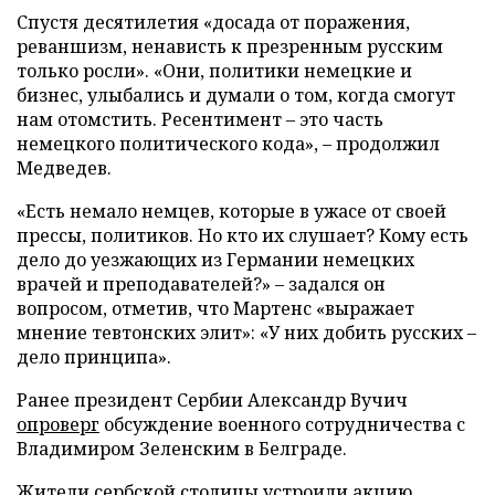
Спустя десятилетия «досада от поражения,
реваншизм, ненависть к презренным русским
только росли». «Они, политики немецкие и
бизнес, улыбались и думали о том, когда смогут
нам отомстить. Ресентимент – это часть
немецкого политического кода», – продолжил
Медведев.
«Есть немало немцев, которые в ужасе от своей
прессы, политиков. Но кто их слушает? Кому есть
дело до уезжающих из Германии немецких
врачей и преподавателей?» – задался он
вопросом, отметив, что Мартенс «выражает
мнение тевтонских элит»: «У них добить русских –
дело принципа».
Ранее президент Сербии Александр Вучич
опроверг
обсуждение военного сотрудничества с
Владимиром Зеленским в Белграде.
Жители сербской столицы
устроили
акцию