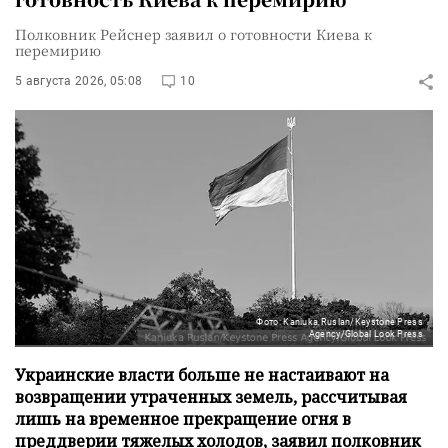
Полковник Рейснер заявил о готовности Киева к
перемирию
5 августа 2026, 05:08
10
Фото: Kaniuka Ruslan/Keystone Press
Agency/Global Look Press
Украинские власти больше не настаивают на
возвращении утраченных земель, рассчитывая
лишь на временное прекращение огня в
преддверии тяжелых холодов, заявил полковник