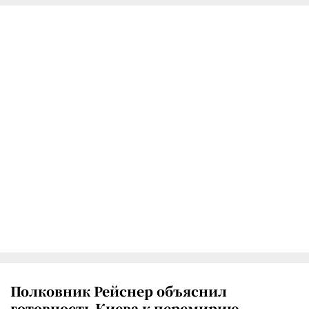
Полковник Рейснер объяснил
готовность Киева к перемирию