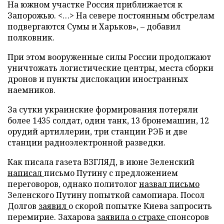
На южном участке Россия приближается к
Запорожью. <…> На севере постоянным обстрелам
подвергаются Сумы и Харьков», – добавил
полковник.
При этом вооруженные силы России продолжают
уничтожать логистические центры, места сборки
дронов и пункты дислокации иностранных
наемников.
За сутки украинские формирования потеряли
более 1435 солдат, один танк, 13 бронемашин, 12
орудий артиллерии, три станции РЭБ и две
станции радиоэлектронной разведки.
Как писала газета ВЗГЛЯД, в июне Зеленский
написал
письмо Путину с предложением
переговоров, однако политолог
назвал письмо
Зеленского Путину попыткой самопиара. Посол
Долгов
заявил
о скорой попытке Киева запросить
перемирие. Захарова
заявила о страхе
спонсоров