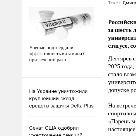
Tекст:
Дмитр
Российски
за шесть 
университ
статусе, 
Ученые подтвердили
эффективность витамина C
Дегтярев 
при лечении рака
2025 года,
стало воз
университ
допуске р
На Украине уничтожили
крупнейший склад
На встреч
средств защиты Delta Plus
спортивны
«Парень м
Сенат США одобрил
настоящее
ужесточение санкций