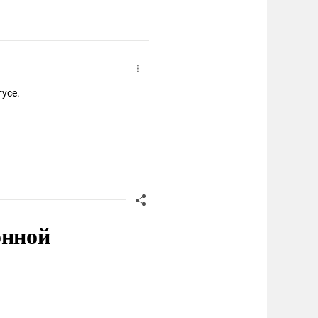
усе.
онной