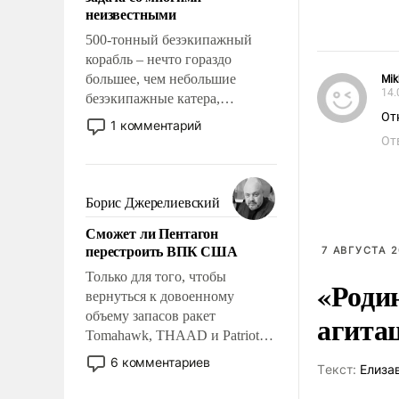
адаптироваться.
неизвестными
500-тонный безэкипажный
корабль – нечто гораздо
большее, чем небольшие
Mik
14.
безэкипажные катера,
От
применение которых уже
1 комментарий
стало обыденностью. Задача по
От
созданию такого корабля очень
сложна и амбициозна. Однако
и ее реализация радикально
Борис Джерелиевский
поднимет наши боевые
Сможет ли Пентагон
возможности.
перестроить ВПК США
7 АВГУСТА 2
Только для того, чтобы
«Роди
вернуться к довоенному
объему запасов ракет
агита
Tomahawk, THAAD и Patriot
США потребуется более трех
6 комментариев
Tекст:
Елиза
лет. Даже небольшая война с
Ираном опустошила