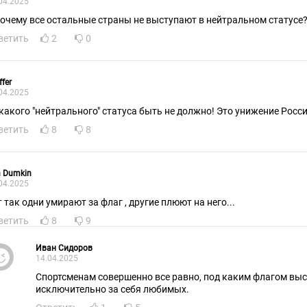
04.2025
почему все остальные страны не выступают в нейтральном статусе
ветить
2
0
ffer
04.2025
какого "нейтрального" статуса быть не должно! Это унижение Росси
ветить
8
8
 Dumkin
04.2025
т так одни умирают за флаг , другие плюют на него...
ветить
8
9
Иван Сидоров
14.04.2025
Спортсменам совершенно все равно, под каким флагом выст
исключительно за себя любимых.