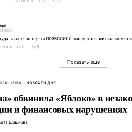
Ответить
1
5
hail
04.2025
куда такое счастье, что ПОЗВОЛИЛИ выступать в нейтральном стат
ветить
6
8
026, 16:56 •
НОВОСТИ ДНЯ
на» обвинила «Яблоко» в незак
ции и финансовых нарушениях
вета Шишкова