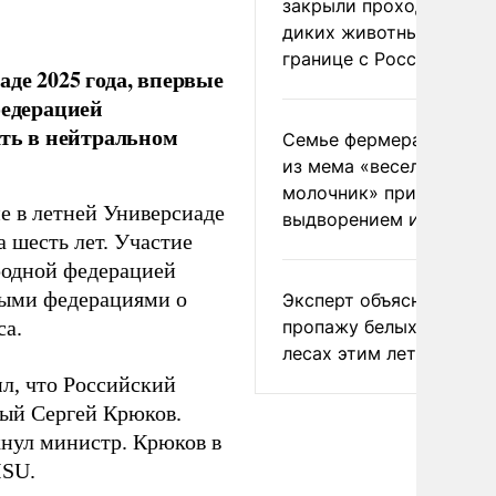
закрыли проходы для
диких животных на
границе с Россией
де 2025 года, впервые
федерацией
ать в нейтральном
Семье фермера Уолкер
из мема «веселый
молочник» пригрозили
е в летней Универсиаде
выдворением из Росси
а шесть лет. Участие
родной федерацией
ными федерациями о
Эксперт объяснил
пропажу белых грибов 
са.
лесах этим летом
ил, что Российский
ный Сергей Крюков.
кнул министр. Крюков в
ISU.