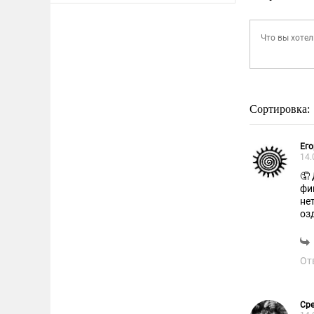
Сортировка:
Его
14.
🤦
фи
не
оз
Хв
От
Сре