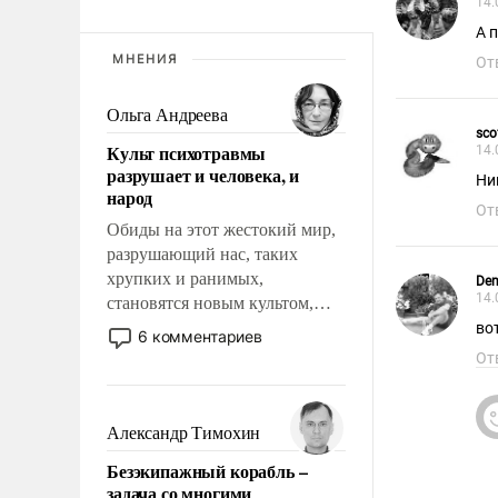
14.
А 
МНЕНИЯ
От
Ольга Андреева
sco
Культ психотравмы
14.
разрушает и человека, и
Ни
народ
От
Обиды на этот жестокий мир,
разрушающий нас, таких
хрупких и ранимых,
Den
14.
становятся новым культом,
постепенно вытесняя и
во
6 комментариев
отменяя традиционное
От
требование к человеку – быть
мужественным и твердым под
ударами судьбы, брать на себя
Александр Тимохин
ответственность, помогать
Безэкипажный корабль –
слабым, идти вперед и
задача со многими