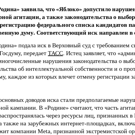
одина» заявила, что «Яблоко» допустило наруше
ной агитации, а также законодательства о выбор
регистрацию федерального списка кандидатов па
венную думу. Соответствующий иск направлен в с
одина» подала иск в Верховный суд с требованием с
 Госдуму, передает
ТАСС
. Истец заявляет, что «адм
многочисленные нарушения законодательства о выбор
ельства об интеллектуальной собственности и о про
му, каждое из которых влечет отмену регистрации 
основных доводов иска стали предполагаемые нару
ной кампании. В «Родине» считают, что часть агит
распространялась через ресурсы лиц, признанных 
 а также на зарубежных интернет-площадках, включа
жит компании Meta, признанной экстремистской ор