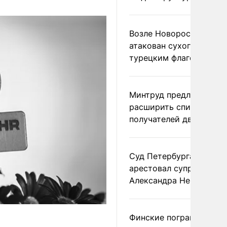
Возле Новороссийска
атакован сухогруз под
турецким флагом
Минтруд предложил
расширить список
получателей двух пенс
Суд Петербурга заочно
арестовал супругу
Александра Невзорова
Финские пограничники