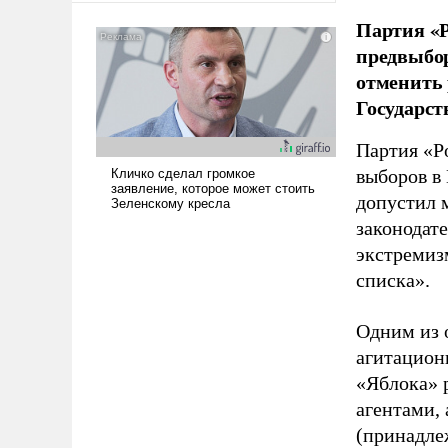
американские арсеналы.
Партия «Р
Сложившаяся ситуация
предвыбор
означает многолетний период
отменить 
уязвимости США, например,
Государст
перед Китаем.
Партия «Р
выборов в
допустил 
законодат
экстремиз
списка».
Одним из 
агитацион
«Яблока» 
агентами,
(принадле