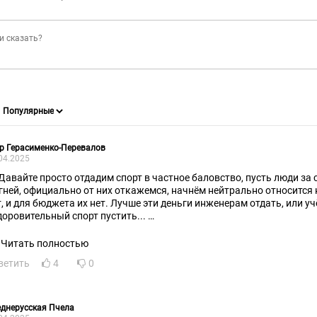
р Герасименко-Перевалов
04.2025
 Давайте просто отдадим спорт в частное баловство, пусть люди за 
гней, официально от них откажемся, начнём нейтрально относится к
т, и для бюджета их нет. Лучше эти деньги инженерам отдать, или у
доровительный спорт пустить...
атит уже примитивной, западной идеей профессионального спорта 
Читать полностью
ветить
4
0
днерусская Пчела