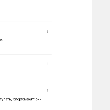
?
и.
упать, "спортсменят" они