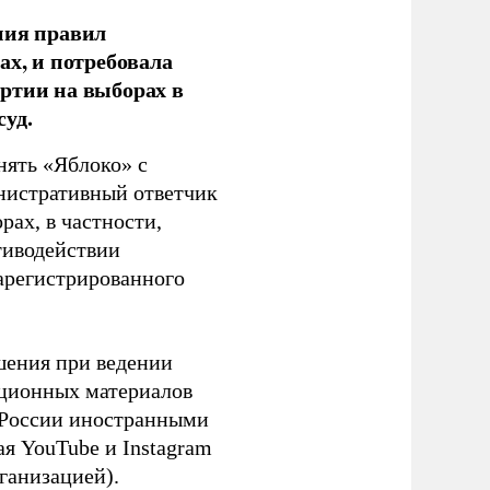
ния правил
ах, и потребовала
ртии на выборах в
уд.
нять «Яблоко» с
инистративный ответчик
ах, в частности,
тиводействии
зарегистрированного
шения при ведении
ационных материалов
в России иностранными
я YouTube и Instagram
ганизацией).