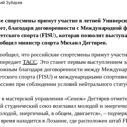
ий Зубарев
е спортсмены примут участие в летней Универсиа
лет, благодаря договоренности с Международной 
етского спорта (FISU), которая позволит выступ
сообщил министр спорта Михаил Дегтярев.
сообщил, что российские спортсмены примут участи
 передает
ТАСС
. Это станет первым выступлением з
можным благодаря договоренности между Междуна
етского спорта (FISU) и международными спортив
оссиян при соблюдении условий нейтрального стату
е в мастерской управления «Сенеж» Дегтярев отмет
й студенческий союз возглавил молодой и энергич
олодой, энергичный, в общем, двигается», – подчер
 время находится в Лозанне, где расположен штаб F