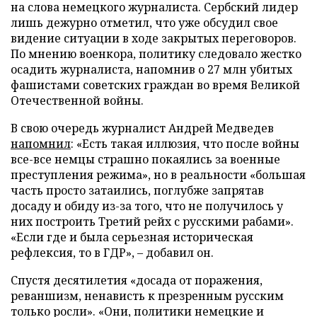
на слова немецкого журналиста. Сербский лидер
лишь дежурно отметил, что уже обсудил свое
видение ситуации в ходе закрытых переговоров.
По мнению военкора, политику следовало жестко
осадить журналиста, напомнив о 27 млн убитых
фашистами советских граждан во время Великой
Отечественной войны.
В свою очередь журналист Андрей Медведев
напомнил
: «Есть такая иллюзия, что после войны
все-все немцы страшно покаялись за военные
преступления режима», но в реальности «большая
часть просто затаились, поглубже запрятав
досаду и обиду из-за того, что не получилось у
них построить Третий рейх с русскими рабами».
«Если где и была серьезная историческая
рефлексия, то в ГДР», – добавил он.
Спустя десятилетия «досада от поражения,
реваншизм, ненависть к презренным русским
только росли». «Они, политики немецкие и