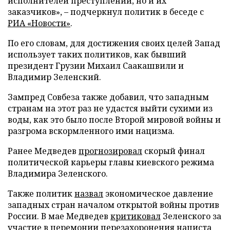
исполнителей преступлений, но и их
заказчиков», – подчеркнул политик в беседе с
РИА «Новости»
.
По его словам, для достижения своих целей Запад
использует таких политиков, как бывший
президент Грузии Михаил Саакашвили и
Владимир Зеленский.
Зампред Совбеза также добавил, что западным
странам на этот раз не удастся выйти сухими из
воды, как это было после Второй мировой войны и
разгрома вскормленного ими нацизма.
Ранее Медведев
прогнозировал
скорый финал
политической карьеры главы киевского режима
Владимира Зеленского.
Также политик
назвал
экономическое давление
западных стран началом открытой войны против
России. В мае Медведев
критиковал
Зеленского за
участие в церемонии перезахоронения нациста