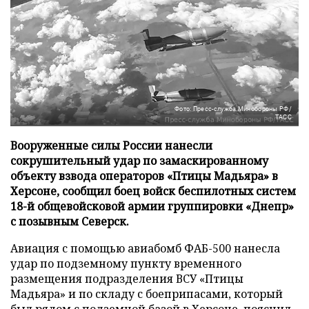
Фото: Пресс-служба Минобороны РФ/
ТАСС
Вооруженные силы России нанесли
сокрушительный удар по замаскированному
объекту взвода операторов «Птицы Мадьяра» в
Херсоне, сообщил боец войск беспилотных систем
18-й общевойсковой армии группировки «Днепр»
с позывным Северск.
Авиация с помощью авиабомб ФАБ-500 нанесла
удар по подземному пункту временного
размещения подразделения ВСУ «Птицы
Мадьяра» и по складу с боеприпасами, который
был рядом с подземной базой в Херсоне, пояснил