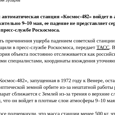
ий Зубарев
 автоматическая станция «Космос-482» войдет в
ительно 9–10 мая, ее падение не представляет се
 пресс-службе Роскосмоса.
ть причинения ущерба падением советской станции
бщили в пресс-службе Роскосмоса, передает
ТАСС
. 
тория объекта постоянно отслеживается как российс
ми специалистами, координаты вхождения уточняю
осмос-482», запущенная в 1972 году к Венере, оста
иптической земной орбите из-за нештатной работы 
арат сближается с Землей из-за трения о верхние с
, что он войдет в плотные слои атмосферы 9–10 мая
се подчеркнули, что масса станции менее 500 кг, ч