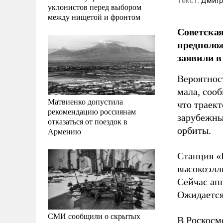
Tекст:
Дмитр
уклонистов перед выбором
между нищетой и фронтом
Советская
предполож
заявили в
Вероятнос
мала, соо
Матвиенко допустила
что траек
рекомендацию россиянам
зарубежны
отказаться от поездок в
орбиты.
Армению
Станция «К
высокоэлл
Сейчас апп
Ожидается
СМИ сообщили о скрытых
В Роскосмо