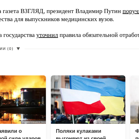
а газета ВЗГЛЯД, президент Владимир Путин
поруч
ества для выпускников медицинских вузов.
а государства
уточнил
правила обязательной отрабо
И (0)
▼
аявили о
Поляки кулаками
Ф
ой силе ударов
выгоняют из своей
п