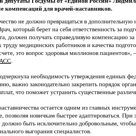
в депутаты Госдумы от «Единой России» Людми
ие компенсаций для врачей-наставников.
чество не должно превращаться в дополнительную
Врач, который берет на себя ответственность за под
та, должен получать справедливую компенсацию за э
 труду медицинских работников и качества подготов
чете, это вопрос здоровья миллионов пациентов», 
АСС
.
одчеркнула необходимость утверждения единых фед
нию, важно законодательно закрепить порядок орга
ыплат, что поможет устранить существенные различ
наставничества остается одним из главных инструм
, позволяя новичкам быстрее адаптироваться. При 
 должно быть исключительно добровольным, чтобы 
нального выгорания специалистов.