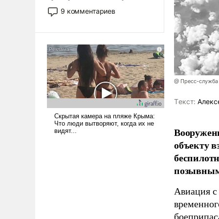
двигаемся по пути
9 комментариев
революционных изменений.
То, что несколько лет назад
было образом для
псевдонаучной фантастики,
стало всерьез обсуждаемой
идеей.
@ Пресс-служба
Tекст:
Алекс
Вооружен
объекту в
беспилотн
позывным
Авиация с
временног
боеприпас