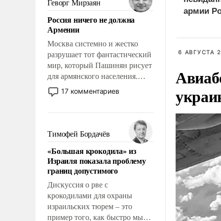
Геворг Мирзаян
означает многолетний период
армии Р
Россия ничего не должна
уязвимости США, например,
Армении
перед Китаем.
Москва системно и жестко
6 АВГУСТА 2
разрушает тот фантастический
мир, который Пашинян рисует
Авиаб
для армянского населения.
Мир, где политические
украи
17 комментариев
прожекты будут безусловно
оплачиваться за счет
российских
налогоплательщиков и где
Тимофей Бордачёв
Еревану за свои поступки не
«Большая крокодила» из
нужно отвечать.
Израиля показала проблему
границ допустимого
Дискуссия о рве с
крокодилами для охраны
израильских тюрем – это
пример того, как быстро мы