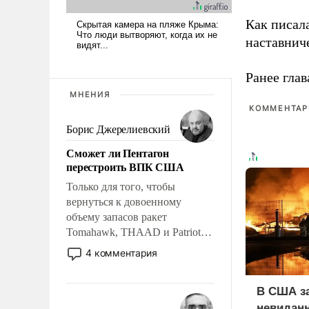
Как писал
наставнич
Ранее глав
МНЕНИЯ
КОММЕНТАРИ
Борис Джерелиевский
Сможет ли Пентагон
перестроить ВПК США
Только для того, чтобы
вернуться к довоенному
объему запасов ракет
Tomahawk, THAAD и Patriot
США потребуется более трех
4 комментария
лет. Даже небольшая война с
Ираном опустошила
В США з
американские арсеналы.
невиданн
Сложившаяся ситуация