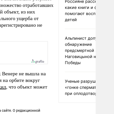
Россияне рассказали,
множество отработавших
какие книги и фильмы
й объект, из них
помогают воспитывать
ального ущерба от
детей
арегистрировано не
Альпинист допустил
обнаружение
предсмертной записки
Наговицыной на пике
Победы
к Венере не вышла на
я на орбите вокруг
Ученые разрушили миф
жил
, что объект может
«гонке сперматозоидов
при оплодотворении
 сайте. О редакционной