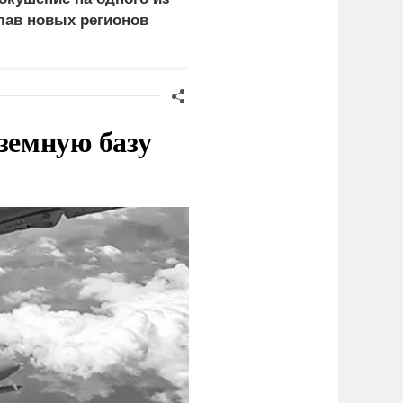
лав новых регионов
использовавшихся для
доставки грузов ВСУ
судна
земную базу