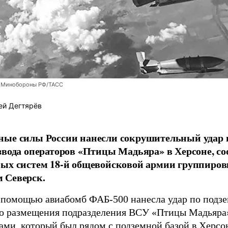
 Минобороны РФ/ТАСС
ей Дегтярёв
ные силы России нанесли сокрушительный удар 
звода операторов «Птицы Мадьяра» в Херсоне, с
ых систем 18-й общевойсковой армии группиров
 Северск.
 помощью авиабомб ФАБ-500 нанесла удар по подз
о размещения подразделения ВСУ «Птицы Мадьяра»
ами, который был рядом с подземной базой в Херсо