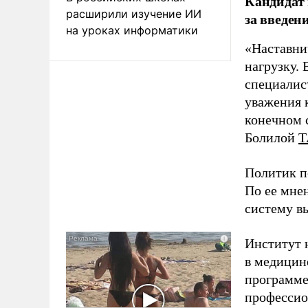
Кандидат 
расширили изучение ИИ
за введен
на уроках информатики
«Наставни
нагрузку. 
специалис
уважения к
конечном с
Болилой
Т
Политик п
По ее мне
систему в
Институт 
в медицине
программе
профессио