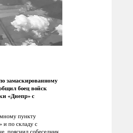
по замаскированному
ообщил боец войск
ки «Днепр» с
емному пункту
 и по складу с
не, пояснил собеседник