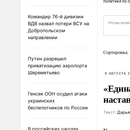
политике по 
Командир 76-й дивизии
ВДВ назвал потери ВСУ на
Добропольском
направлении
Сортировка:
Путин разрешил
приватизацию аэропорта
Шереметьево
6 АВГУСТА 2
«Един
Генсек ООН осудил атаки
наста
украинских
беспилотников по России
Tекст:
Дарья
В российских школах