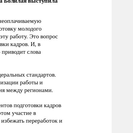
ла Болилая выступила
 неоплачиваемую
готовку молодого
ту работу. Это вопрос
ки кадров. И, в
– приводит слова
еральных стандартов.
низации работы и
ия между регионами.
ентов подготовки кадров
этом участие в
избежать переработок и