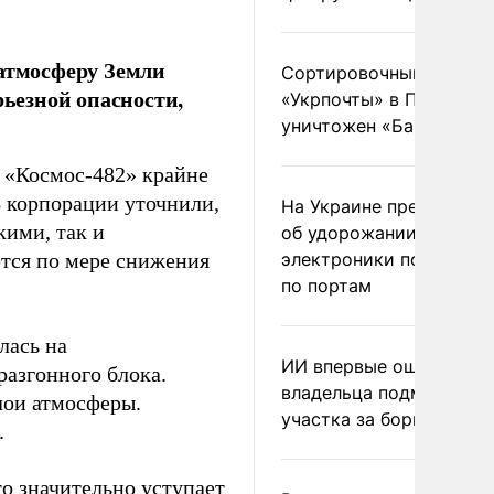
 атмосферу Земли
Сортировочный пункт
рьезной опасности,
«Укрпочты» в Павлогра
уничтожен «Бандероль
 «Космос-482» крайне
В корпорации уточнили,
На Украине предупреди
кими, так и
об удорожании китайс
тся по мере снижения
электроники после уда
по портам
лась на
ИИ впервые оштрафова
разгонного блока.
владельца подмосковн
лои атмосферы.
участка за борщевик
.
то значительно уступает