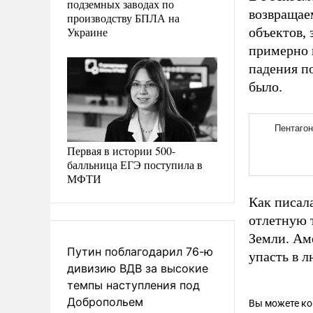
подземных заводах по
возвращае
производству БПЛА на
Украине
объектов, 
примерно 
падения п
было.
Первая в истории 500-
балльница ЕГЭ поступила в
МФТИ
Как писал
отлетную т
Земли. Ам
Путин поблагодарил 76-ю
упасть в л
дивизию ВДВ за высокие
темпы наступления под
Добропольем
Вы можете к