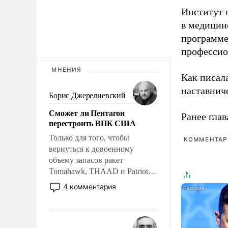
Институт 
в медицине
программе
профессио
МНЕНИЯ
Как писал
наставнич
Борис Джерелиевский
Сможет ли Пентагон
Ранее глав
перестроить ВПК США
Только для того, чтобы
КОММЕНТАРИ
вернуться к довоенному
объему запасов ракет
Tomahawk, THAAD и Patriot
США потребуется более трех
4 комментария
лет. Даже небольшая война с
Ираном опустошила
американские арсеналы.
Сложившаяся ситуация