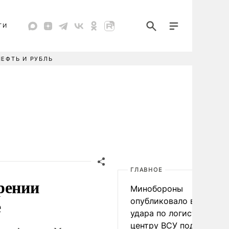
ТИ
НЕФТЬ И РУБЛЬ
ГЛАВНОЕ
рении
Минобороны
е
опубликовало видео
удара по логистическо
центру ВСУ под Киевом