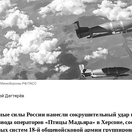
 Минобороны РФ/ТАСС
ей Дегтярёв
ные силы России нанесли сокрушительный удар 
звода операторов «Птицы Мадьяра» в Херсоне, с
ых систем 18-й общевойсковой армии группиров