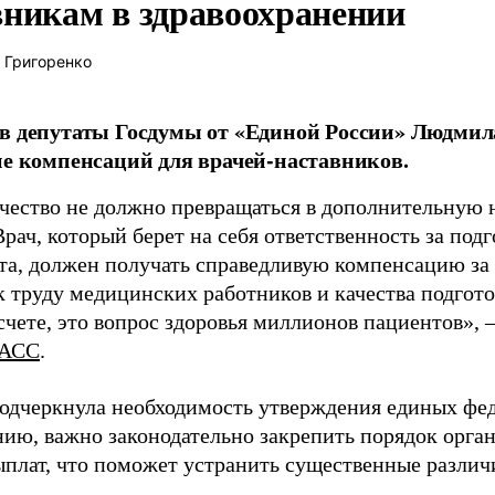
вникам в здравоохранении
 Григоренко
в депутаты Госдумы от «Единой России» Людми
ие компенсаций для врачей-наставников.
чество не должно превращаться в дополнительную
Врач, который берет на себя ответственность за под
та, должен получать справедливую компенсацию за э
 труду медицинских работников и качества подготов
чете, это вопрос здоровья миллионов пациентов», 
АСС
.
одчеркнула необходимость утверждения единых фед
нию, важно законодательно закрепить порядок орга
ыплат, что поможет устранить существенные различ