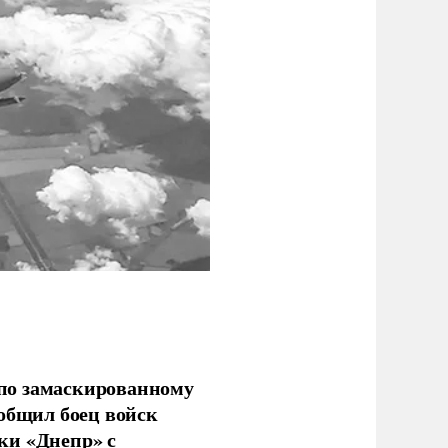
по замаскированному
ообщил боец войск
ки «Днепр» с