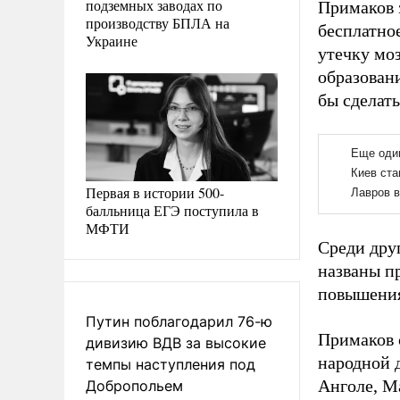
подземных заводах по
Примаков з
производству БПЛА на
бесплатное
Украине
утечку моз
образован
бы сделать
Первая в истории 500-
балльница ЕГЭ поступила в
МФТИ
Среди дру
названы п
повышения
Путин поблагодарил 76-ю
Примаков 
дивизию ВДВ за высокие
народной д
темпы наступления под
Анголе, Ма
Добропольем