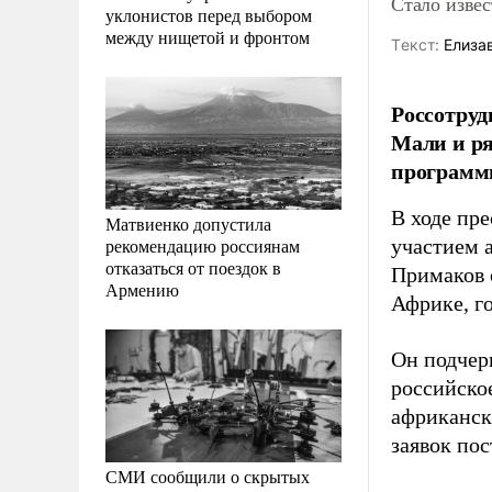
Стало извес
уклонистов перед выбором
между нищетой и фронтом
Tекст:
Елиза
Россотруд
Мали и ря
программ
В ходе пр
Матвиенко допустила
рекомендацию россиянам
участием 
отказаться от поездок в
Примаков 
Армению
Африке, г
Он подчер
российское
африкански
заявок по
СМИ сообщили о скрытых