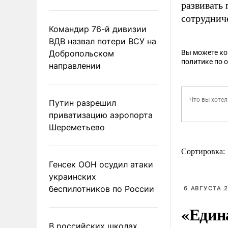
развивать 
сотруднич
Командир 76-й дивизии
ВДВ назвал потери ВСУ на
Добропольском
Вы можете к
политике по 
направлении
Путин разрешил
приватизацию аэропорта
Шереметьево
Сортировка:
Генсек ООН осудил атаки
украинских
беспилотников по России
6 АВГУСТА 2
«Един
В российских школах