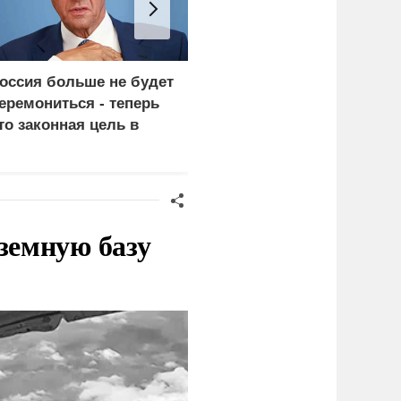
оссия больше не будет
«Генерал-провал»: кака
еремониться - теперь
правда выяснилась про
то законная цель в
Драпатого
ермании
земную базу