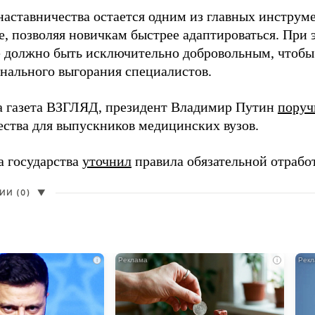
наставничества остается одним из главных инструм
, позволяя новичкам быстрее адаптироваться. При 
 должно быть исключительно добровольным, чтобы 
нального выгорания специалистов.
а газета ВЗГЛЯД, президент Владимир Путин
поруч
ества для выпускников медицинских вузов.
а государства
уточнил
правила обязательной отрабо
И (0)
▼
i
i