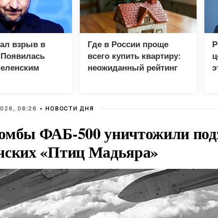
зал взрыв в
Где в России проще
Р
 Появилась
всего купить квартиру:
ц
Зеленским
неожиданный рейтинг
э
Г
026, 08:26 •
НОВОСТИ ДНЯ
омбы ФАБ-500 уничтожили под
нских «Птиц Мадьяра»