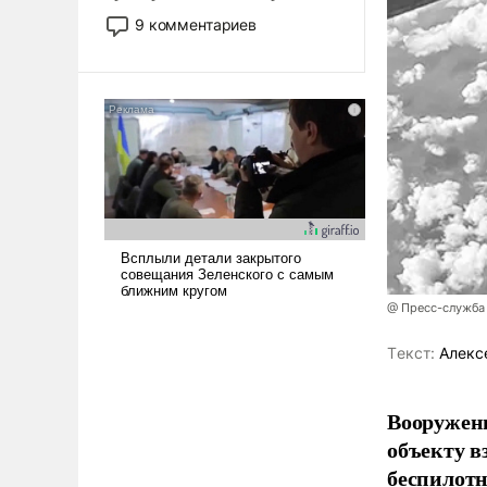
двигаемся по пути
9 комментариев
революционных изменений.
То, что несколько лет назад
было образом для
псевдонаучной фантастики,
стало всерьез обсуждаемой
идеей.
@ Пресс-служба
Tекст:
Алекс
Вооружен
объекту в
беспилотн