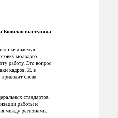
ла Болилая выступила
 неоплачиваемую
готовку молодого
ту работу. Это вопрос
ки кадров. И, в
– приводит слова
еральных стандартов.
низации работы и
ия между регионами.