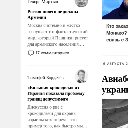
Геворг Мирзаян
означает многолетний период
Россия ничего не должна
уязвимости США, например,
Армении
перед Китаем.
Москва системно и жестко
Кто зака
разрушает тот фантастический
Монако?
мир, который Пашинян рисует
связь с 
для армянского населения.
Мир, где политические
17 комментариев
прожекты будут безусловно
оплачиваться за счет
6 АВГУСТА 2
российских
Авиаб
налогоплательщиков и где
Тимофей Бордачёв
Еревану за свои поступки не
украи
«Большая крокодила» из
нужно отвечать.
Израиля показала проблему
границ допустимого
Дискуссия о рве с
крокодилами для охраны
израильских тюрем – это
пример того, как быстро мы