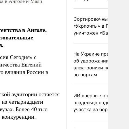
ва в Анголе и Мали
Сортировочный пункт
«Укрпочты» в Павлогра
ентства в Анголе,
уничтожен «Бандероль
азовательные
в.
На Украине предупреди
сия Сегодня» с
об удорожании китайс
ничества Евгений
электроники после уда
о влияния России в
по портам
ской аудитории остается
ИИ впервые оштрафова
в из четырнадцати
владельца подмосковн
узах. Более 40 тыс.
участка за борщевик
й конкуренции.