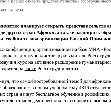
тно о планах открыть представительства Россотрудничест
вета Шишкова
ничество планирует открыть представительств аг
де других стран Африки, а также расширять обр
ы, сообщил глава организации Евгений Примако
есс-конференции, организованной на базе МИА «Рос
африканских журналистов, руководитель Россотруд
озвучил курс на активное расширение гуманитарног
оворится на
сайте
Россотрудничества.
кнул, что самой востребованной темой для африкан
 образование: в новом учебном году 4816 студенто
х стран начнут бесплатное обучение в российских в
ступило от молодежи региона, что говорит о высоко