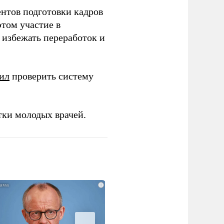
ентов подготовки кадров
этом участие в
избежать переработок и
ил
проверить систему
тки молодых врачей.
i