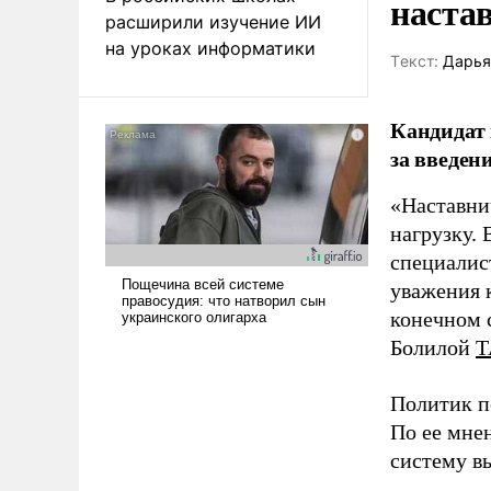
наста
расширили изучение ИИ
на уроках информатики
Tекст:
Дарья
Кандидат 
за введен
«Наставни
нагрузку. 
специалис
уважения к
конечном с
Болилой
Т
Политик п
По ее мне
систему в