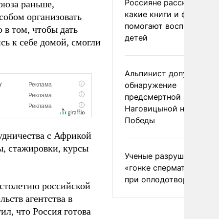
Россияне рассказали,
Союза раньше,
какие книги и фильмы
особом организовать
помогают воспитывать
 в том, чтобы дать
детей
ь к себе домой, смогли
Альпинист допустил
обнаружение
предсмертной записки
Наговицыной на пике
Победы
удничества с Африкой
ы, стажировки, курсы
Ученые разрушили миф
«гонке сперматозоидов
при оплодотворении
 столетию российской
льств агентства в
ил, что Россия готова