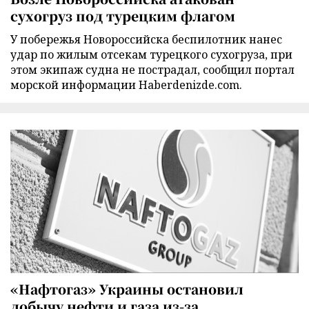
сухогруз под турецким флагом
У побережья Новороссийска беспилотник нанес
удар по жилым отсекам турецкого сухогруза, при
этом экипаж судна не пострадал, сообщил портал
морской информации Haberdenizde.com.
«Нафтогаз» Украины остановил
добычу нефти и газа из-за