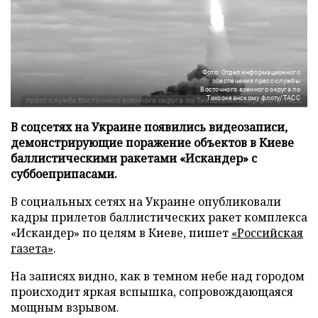
Фото: Отдел информационного
обеспечения пресс-службы
Восточного военного округа по
Тихоокеанскому флоту/ТАСС
В соцсетях на Украине появились видеозаписи,
демонстрирующие поражение объектов в Киеве
баллистическими ракетами «Искандер» с
суббоеприпасами.
В социальных сетях на Украине опубликовали
кадры прилетов баллистических ракет комплекса
«Искандер» по целям в Киеве, пишет
«Российская
газета»
.
На записях видно, как в темном небе над городом
происходит яркая вспышка, сопровождающаяся
мощным взрывом.