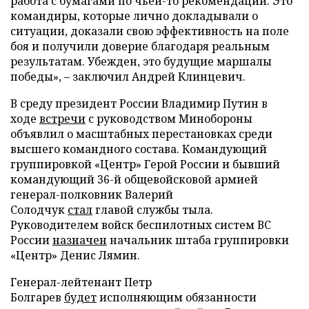
работа с бумагами по чьей-то рекомендации. Это
командиры, которые лично докладывали о
ситуации, доказали свою эффективность на поле
боя и получили доверие благодаря реальным
результатам. Убежден, это будущие маршалы
победы», – заключил Андрей Клинцевич.
В среду президент России Владимир Путин в
ходе
встречи
с руководством Минобороны
объявлил о масштабных перестановках среди
высшего командного состава. Командующий
группировкой «Центр» Герой России и бывший
командующий 36-й общевойсковой армией
генерал-полковник Валерий
Солодчук
стал
главой службы тыла.
Руководителем войск беспилотных систем ВС
России
назначен
начальник штаба группировки
«Центр» Денис Лямин.
Генерал-лейтенант Петр
Болгарев
будет
исполняющим обязанности