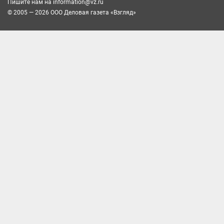
Пишите нам на
information@vz.ru
© 2005 — 2026 ООО Деловая газета «Взгляд»