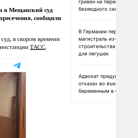
гривен на переименова
и в Мещанский суд
безлюдного села
 пресечения, сообщили
В Германии перекрыли
суд, в скором времени
магистраль из-за
строительства тоннеле
в инстанции
ТАСС
.
для лягушек
Адвокат предупредил о
отказах во въезде
беременным в США