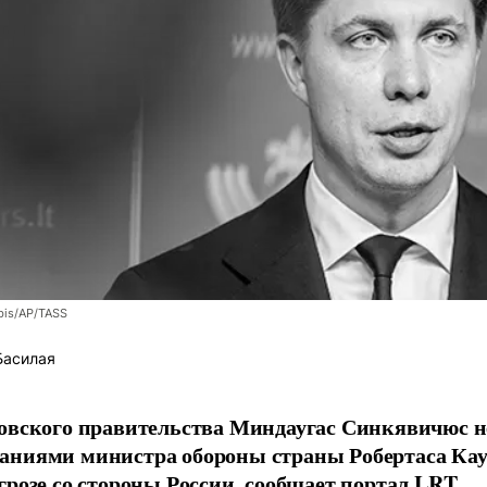
bis/AP/TASS
Басилая
овского правительства Миндаугас Синкявичюс не
аниями министра обороны страны Робертаса Кау
грозе со стороны России, сообщает портал LRT.