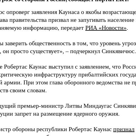
с опроверг заявления Каунаса о якобы возрастающе
ава правительства призвал не запугивать население
аняемую информацию, передает
РИА «Новости»
.
ы заверить общественность в том, что уровень угро
, он просто существует», – подчеркнул Синкявичюс.
е Робертас Каунас выступил с заявлением, что Росс
 критическую инфраструктуру прибалтийских госуда
й армии. При этом глава оборонного ведомства не 
ств своим словам.
дущий премьер-министр Литвы Миндаугас Синкяв
туции запрет на размещение ядерного оружия.
истр обороны республики Робертас Каунас
признал