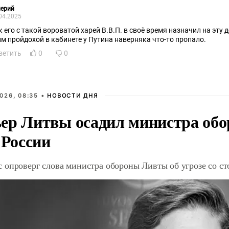
лерий
04.2025
к его с такой вороватой харей В.В.П. в своё время назначил на эту
им пройдохой в кабинете у Путина наверняка что-то пропало.
ветить
0
0
026, 08:35 •
НОВОСТИ ДНЯ
ер Литвы осадил министра обо
 России
 опроверг слова министра обороны Ливты об угрозе со с