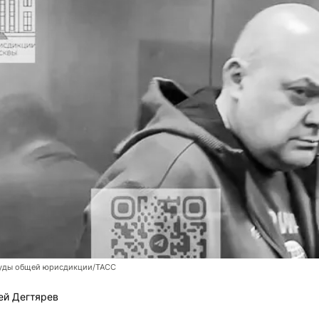
уды общей юрисдикции/ТАСС
ей Дегтярев