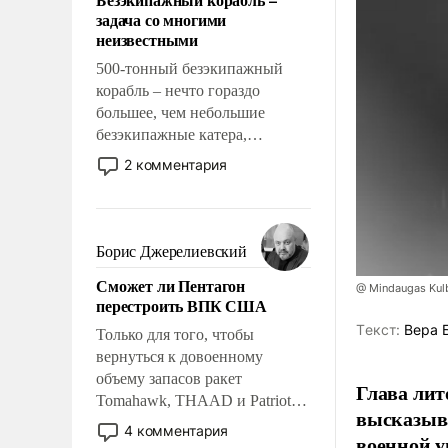
слабым, идти вперед и
задача со многими
адаптироваться.
неизвестными
500-тонный безэкипажный
корабль – нечто гораздо
большее, чем небольшие
безэкипажные катера,
применение которых уже
2 комментария
стало обыденностью. Задача по
созданию такого корабля очень
сложна и амбициозна. Однако
и ее реализация радикально
Борис Джерелиевский
поднимет наши боевые
Сможет ли Пентагон
возможности.
@ Mindaugas Kul
перестроить ВПК США
Tекст:
Вера 
Только для того, чтобы
вернуться к довоенному
объему запасов ракет
Глава лит
Tomahawk, THAAD и Patriot
высказыв
США потребуется более трех
4 комментария
военной у
лет. Даже небольшая война с