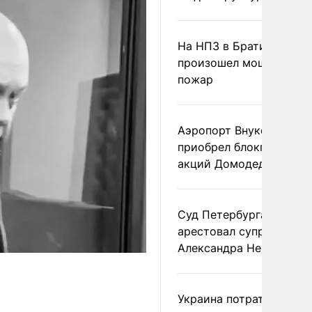
На НПЗ в Братиславе
произошел мощный
пожар
Аэропорт Внуково
приобрел блокпакет
акций Домодедово
Суд Петербурга заочно
арестовал супругу
Александра Невзорова
Украина потратила 1 мл