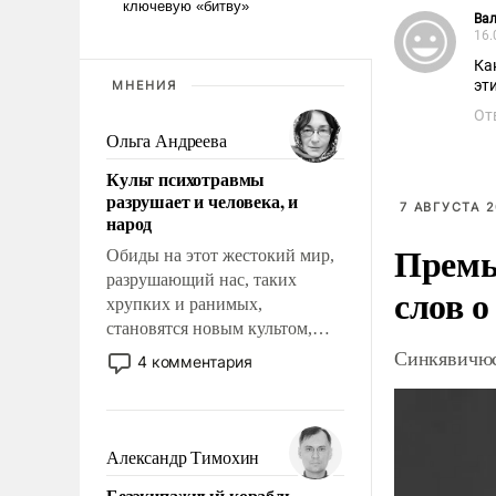
Ва
16.
Ка
эт
МНЕНИЯ
От
Ольга Андреева
Культ психотравмы
разрушает и человека, и
7 АВГУСТА 2
народ
Премь
Обиды на этот жестокий мир,
разрушающий нас, таких
слов о
хрупких и ранимых,
становятся новым культом,
постепенно вытесняя и
Синкявичюс
4 комментария
отменяя традиционное
требование к человеку – быть
мужественным и твердым под
ударами судьбы, брать на себя
Александр Тимохин
ответственность, помогать
Безэкипажный корабль –