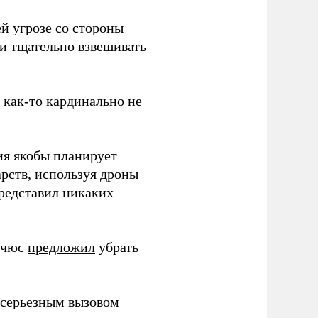
й угрозе со стороны
 и тщательно взвешивать
з как-то кардинально не
ия якобы планирует
рств, используя дроны
представил никаких
ичюс
предложил
убрать
серьезным вызовом