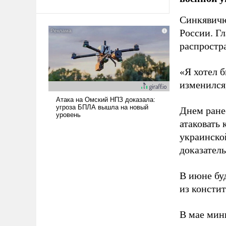
Ираном опустошила
Синкявичю
американские арсеналы.
Сложившаяся ситуация
России. Гл
означает многолетний период
распростр
уязвимости США, например,
перед Китаем.
«Я хотел б
изменился
Днем ране
атаковать
украинско
доказатель
В июне бу
из консти
В мае мин