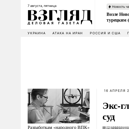
7 августа, пятница
Новость ч
Возле Ново
турецким 
УКРАИНА
АТАКА НА ИРАН
РОССИЯ И США
16 АПРЕЛЯ 2
Экс-г
суд
Разработкам «народного ВПК»