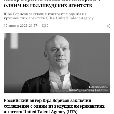
одним из голливудских агентств
Юра Борисов заключил контракт с одним из
крупнейших агентств США United Talent Agency
10 апреля 2025, 21:57
0
Фото: Shatokhina
Natalia/news.ru/Global Look Press
Российский актер Юра Борисов заключил
соглашение с одним из ведущих американских
агентств United Talent Agency (UTA).