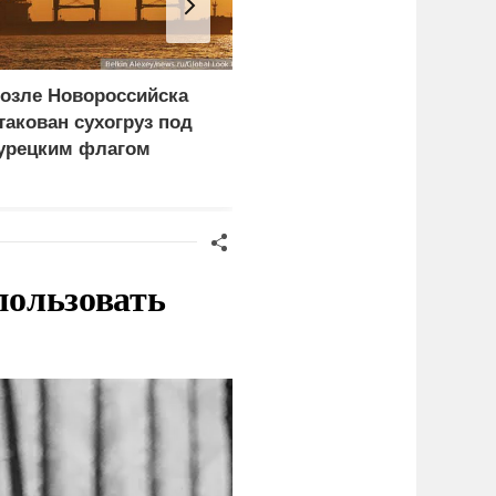
озле Новороссийска
Разработкам «народног
такован сухогруз под
ВПК» ускорят путь в
урецким флагом
войска
пользовать