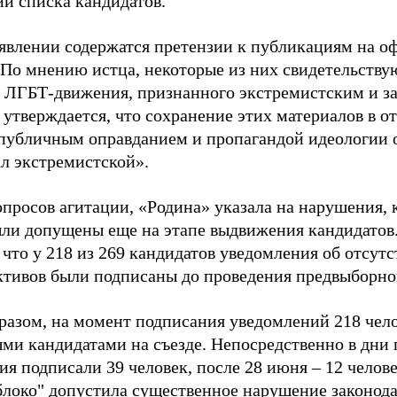
ии списка кандидатов.
аявлении содержатся претензии к публикациям на о
 По мнению истца, некоторые из них свидетельству
 ЛГБТ-движения, признанного экстремистским и з
 утверждается, что сохранение этих материалов в о
«публичным оправданием и пропагандой идеологии 
ал экстремистской».
просов агитации, «Родина» указала на нарушения, 
ыли допущены еще на этапе выдвижения кандидатов. 
 что у 218 из 269 кандидатов уведомления об отсу
активов были подписаны до проведения предвыборног
разом, на момент подписания уведомлений 218 чело
ми кандидатами на съезде. Непосредственно в дни 
я подписали 39 человек, после 28 июня – 12 челов
блоко" допустила существенное нарушение законода