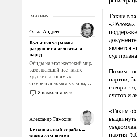
регистрац
Также в з
МНЕНИЯ
«Яблока».
поддержке
Ольга Андреева
документе
Культ психотравмы
является 
разрушает и человека, и
народ
суд призн
Обиды на этот жестокий мир,
разрушающий нас, таких
Помимо во
хрупких и ранимых,
партии, б
становятся новым культом,
говорится,
постепенно вытесняя и
8 комментариев
счетов и 
отменяя традиционное
требование к человеку – быть
«Таким об
мужественным и твердым под
ударами судьбы, брать на себя
выдвинуты
Александр Тимохин
ответственность, помогать
уведомлени
Безэкипажный корабль –
слабым, идти вперед и
партия "Я
задача со многими