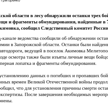
 Григоренко
ской области в лесу обнаружили останки трех б
щи и фрагменты обмундирования, найденные в 70
кимовка, сообщил Следственный комитет России
m
-канале ведомства сообщили об обнаружении остан
рмии в Запорожской области. Останки были найдены
 автодороги, ведущей в поселок Акимовка Мелитопо
 ходе осмотра также были изъяты личные вещи бойц
аперная лопатка и фрагменты обмундирования.
 установлению данных о погибших и пропавших бой
нных времен Великой Отечественной войны продол
ообщил, что для установления причины смерти оста
экспертизы. После завершения необходимых меропр
онены.