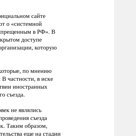
фициальном сайте
ют о «системной
апрещенным в РФ». В
ткрытом доступе
организации, которую
которые, по мнению
В частности, в иске
тствии иностранных
о съезда.
век не являлись
проведения съезда
ек. Таким образом,
тельства еще на стадии