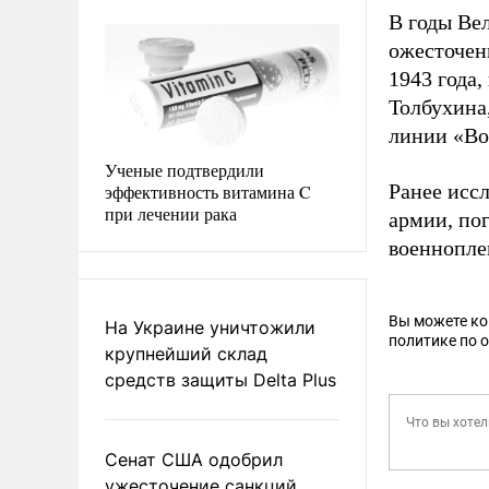
В годы Ве
ожесточен
1943 года
Толбухина
линии «Во
Ученые подтвердили
Ранее исс
эффективность витамина C
при лечении рака
армии, по
военнопле
Вы можете к
На Украине уничтожили
политике по 
крупнейший склад
средств защиты Delta Plus
Сенат США одобрил
ужесточение санкций