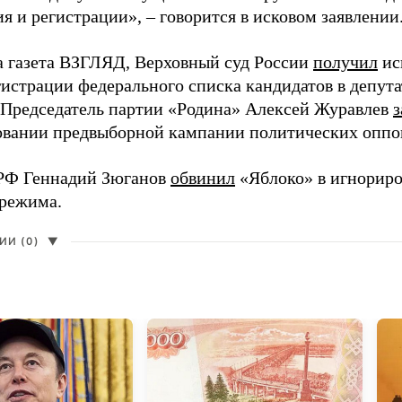
 и регистрации», – говорится в исковом заявлении
а газета ВЗГЛЯД, Верховный суд России
получил
ис
гистрации федерального списка кандидатов в депут
 Председатель партии «Родина» Алексей Журавлев
з
вании предвыборной кампании политических оппо
РФ Геннадий Зюганов
обвинил
«Яблоко» в игнорир
 режима.
И (0)
▼