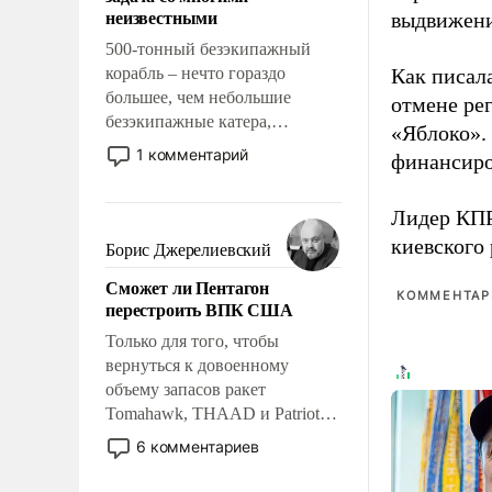
адаптироваться.
неизвестными
выдвижения
500-тонный безэкипажный
корабль – нечто гораздо
Как писал
большее, чем небольшие
отмене ре
безэкипажные катера,
«Яблоко».
применение которых уже
1 комментарий
финансиро
стало обыденностью. Задача по
созданию такого корабля очень
Лидер КП
сложна и амбициозна. Однако
и ее реализация радикально
киевского
Борис Джерелиевский
поднимет наши боевые
Сможет ли Пентагон
возможности.
КОММЕНТАРИ
перестроить ВПК США
Только для того, чтобы
вернуться к довоенному
объему запасов ракет
Tomahawk, THAAD и Patriot
США потребуется более трех
6 комментариев
лет. Даже небольшая война с
Ираном опустошила