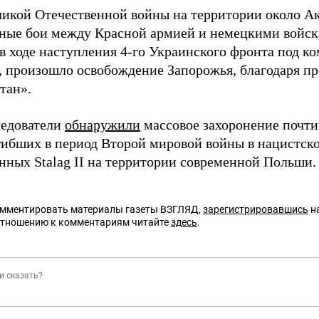
ликой Отечественной войны на территории около А
ные бои между Красной армией и немецкими войска
, в ходе наступления 4-го Украинского фронта под 
, произошло освобождение Запорожья, благодаря п
тан».
ледователи
обнаружили
массовое захоронение почти
гибших в период Второй мировой войны в нацистско
нных Stalag II на территории современной Польши.
омментировать материалы газеты ВЗГЛЯД,
зарегистрировавшись
на
отношению к комментариям читайте
здесь
.