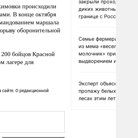
закрыли проходы для
кимовки происходили
диких животных на
ми. В конце октября
границе с Россией
командованием маршала
рорыву оборонительной
Семье фермера Уолкер
из мема «веселый
 200 бойцов Красной
молочник» пригрозили
выдворением из Росси
м лагере для
Эксперт объяснил
пропажу белых грибов 
 сайте. О редакционной
лесах этим летом