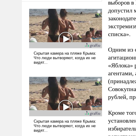
выборов в
допустил 
законодат
экстремиз
списка».
Одним из 
агитацион
«Яблока» 
агентами,
(принадле
Совокупная
рублей, пр
Кроме тог
установле
избиратель