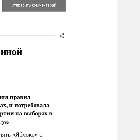
онной
ния правил
ах, и потребовала
ртии на выборах в
уд.
нять «Яблоко» с