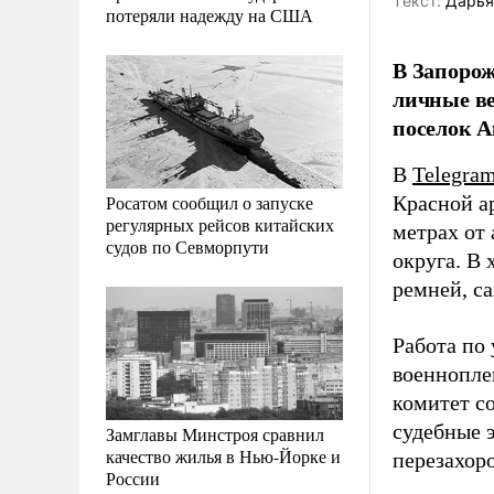
Tекст:
Дарья
потеряли надежду на США
В Запорож
личные ве
поселок А
В
Telegra
Росатом сообщил о запуске
Красной а
регулярных рейсов китайских
метрах от
судов по Севморпути
округа. В
ремней, с
Работа по
военнопле
комитет с
судебные 
Замглавы Минстроя сравнил
качество жилья в Нью-Йорке и
перезахор
России