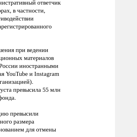
инистративный ответчик
ах, в частности,
тиводействии
зарегистрированного
шения при ведении
ационных материалов
в России иностранными
я YouTube и Instagram
ганизацией).
густа превысила 55 млн
фонда.
ацию превысили
ного размера
основанием для отмены