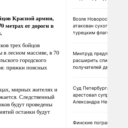
ойцов Красной армии,
Возле Новороссийска
 метрах от дороги в
атакован сухогруз под
.
турецким флагом
ков трех бойцов
 в лесном массиве, в 70
Минтруд предложил
льского городского
расширить список
ов: пряжки поясных
получателей двух пенс
Суд Петербурга заочно
цах, мирных жителях и
арестовал супругу
жается. Следственный
Александра Невзорова
нков будут проведены
иятий останки будут
Финские пограничники