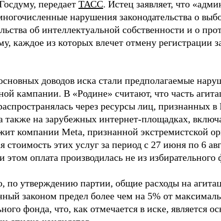
 Госдуму, передает
ТАСС
. Истец заявляет, что «адм
многочисленные нарушения законодательства о выбор
ельства об интеллектуальной собственности и о про
му, каждое из которых влечет отмену регистрации 
основных доводов иска стали предполагаемые нару
ной кампании. В «Родине» считают, что часть агит
распространялась через ресурсы лиц, признанных 
 а также на зарубежных интернет-площадках, включа
жит компании Meta, признанной экстремистской ор
 стоимость этих услуг за период с 27 июня по 6 ав
и этом оплата производилась не из избирательного 
о, по утверждению партии, общие расходы на агит
нный законом предел более чем на 5% от максималь
ного фонда, что, как отмечается в иске, является 