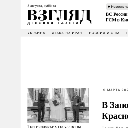
8 августа, суббота
Новость ч
ВС России
ГСМ в Ки
УКРАИНА
АТАКА НА ИРАН
РОССИЯ И США
9 МАРТА 202
В Зап
Красн
Три исламских государства