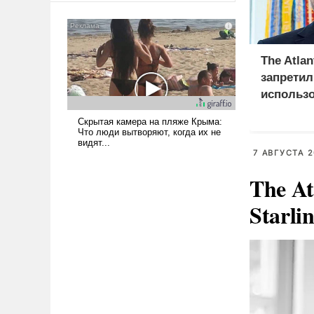
американские арсеналы.
Сложившаяся ситуация
означает многолетний период
уязвимости США, например,
The Atlan
перед Китаем.
запретил
использо
для удар
7 АВГУСТА 2
The At
Starli