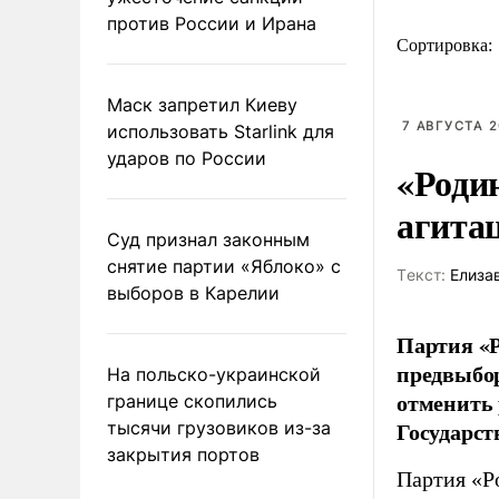
против России и Ирана
Сортировка:
Маск запретил Киеву
7 АВГУСТА 2
использовать Starlink для
ударов по России
«Роди
агита
Суд признал законным
снятие партии «Яблоко» с
Tекст:
Елиза
выборов в Карелии
Партия «Р
предвыбор
На польско-украинской
отменить 
границе скопились
Государст
тысячи грузовиков из-за
закрытия портов
Партия «Р