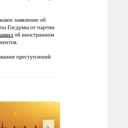
.
ковое заявление об
аты Госдумы от партии
аявил
об иностранном
нентов.
овании преступлений