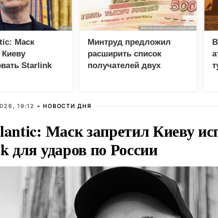
tic: Маск
Минтруд предложил
В
 Киеву
расширить список
а
вать Starlink
получателей двух
т
ов по России
пенсий
026, 19:12 •
НОВОСТИ ДНЯ
lantic: Маск запретил Киеву ис
nk для ударов по России