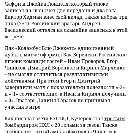
Чаффи и Джейка Гюнцеля, который также
записал на свой счет две передачи и два гола.
Виктор Хедман внес свой вклад, также набрав три
очка (2+1). Российский вратарь Андрей
Василевский остался на скамейке запасных в этой
встрече.
Для «Коламбус Блю Джекетс» единственный
дубль в матче оформил Зак Веренски. Российские
игроки команды гостей – Иван Проворов, Егор
Чинахов, Дмитрий Воронков и Кирилл Марченко
– не смогли отличиться результативными
действиями. При этом Егор и Дмитрий
завершили матч с показателями полезности «-2»
и «-1» соответственно, а Иван и Кирилл получили
«-3». Вратарь Даниил Тарасов не принимал
участия в игре.
Как писала газета ВЗГЛЯД, Кучеров стал
третьим
бомбардиром НХЛ с 20 голами за сезон. Также
сообщалось, что «Тампа»
обыграла
«Чикаго» в