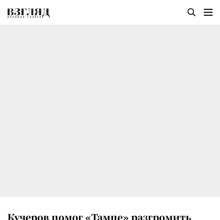
Кучеров помог «Тампе» разгромить