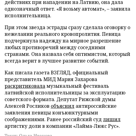
действиях при нападении на Латвию, она дала
однозначный ответ. «Я возьму автомат», – заявила
исполнительница.
При этом звезда эстрады сразу сделала оговорку о
нежелании реального кровопролития. Певица
подчеркнула надежду на мирное разрешение
любых противоречий между соседними
странами. Она назвала себя оптимистом, который
всегда верит в лучшее развитие событий.
Как писала газета ВЗГЛЯД, официальный
представитель МИД Мария Захарова
раскритиковала
музыкальный фестиваль
латвийской исполнительницы за эксплуатацию
советского формата. Депутат Рижской думы
Алексей Росликов
объяснил
антироссийские
заявления певицы конъюнктурными
соображениями. Ранее российский суд
лишил
артистку доли в компании «Лайма-Люкс Рус».
Текст: Ольга Иванова