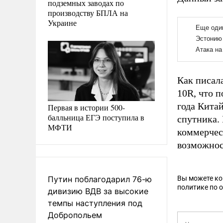
подземных заводах по
производству БПЛА на
Украине
Как писал
10R, что п
года Кита
Первая в истории 500-
балльница ЕГЭ поступила в
спутника.
МФТИ
коммерчес
возможнос
Путин поблагодарил 76-ю
Вы можете к
политике по 
дивизию ВДВ за высокие
темпы наступления под
Добропольем