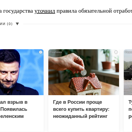
а государства
уточнил
правила обязательной отрабо
И (0)
▼
i
i
зал взрыв в
Где в России проще
Т
 Появилась
всего купить квартиру:
п
Зеленским
неожиданный рейтинг
р