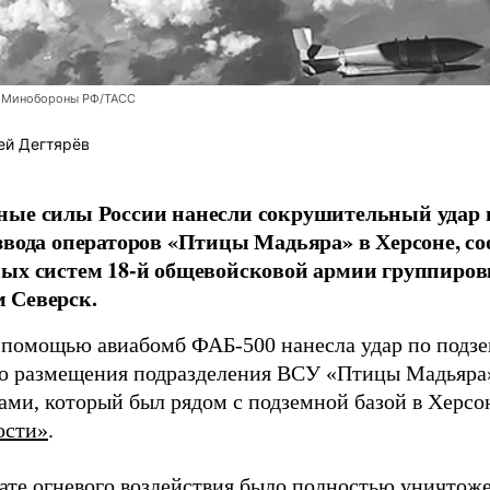
 Минобороны РФ/ТАСС
ей Дегтярёв
ные силы России нанесли сокрушительный удар 
звода операторов «Птицы Мадьяра» в Херсоне, с
ых систем 18-й общевойсковой армии группиров
 Северск.
 помощью авиабомб ФАБ-500 нанесла удар по подз
о размещения подразделения ВСУ «Птицы Мадьяра»
ами, который был рядом с подземной базой в Херсо
ости»
.
тате огневого воздействия было полностью уничтоже