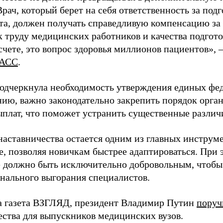
Врач, который берет на себя ответственность за под
та, должен получать справедливую компенсацию за э
 труду медицинских работников и качества подготов
чете, это вопрос здоровья миллионов пациентов», 
АСС
.
одчеркнула необходимость утверждения единых фед
нию, важно законодательно закрепить порядок орга
ыплат, что поможет устранить существенные различ
наставничества остается одним из главных инструм
, позволяя новичкам быстрее адаптироваться. При 
 должно быть исключительно добровольным, чтобы 
нального выгорания специалистов.
а газета ВЗГЛЯД, президент Владимир Путин
поруч
ества для выпускников медицинских вузов.