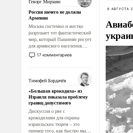
Геворг Мирзаян
означает многолетний период
6 АВГУСТА 2
Россия ничего не должна
уязвимости США, например,
Армении
перед Китаем.
Авиаб
Москва системно и жестко
украи
разрушает тот фантастический
мир, который Пашинян рисует
для армянского населения.
Мир, где политические
17 комментариев
прожекты будут безусловно
оплачиваться за счет
российских
налогоплательщиков и где
Тимофей Бордачёв
Еревану за свои поступки не
«Большая крокодила» из
нужно отвечать.
Израиля показала проблему
границ допустимого
Дискуссия о рве с
крокодилами для охраны
израильских тюрем – это
пример того, как быстро мы