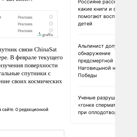
Россияне рассказали,
какие книги и фильмы
помогают воспитывать
детей
Альпинист допустил
путник связи ChinaSat
обнаружение
ере. В феврале текущего
предсмертной записки
изучения поверхности
Наговицыной на пике
альные спутники с
Победы
ение своих космических
Ученые разрушили миф
«гонке сперматозоидов
 сайте. О редакционной
при оплодотворении