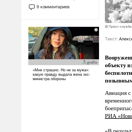
двигаемся по пути
9 комментариев
революционных изменений.
То, что несколько лет назад
было образом для
@ Пресс-служба
псевдонаучной фантастики,
стало всерьез обсуждаемой
Tекст:
Алекс
идеей.
Вооружен
объекту в
беспилотн
позывным
Авиация с
временног
боеприпас
РИА «Нов
«В резуль