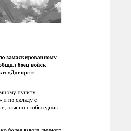
по замаскированному
ообщил боец войск
ки «Днепр» с
емному пункту
 и по складу с
не, пояснил собеседник
но более взвода личного