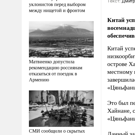
Tекст:
Дмитр
уклонистов перед выбором
между нищетой и фронтом
Китай усп
восемнадц
обеспечив
Китай усп
низкоорби
Матвиенко допустила
острове Х
рекомендацию россиянам
местному 
отказаться от поездок в
Армению
завершила
«Цяньфань
Это был п
Хайнане, 
«Цяньфань
СМИ сообщили о скрытых
Данный за