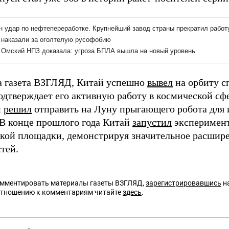
а газета ВЗГЛЯД, Китай успешно
вывел
на орбиту с
одтверждает его активную работу в космической сф
й
решил
отправить на Луну прыгающего робота для 
 В конце прошлого года Китай
запустил
эксперимент
кой площадки, демонстрируя значительное расшир
тей.
омментировать материалы газеты ВЗГЛЯД,
зарегистрировавшись
на
отношению к комментариям читайте
здесь
.