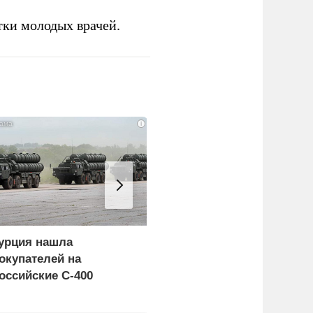
тки молодых врачей.
i
урция нашла
Россия больше не буде
окупателей на
церемониться - теперь
оссийские C-400
это законная цель в
Германии