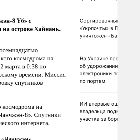
жэн-8 Y6» с
Сортировочный пункт
 на острове Хайнань,
«Укрпочты» в Павлогра
уничтожен «Бандероль
восемнадцатью
кого космодрома на
На Украине предупреди
12 марта в 0:38 по
об удорожании китайс
электроники после уда
овскому времени. Миссия
по портам
ровку спутников
ИИ впервые оштрафова
о космодрома на
владельца подмосковн
«Чанчжэн-8». Спутники
участка за борщевик
еского интернета.
и «Чанчжэн».