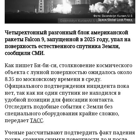
Фото: Gwendolyn Kurzen/U.S
Space/Global Look Press
Четырехтонный разгонный блок американской
ракеты Falcon 9, запущенной в 2025 году, упал на
поверхность естественного спутника Земли,
сообщили СМИ.
Как пишет Би-би-си, столкновение космического
объекта с лунной поверхностью ожидалось около
8.35 по московскому времени в среду.
Официального подтверждения инцидента пока
нет, так как ни один спутник не находился в
удобной позиции для фиксации контакта.
Отследить подобные события с Земли без
специального оборудования крайне сложно,
передает
ТАСС
.
Ученые рассчитывают подтвердить факт падения
позже, сравнив снимки поверхности до и после