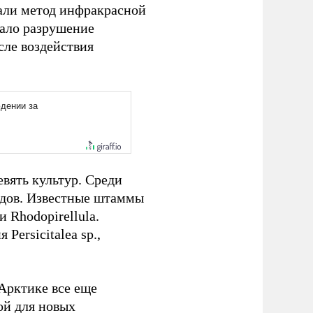
али метод инфракрасной
зало разрушение
сле воздействия
вять культур. Среди
идов. Известные штаммы
 Rhodopirellula.
Persicitalea sp.,
Арктике все еще
ой для новых