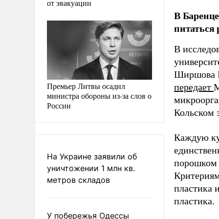
от эвакуации
В Баренце
питаться 
В исследо
университ
Ширшова Р
Премьер Литвы осадил
передает
М
министра обороны из-за слов о
микроорга
России
Кольском 
Каждую ку
единствен
На Украине заявили об
порошком 
уничтожении 1 млн кв.
Критериям
метров складов
пластика и
пластика.
У побережья Одессы