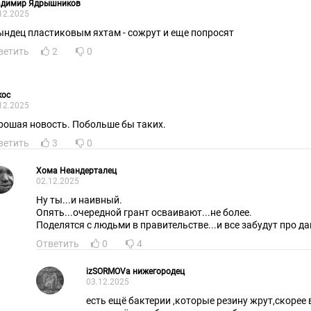
адимир Ядрышников
12.2025
ындец пластиковым яхтам - сожрут и еще попросят
ветить
2
0
кос
12.2025
рошая новость. Побольше бы таких.
ветить
3
0
Хома Неандерталец
02.12.2025
Ну ты...и наивный.
Опять...очередной грант осваивают...не более.
Поделятся с людьми в правительстве...и все забудут про да
Ответить
0
4
izSORMOVa нижегородец
03.12.2025
есть ещё бактерии ,которые резину жрут,скорее 