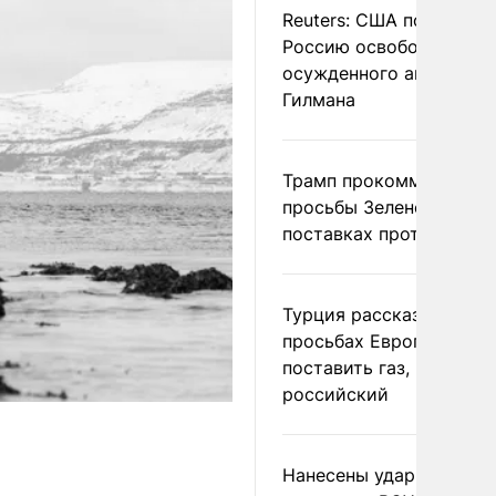
Reuters: США попросил
Россию освободить
осужденного американ
Гилмана
Трамп прокомментиров
просьбы Зеленского о
поставках противораке
Турция рассказала о
просьбах Европы
поставить газ, но не
российский
Нанесены удары по