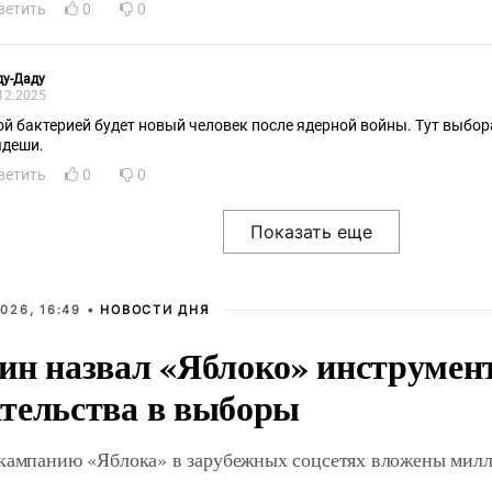
ветить
0
0
ду-Даду
12.2025
ой бактерией будет новый человек после ядерной войны. Тут выбора
ядеши.
ветить
0
0
026, 16:49 •
НОВОСТИ ДНЯ
ин назвал «Яблоко» инструмен
тельства в выборы
 кампанию «Яблока» в зарубежных соцсетях вложены мил