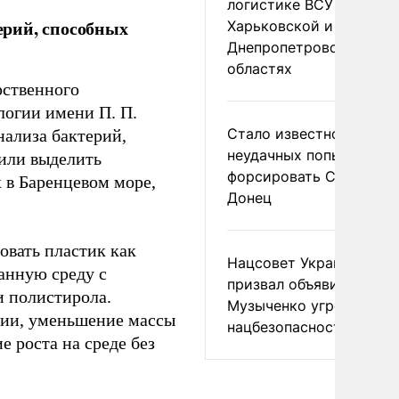
логистике ВСУ в
ерий, способных
Харьковской и
Днепропетровской
областях
рственного
логии имени П. П.
Стало известно о
ализа бактерий,
неудачных попытках ВС
или выделить
форсировать Северски
 в Баренцевом море,
Донец
овать пластик как
Нацсовет Украины по Т
анную среду с
призвал объявить
 полистирола.
Музыченко угрозой
нии, уменьшение массы
нацбезопасности
е роста на среде без