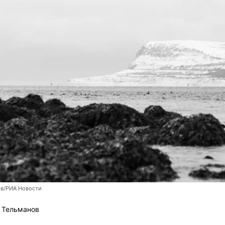
в/РИА Новости
 Тельманов