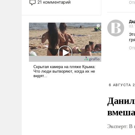
21 комментарий
От
прожекты будут безусловно
оплачиваться за счет
российских
Да
налогоплательщиков и где
03.
Еревану за свои поступки не
Эт
нужно отвечать.
гр
От
6 АВГУСТА 2
Данил
вмеша
Эксперт: В