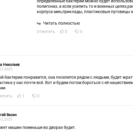
определённые бактерии можно будет использов
полигонах, а если усилить то и военных целях,
корпуса мин,приклады, пластиковые пуговицы н
машин сожрались бактерией
Читать полностью
Ответить
0
0
а Николаев
12.2025
ой бактерии понравится, она поселится рядом с людьми, будет жрать
астика у нас почти всё. Вот и будем потом бороться с её нашествие
рии.
ветить
1
0
гей Васин
12.2025
жет машин поменьше во дворах будет.