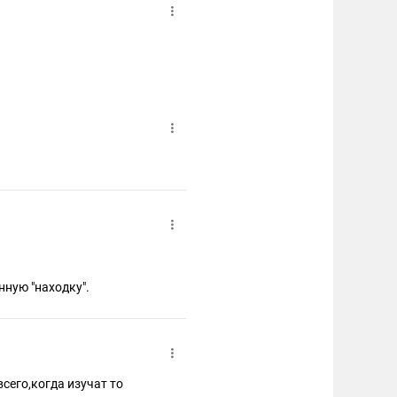
нную "находку".
всего,когда изучат то