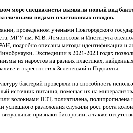
вом море специалисты выявили новый вид бакт
различными видами пластиковых отходов.
вании, проведенном учеными Новгородского госуда
ета, МГУ им. М.В. Ломоносова и Института океано
АН, подробно описаны методы идентификации и ан
инобрнауки. Экспедиции в 2021-2023 годах позвол
низмы из наростов на разных пластиках, найденных
заливе и окрестностях Зеленецкой и Подпахты.
льтуру бактерий проверяли на способность использ
ный источник питания, помещая их на минерализов
или волокнами ПЭТ, полиэтилена, полипропилена и
и успешного разложения служили рост роста коло
 визуальные признаки биоэрозии, а также отсутстви