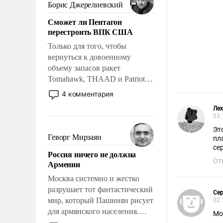
ударами судьбы, брать на себя
Борис Джерелиевский
ответственность, помогать
Сможет ли Пентагон
слабым, идти вперед и
перестроить ВПК США
адаптироваться.
Только для того, чтобы
вернуться к довоенному
объему запасов ракет
Tomahawk, THAAD и Patriot
США потребуется более трех
4 комментария
лет. Даже небольшая война с
Лех
Ираном опустошила
03.
американские арсеналы.
Эт
Сложившаяся ситуация
Геворг Мирзаян
пл
означает многолетний период
се
Россия ничего не должна
уязвимости США, например,
От
Армении
перед Китаем.
Москва системно и жестко
разрушает тот фантастический
Сер
мир, который Пашинян рисует
02.
для армянского населения.
Мо
Мир, где политические