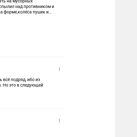
ать на мусорных
распылил над противником и
а форме,колёса пушек и
 всё подряд, ибо из
м. Но это в следующей