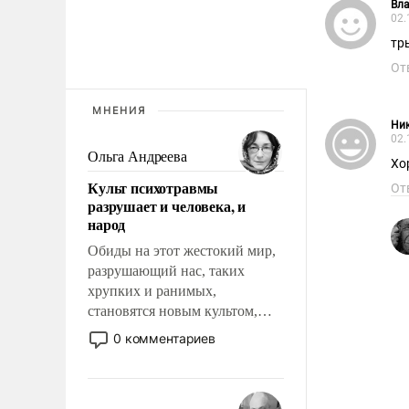
Вл
02.
тр
От
МНЕНИЯ
Ни
02.
Ольга Андреева
Хо
Культ психотравмы
От
разрушает и человека, и
народ
Обиды на этот жестокий мир,
разрушающий нас, таких
хрупких и ранимых,
становятся новым культом,
постепенно вытесняя и
0 комментариев
отменяя традиционное
требование к человеку – быть
мужественным и твердым под