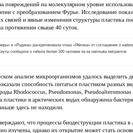
за повреждений на молекулярном уровне использов
опии с преобразованием Фурье. Исследование пока
х связей и явные изменения структуры пластика по
на протяжении свыше 40 суток.
еском анализе микроорганизмов удалось выделить де
показали способность питаться пластиком разных в
оды Rhodococcus, Pseudomonas, Pseudoalteromonas и
 пластике в арктических водах обнаружена бактерия 
аньше здесь не находили.
верждают, что процессы биодеструкции пластика в 
чно изучены, однако их открытие может стать основ