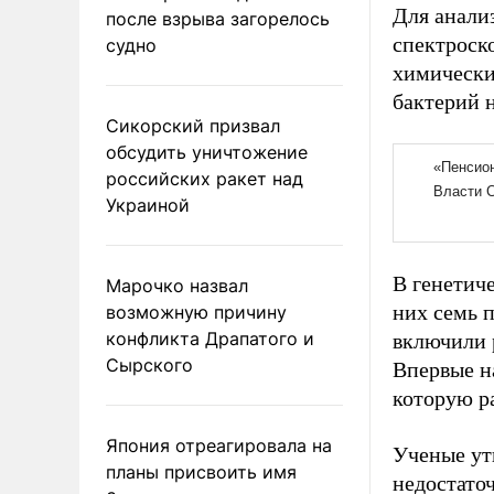
Для анали
после взрыва загорелось
спектроск
судно
химически
бактерий 
Сикорский призвал
обсудить уничтожение
российских ракет над
Украиной
В генетич
Марочко назвал
них семь 
возможную причину
конфликта Драпатого и
включили р
Сырского
Впервые на
которую р
Япония отреагировала на
Ученые ут
планы присвоить имя
недостато