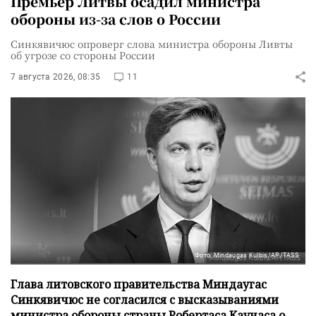
Премьер Литвы осадил министра
обороны из-за слов о России
Синкявичюс опроверг слова министра обороны Ливты
об угрозе со стороны России
7 августа 2026, 08:35
11
Фото: Mindaugas Kulbis/AP/TASS
Глава литовского правительства Миндаугас
Синкявичюс не согласился с высказываниями
министра обороны страны Робертаса Каунаса о