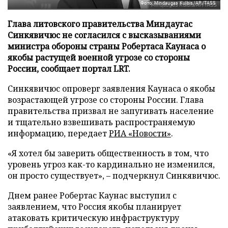
Фото: Mindaugas Kulbis/AP/TASS
Глава литовского правительства Миндаугас
Синкявичюс не согласился с высказываниями
министра обороны страны Робертаса Каунаса о
якобы растущей военной угрозе со стороны
России, сообщает портал LRT.
Синкявичюс опроверг заявления Каунаса о якобы
возрастающей угрозе со стороны России. Глава
правительства призвал не запугивать население
и тщательно взвешивать распространяемую
информацию, передает
РИА «Новости»
.
«Я хотел бы заверить общественность в том, что
уровень угроз как-то кардинально не изменился,
он просто существует», – подчеркнул Синкявичюс.
Днем ранее Робертас Каунас выступил с
заявлением, что Россия якобы планирует
атаковать критическую инфраструктуру