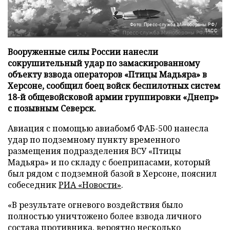
Фото: Пресс-служба Минобороны РФ/
ТАСС
Вооруженные силы России нанесли
сокрушительный удар по замаскированному
объекту взвода операторов «Птицы Мадьяра» в
Херсоне, сообщил боец войск беспилотных систем
18-й общевойсковой армии группировки «Днепр»
с позывным Северск.
Авиация с помощью авиабомб ФАБ-500 нанесла
удар по подземному пункту временного
размещения подразделения ВСУ «Птицы
Мадьяра» и по складу с боеприпасами, который
был рядом с подземной базой в Херсоне, пояснил
собеседник
РИА «Новости»
.
«В результате огневого воздействия было
полностью уничтожено более взвода личного
состава противника, вероятно несколько