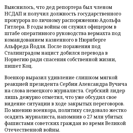
Выяснилось, что дед репортера был членом
НСДАП и получил должность государственного
прокурора по личному распоряжению Адольфа
Гитлера. В годы войны он служил офицером в
штабе оперативного руководства вермахта под
командованием казненного в Нюрнберге
Альфреда Йодля. После поражения под
Сталинградом нацист добился перевода в
Норвегию ради спасения собственной жизни,
пишет Коц.
Военкор выразил удивление слишком мягкой
реакцией президента Сербии Александра Вучича
на слова немецкого журналиста. Сербский лидер
лишь дежурно отметил, что уже обсудил свое
видение ситуации в ходе закрытых переговоров.
По мнению военкора, политику следовало жестко
осадить журналиста, напомнив о 27 млн убитых
фашистами советских граждан во время Великой
Отечественной войны.