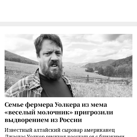
Семье фермера Уолкера из мема
«веселый молочник» пригрозили
выдворением из России
Известный алтайский сыровар американец
Джастас Уолкер рискует расстаться с близкими