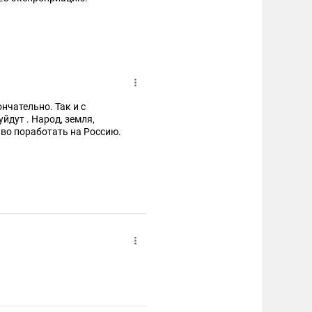
нчательно. Так и с
йдут . Народ, земля,
аво поработать на Россию.