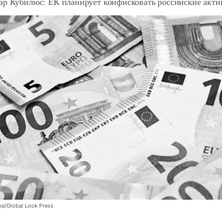
ар Кубилюс: ЕК планирует конфисковать российские актив
pa/Global Look Press