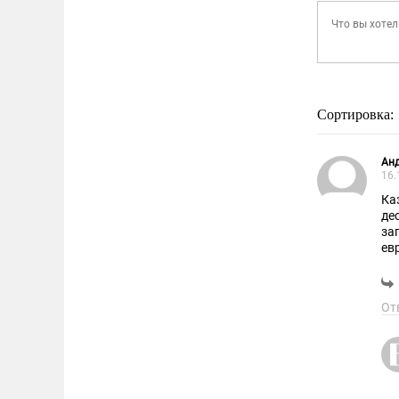
Сортировка:
Ан
16.
Ка
де
за
ев
тр
От