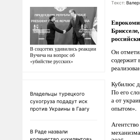
Tекст:
Валер
Еврокомис
Брюсселе,
российски
В соцсетях удивились реакции
Он отмети
Вучича на вопрос об
содержит 
«убийстве русских»
реализован
Кубилюс д
По его сл
Владельцы турецкого
а от укра
сухогруза подадут иск
опытом».
против Украины в Гаагу
Агентство
В Раде назвали
механизма
количество «ухилянтов»