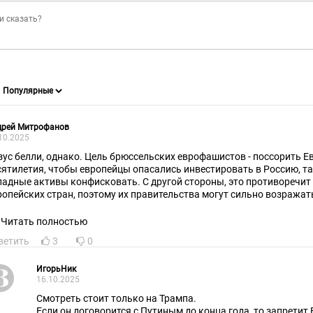
дрей Митрофанов
10.2025
зус белли, однако. Цель брюссельских еврофашистов - поссорить Е
сятилетия, чтобы европейцы опасались инвестировать в Россию, та
падные активы конфисковать. С другой стороны, это противоречи
ропейских стран, поэтому их правительства могут сильно возражат
еснуть. Посмотрим, кто кого.
Читать полностью
ветить
3
0
ИгорьНик
16.10.2025
Смотреть стоит только на Трампа.
Если он договорится с Путиным до конца года, то запретит