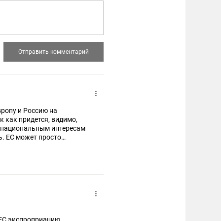
вропу и Россию на
к как придется, видимо,
т национальным интересам
ь. ЕС может просто
 ЕС экспроприацию.