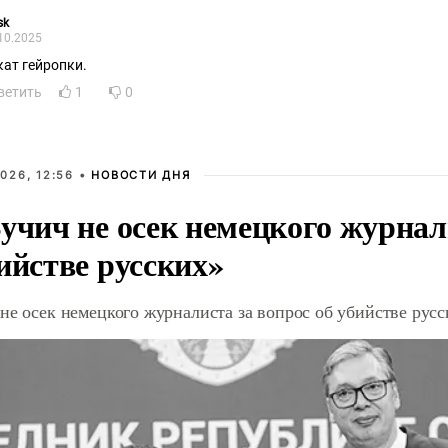
sk
10.2025
кат гейропки.
ветить
1
0
026, 12:56 •
НОВОСТИ ДНЯ
учич не осек немецкого журнал
ийстве русских»
не осек немецкого журналиста за вопрос об убийстве рус