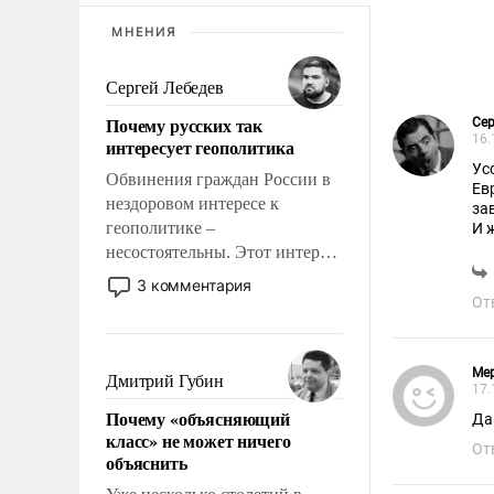
МНЕНИЯ
Сергей Лебедев
Почему русских так
Сер
16.
интересует геополитика
Ус
Обвинения граждан России в
Ев
нездоровом интересе к
за
геополитике –
И 
несостоятельны. Этот интерес
рационален и прагматичен. Он
3 комментария
обусловлен тысячелетним
От
опытом выживания в крайне
непростых условиях и
фундаментальным знанием,
Mep
Дмитрий Губин
17.
что мировая политика имеет
Почему «объясняющий
Да
свойство заявляться на порог
класс» не может ничего
нашего дома.
От
объяснить