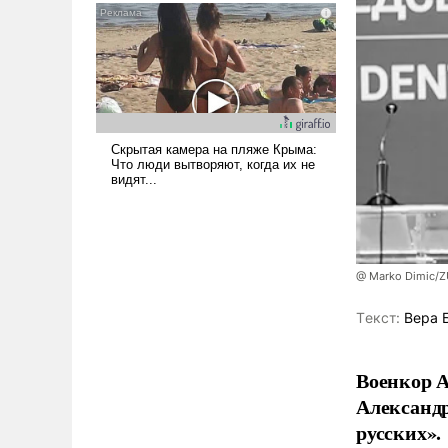
и ее реализация радикально
поднимет наши боевые
возможности.
@ Marko Dimic/
Tекст:
Вера 
Военкор А
Александр
русских».