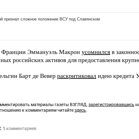
т Франции Эммануэль Макрон
усомнился
в законно
ных российских активов для предоставления крупно
ельгии Барт де Вевер
раскритиковал
идею кредита У
омментировать материалы газеты ВЗГЛЯД,
зарегистрировавшись
на
отношению к комментариям читайте
здесь
.
:
5
комментариев