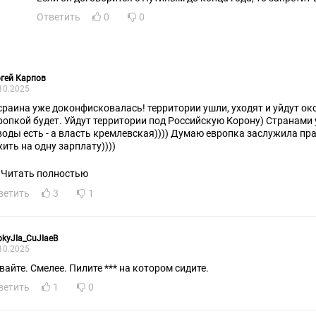
Ответить
0
0
гей Карпов
10.2025
сраина уже доконфисковалась! территории ушли, уходят и уйдут око
ропкой будет. Уйдут территории под Российскую Корону) Странами у
воды есть - а власть кремлевская)))) Думаю европка заслужила пр
жить на одну зарплату))))
Читать полностью
ветить
3
1
kyJIa_CuJIaeB
10.2025
вайте. Смелее. Пилите *** на котором сидите.
ветить
1
0