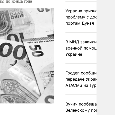
ы до конца года
Украина признала
проблему с доступом к
портам Дуная
В МИД заявили о прямо
военной помощи Румы
Украине
Госдеп сообщил о
передаче Украине раке
ATACMS из Турции
Вучич пообещал
Зеленскому помочь со