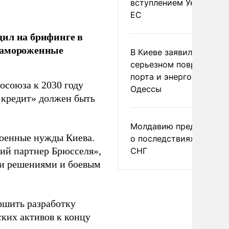
вступлением Украины в
ЕС
щил на брифинге в
 замороженные
В Киеве заявили о
серьезном повреждени
порта и энергообъекто
осоюза к 2030 году
Одессы
 кредит» должен быть
Молдавию предупреди
военные нужды Киева.
о последствиях выхода
щий партнер Брюсселя»,
СНГ
ми решениями и боевым
ершить разработку
ких активов к концу