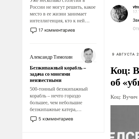
Уже несколько столетий в
России не могут решить, какое
vtn
17.
место в ее жизни занимает
За
интеллигенция, кто к ней
принадлежит, а кого из нее
От
17 комментариев
исключили с правом
восстановления и без оного. И
чем она отличается от просто
образованных людей. Иногда
9 АВГУСТА 2
Александр Тимохин
казалось, что эти вопросы
Коц: В
Безэкипажный корабль –
решены раз и навсегда, но –
задача со многими
нет, не решены.
об «уб
неизвестными
500-тонный безэкипажный
Коц: Вучич 
корабль – нечто гораздо
большее, чем небольшие
безэкипажные катера,
применение которых уже
5 комментариев
стало обыденностью. Задача по
созданию такого корабля очень
сложна и амбициозна. Однако